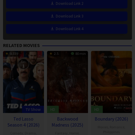
Download Link 2
Download Link 3
Download Link 4
RELATED MOVIES
8.339
2.5
80 min
Eps:
1
TV Show
HD
HD
Ted Lasso
Backwood
Boundary (2026)
Season 4 (2026)
Madness (2025)
Movies
,
Romance
,
Philippines
Comedy
,
Drama
,
Fantasy
,
Horror
,