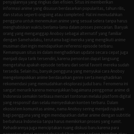
penyajiannya yang ringkas dan efisien. Situs ini memberikan
informasi anime yang disusun berdasarkan popularitas, tahun rilis,
dan status seperti ongoing atau completed. Hal ini memudahkan
pengguna untuk menemukan anime yang sesuai selera tanpa harus
menghabiskan waktu berlama-lama dalam proses pencarian. Banyak
orang yang menganggap Anoboy sebagai alternatif yang familiar
dengan Samehadaku, terutama bagi mereka yang mengikuti anime
musiman dan ingin mendapatkan referensi episode terbaru.
Kemampuan situs ini dalam menghadirkan update secara cepat juga
menjadi daya tarik tersendiri, karena penonton dapat langsung
mengetahui apakah episode terbaru dari serial favorit mereka sudah
tersedia. Selain itu, banyak pengguna yang menyukai cara Anoboy
mengelompokkan anime berdasarkan genre serta menghadirkan
rekomendasi yang memudahkan eksplorasi judul baru. Fenomena ini
sangat menarik karena menunjukkan bagaimana penggemar anime di
Indonesia semakin terbiasa mencari tontonan melalui platform digital
yang responsif dan selalu menyediakan konten terbaru. Dalam
ekosistem komunitas anime, nama Anoboy sering menjadi rujukan
bagi pengguna yang ingin mendapatkan daftar anime dengan subtitle
berbahasa Indonesia tanpa harus memikirkan proses yang rumit.
Kehadirannya juga menciptakan ruang diskusi baru karena para
penonton dapat mengetahui judul baru yang sedang trending atau