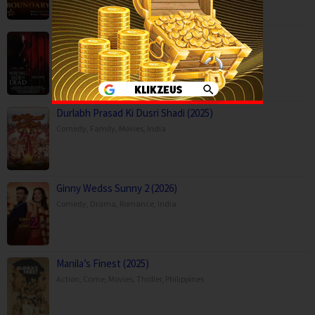
Capps Crossing: Wrong Side of Dead (2026…
Horror
,
Movies
,
Thriller
,
USA
Durlabh Prasad Ki Dusri Shadi (2025)
Comedy
,
Family
,
Movies
,
India
Ginny Wedss Sunny 2 (2026)
Comedy
,
Drama
,
Romance
,
India
Manila’s Finest (2025)
Action
,
Crime
,
Movies
,
Thriller
,
Philippines