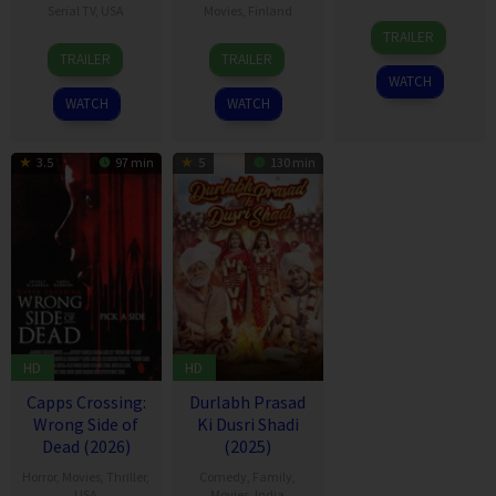
Serial TV
,
USA
Movies
,
Finland
TRAILER
14
Jason
22
Ari
TRAILER
TRAILER
Aug
Sudeikis
Aug
Savonen
WATCH
2020
2025
WATCH
WATCH
3.5
97 min
5
130 min
HD
HD
Capps Crossing:
Durlabh Prasad
Wrong Side of
Ki Dusri Shadi
Dead (2026)
(2025)
Horror
,
Movies
,
Thriller
,
Comedy
,
Family
,
USA
Movies
,
India