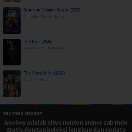
Storm on Sesame Street (2026)
Animation
,
Family
,
Movies
,
The Eyes (2026)
Horror
,
Movies
,
Thriller
,
Korea
The Ghost Killer (2026)
Action
,
Movies
,
China
TENTANG ANOBOY
Anoboy adalah situs nonton anime sub Indo
gratis dengan koleksi lengkap dan update