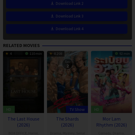
Download Link 2
Download Link 3
Download Link 4
RELATED MOVIES
4
110 min
8.208
92 min
Eps:
2
HD
TV Show
HD
The Last House
The Shards
Mor Lam
(2026)
(2026)
Rhythm (2026)
BOX OFFICE
,
Horror
,
Drama
,
Mystery
,
Serial
Comedy
,
Drama
,