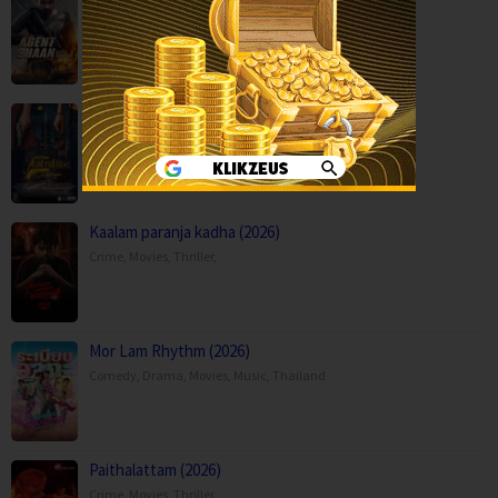
Action
,
Movies
,
Anaganaga Australia Lo (2025)
Crime
,
Movies
,
Mystery
,
Thriller
,
Kaalam paranja kadha (2026)
Crime
,
Movies
,
Thriller
,
Mor Lam Rhythm (2026)
Comedy
,
Drama
,
Movies
,
Music
,
Thailand
Paithalattam (2026)
Crime
,
Movies
,
Thriller
,