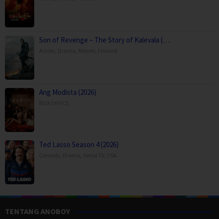
Son of Revenge – The Story of Kalevala (…
Action
,
Drama
,
Movies
,
Finland
Ang Modista (2026)
BOX OFFICE
,
Ted Lasso Season 4 (2026)
Comedy
,
Drama
,
Serial TV
,
USA
TENTANG ANOBOY