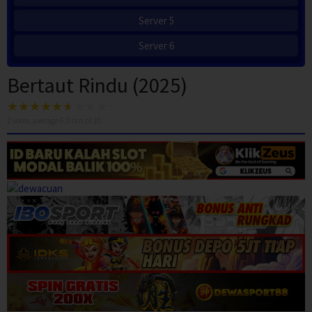
Server 5
Server 6
Bertaut Rindu (2025)
2
votes, average
6.0
out of 10