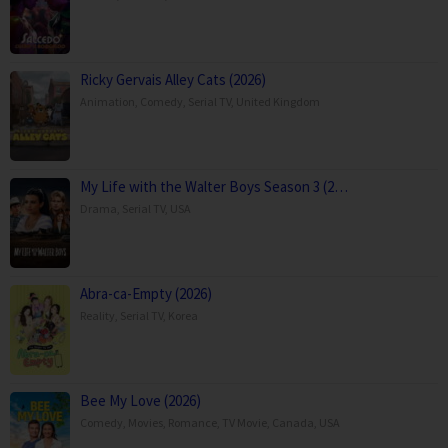
Ricky Gervais Alley Cats (2026)
Animation
,
Comedy
,
Serial TV
,
United Kingdom
My Life with the Walter Boys Season 3 (2…
Drama
,
Serial TV
,
USA
Abra-ca-Empty (2026)
Reality
,
Serial TV
,
Korea
Bee My Love (2026)
Comedy
,
Movies
,
Romance
,
TV Movie
,
Canada
,
USA