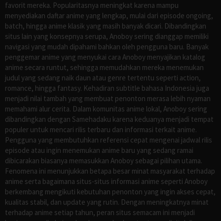
favorit mereka. Popularitasnya meningkat karena mampu
menyediakan daftar anime yang lengkap, mulai dari episode ongoing,
batch, hingga anime klasik yang masih banyak dicari. Dibandingkan
situs lain yang konsepnya serupa, Anoboy sering dianggap memiliki
navigasi yang mudah dipahami bahkan oleh pengguna baru. Banyak
penggemar anime yang menyukai cara Anoboy menyajikan katalog
anime secara runtut, sehingga memudahkan mereka menemukan
judul yang sedang naik daun atau genre tertentu seperti action,
romance, hingga fantasy. Kehadiran subtitle bahasa Indonesia juga
menjadi nilai tambah yang membuat penonton merasa lebih nyaman
memahami alur cerita. Dalam komunitas anime lokal, Anoboy sering
dibandingkan dengan Samehadaku karena keduanya menjadi tempat
populer untuk mencari rilis terbaru dan informasi terkait anime.
Pengguna yang membutuhkan referensi cepat mengenai jadwal rilis
episode atau ingin menemukan anime baru yang sedang ramai
dibicarakan biasanya memasukkan Anoboy sebagai pilihan utama.
Fenomena ini menunjukkan betapa besar minat masyarakat terhadap
anime serta bagaimana situs-situs informasi anime seperti Anoboy
berkembang mengikuti kebutuhan penonton yang ingin akses cepat,
kualitas stabil, dan update yang rutin. Dengan meningkatnya minat
terhadap anime setiap tahun, peran situs semacam ini menjadi