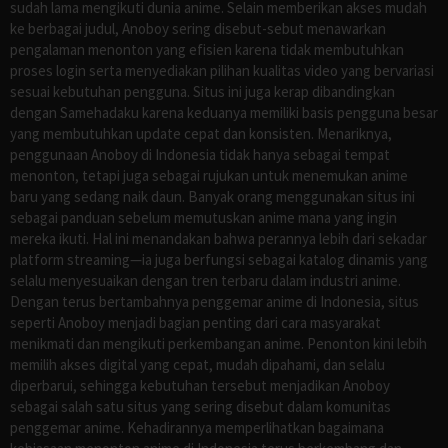
sudah lama mengikuti dunia anime. Selain memberikan akses mudah
ke berbagai judul, Anoboy sering disebut-sebut menawarkan
pengalaman menonton yang efisien karena tidak membutuhkan
proses login serta menyediakan pilihan kualitas video yang bervariasi
sesuai kebutuhan pengguna. Situs ini juga kerap dibandingkan
dengan Samehadaku karena keduanya memiliki basis pengguna besar
yang membutuhkan update cepat dan konsisten. Menariknya,
penggunaan Anoboy di Indonesia tidak hanya sebagai tempat
menonton, tetapi juga sebagai rujukan untuk menemukan anime
baru yang sedang naik daun. Banyak orang menggunakan situs ini
sebagai panduan sebelum memutuskan anime mana yang ingin
mereka ikuti. Hal ini menandakan bahwa perannya lebih dari sekadar
platform streaming—ia juga berfungsi sebagai katalog dinamis yang
selalu menyesuaikan dengan tren terbaru dalam industri anime.
Dengan terus bertambahnya penggemar anime di Indonesia, situs
seperti Anoboy menjadi bagian penting dari cara masyarakat
menikmati dan mengikuti perkembangan anime. Penonton kini lebih
memilih akses digital yang cepat, mudah dipahami, dan selalu
diperbarui, sehingga kebutuhan tersebut menjadikan Anoboy
sebagai salah satu situs yang sering disebut dalam komunitas
penggemar anime. Kehadirannya memperlihatkan bagaimana