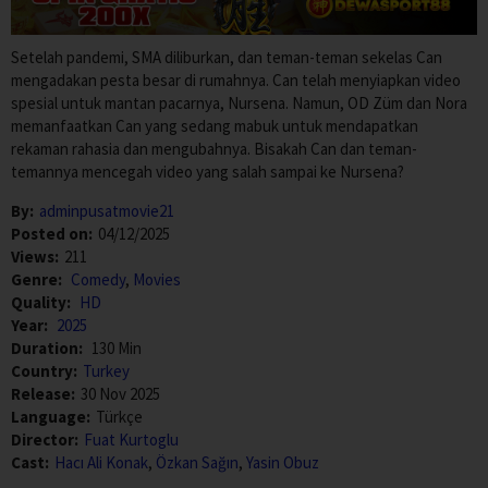
Setelah pandemi, SMA diliburkan, dan teman-teman sekelas Can
mengadakan pesta besar di rumahnya. Can telah menyiapkan video
spesial untuk mantan pacarnya, Nursena. Namun, OD Züm dan Nora
memanfaatkan Can yang sedang mabuk untuk mendapatkan
rekaman rahasia dan mengubahnya. Bisakah Can dan teman-
temannya mencegah video yang salah sampai ke Nursena?
By:
adminpusatmovie21
Posted on:
04/12/2025
Views:
211
Genre:
Comedy
,
Movies
Quality:
HD
Year:
2025
Duration:
130 Min
Country:
Turkey
Release:
30 Nov 2025
Language:
Türkçe
Director:
Fuat Kurtoglu
Cast:
Hacı Ali Konak
,
Özkan Sağın
,
Yasin Obuz