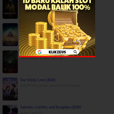
Movies
,
The Run (2025)
Action
,
Movies
,
Science Fiction
,
Thriller
,
Australia
Welcome Home Baby (2025)
Horror
,
Movies
,
Austria
,
Germany
Our Sticky Love (2026)
BOX OFFICE
,
Comedy
,
Drama
,
Serial TV
,
Korea
Salcedo, Leather, and Boogaloo (2026)
Drama
,
Serial TV
,