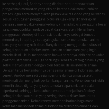
ke berbagai judul, Anoboy sering disebut-sebut menawarkan
pengalaman menonton yang efisien karena tidak membutuhkan
proses login serta menyediakan pilihan kualitas video yang bervariasi
sesuai kebutuhan pengguna. Situs ini juga kerap dibandingkan
dengan Samehadaku karena keduanya memiliki basis pengguna besar
yang membutuhkan update cepat dan konsisten. Menariknya,
penggunaan Anoboy di Indonesia tidak hanya sebagai tempat
menonton, tetapi juga sebagai rujukan untuk menemukan anime
baru yang sedang naik daun. Banyak orang menggunakan situs ini
sebagai panduan sebelum memutuskan anime mana yang ingin
mereka ikuti. Hal ini menandakan bahwa perannya lebih dari sekadar
platform streaming—ia juga berfungsi sebagai katalog dinamis yang
selalu menyesuaikan dengan tren terbaru dalam industri anime.
Dengan terus bertambahnya penggemar anime di Indonesia, situs
seperti Anoboy menjadi bagian penting dari cara masyarakat
menikmati dan mengikuti perkembangan anime. Penonton kini lebih
memilih akses digital yang cepat, mudah dipahami, dan selalu
diperbarui, sehingga kebutuhan tersebut menjadikan Anoboy
sebagai salah satu situs yang sering disebut dalam komunitas
penggemar anime. Kehadirannya memperlihatkan bagaimana
kebiasaan menonton anime di Indonesia terus berkembang dan