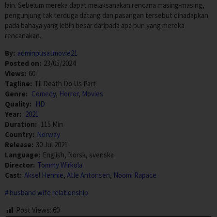
lain. Sebelum mereka dapat melaksanakan rencana masing-masing,
pengunjung tak terduga datang dan pasangan tersebut dihadapkan
pada bahaya yang lebih besar daripada apa pun yang mereka
rencanakan.
By:
adminpusatmovie21
Posted on:
23/05/2024
Views:
60
Tagline:
Til Death Do Us Part
Genre:
Comedy
,
Horror
,
Movies
Quality:
HD
Year:
2021
Duration:
115 Min
Country:
Norway
Release:
30 Jul 2021
Language:
English, Norsk, svenska
Director:
Tommy Wirkola
Cast:
Aksel Hennie
,
Atle Antonsen
,
Noomi Rapace
husband wife relationship
Post Views:
60