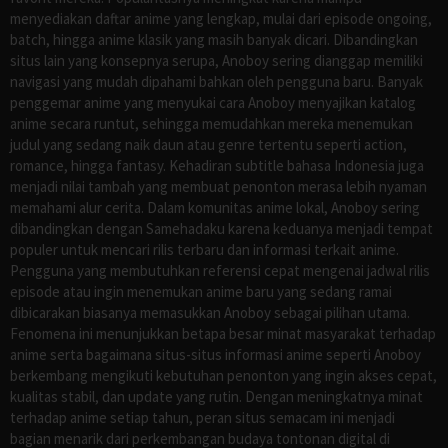
menyediakan daftar anime yang lengkap, mulai dari episode ongoing,
batch, hingga anime klasik yang masih banyak dicari. Dibandingkan
situs lain yang konsepnya serupa, Anoboy sering dianggap memiliki
navigasi yang mudah dipahami bahkan oleh pengguna baru. Banyak
penggemar anime yang menyukai cara Anoboy menyajikan katalog
anime secara runtut, sehingga memudahkan mereka menemukan
judul yang sedang naik daun atau genre tertentu seperti action,
romance, hingga fantasy. Kehadiran subtitle bahasa Indonesia juga
menjadi nilai tambah yang membuat penonton merasa lebih nyaman
memahami alur cerita. Dalam komunitas anime lokal, Anoboy sering
dibandingkan dengan Samehadaku karena keduanya menjadi tempat
populer untuk mencari rilis terbaru dan informasi terkait anime.
Pengguna yang membutuhkan referensi cepat mengenai jadwal rilis
episode atau ingin menemukan anime baru yang sedang ramai
dibicarakan biasanya memasukkan Anoboy sebagai pilihan utama.
Fenomena ini menunjukkan betapa besar minat masyarakat terhadap
anime serta bagaimana situs-situs informasi anime seperti Anoboy
berkembang mengikuti kebutuhan penonton yang ingin akses cepat,
kualitas stabil, dan update yang rutin. Dengan meningkatnya minat
terhadap anime setiap tahun, peran situs semacam ini menjadi
bagian menarik dari perkembangan budaya tontonan digital di