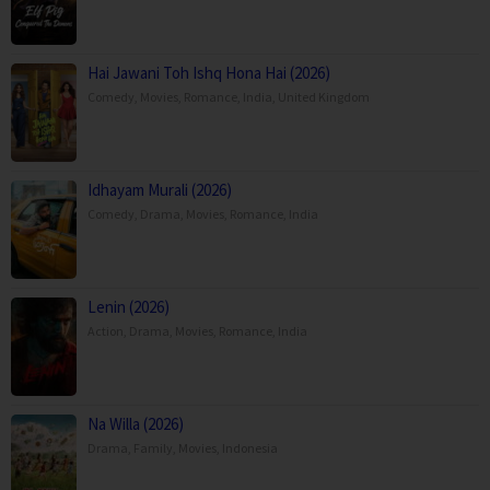
Hai Jawani Toh Ishq Hona Hai (2026)
Comedy
,
Movies
,
Romance
,
India
,
United Kingdom
Idhayam Murali (2026)
Comedy
,
Drama
,
Movies
,
Romance
,
India
Lenin (2026)
Action
,
Drama
,
Movies
,
Romance
,
India
Na Willa (2026)
Drama
,
Family
,
Movies
,
Indonesia