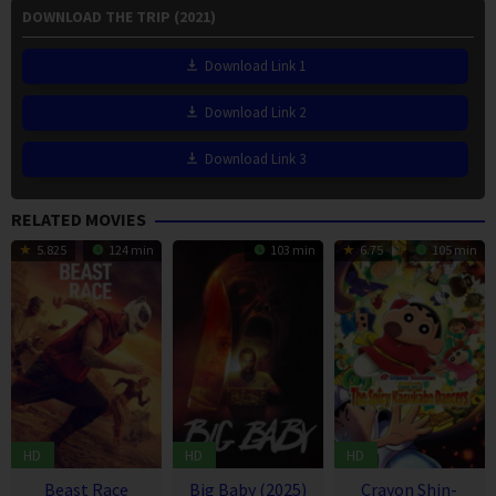
DOWNLOAD THE TRIP (2021)
Download Link 1
Download Link 2
Download Link 3
RELATED MOVIES
5.825
124 min
103 min
6.75
105 min
HD
HD
HD
Beast Race
Big Baby (2025)
Crayon Shin-