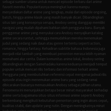
sebagai sumber utama untuk mencari episode terbaru dari anime
favorit mereka. Popularitasnya meningkat karena mampu
menyediakan daftar anime yang lengkap, mulai dari episode ongoing,
batch, hingga anime klasik yang masih banyak dicari. Dibandingkan
situs lain yang konsepnya serupa, Anoboy sering dianggap memiliki
navigasi yang mudah dipahami bahkan oleh pengguna baru. Banyak
penggemar anime yang menyukai cara Anoboy menyajikan katalog
anime secara runtut, sehingga memudahkan mereka menemukan
judul yang sedang naik daun atau genre tertentu seperti action,
romance, hingga fantasy. Kehadiran subtitle bahasa Indonesia juga
menjadi nilai tambah yang membuat penonton merasa lebih nyaman
memahami alur cerita. Dalam komunitas anime lokal, Anoboy sering
dibandingkan dengan Samehadaku karena keduanya menjadi tempat
populer untuk mencari rilis terbaru dan informasi terkait anime.
Pengguna yang membutuhkan referensi cepat mengenai jadwal rilis
episode atau ingin menemukan anime baru yang sedang ramai
dibicarakan biasanya memasukkan Anoboy sebagai pilihan utama.
Fenomena ini menunjukkan betapa besar minat masyarakat terhadap
anime serta bagaimana situs-situs informasi anime seperti Anoboy
berkembang mengikuti kebutuhan penonton yang ingin akses cepat,
kualitas stabil, dan update yang rutin. Dengan meningkatnya minat
terhadap anime setiap tahun, peran situs semacam ini menjadi