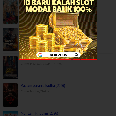
The Shards (2026)
Drama
,
Mystery
,
Serial TV
,
USA
Agent Shaan: Elite Pursuit (2026)
Action
,
Movies
,
Anaganaga Australia Lo (2025)
Crime
,
Movies
,
Mystery
,
Thriller
,
Kaalam paranja kadha (2026)
Crime
,
Movies
,
Thriller
,
Mor Lam Rhythm (2026)