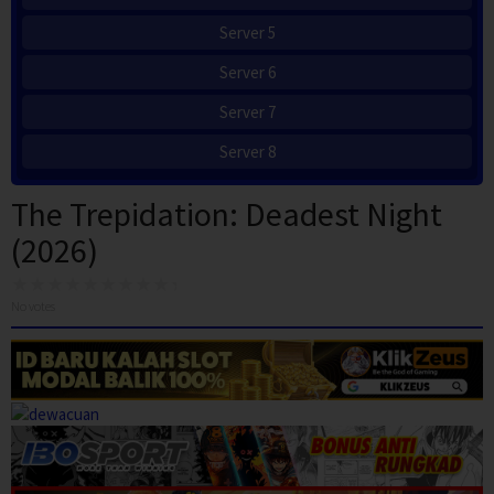
Server 5
Server 6
Server 7
Server 8
The Trepidation: Deadest Night
(2026)
No votes