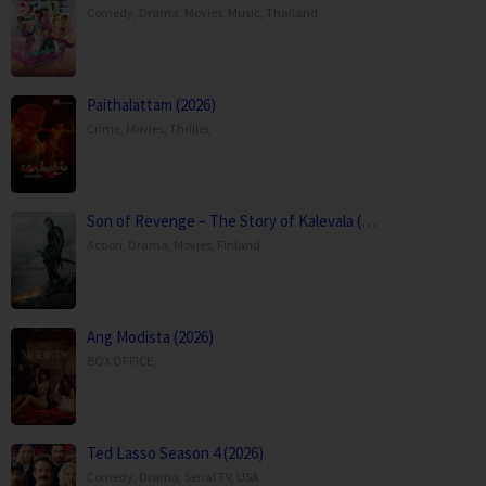
Comedy
,
Drama
,
Movies
,
Music
,
Thailand
Paithalattam (2026)
Crime
,
Movies
,
Thriller
,
Son of Revenge – The Story of Kalevala (…
Action
,
Drama
,
Movies
,
Finland
Ang Modista (2026)
BOX OFFICE
,
Ted Lasso Season 4 (2026)
Comedy
,
Drama
,
Serial TV
,
USA