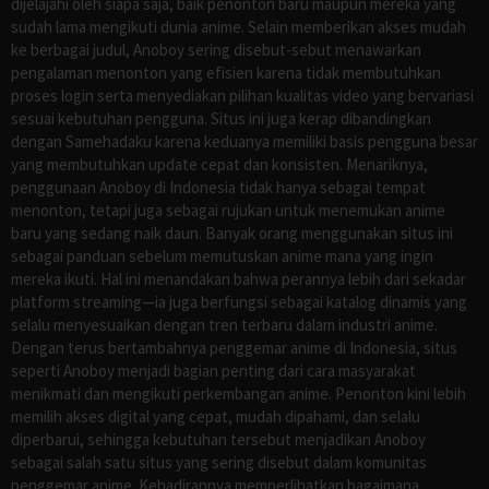
dijelajahi oleh siapa saja, baik penonton baru maupun mereka yang
sudah lama mengikuti dunia anime. Selain memberikan akses mudah
ke berbagai judul, Anoboy sering disebut-sebut menawarkan
pengalaman menonton yang efisien karena tidak membutuhkan
proses login serta menyediakan pilihan kualitas video yang bervariasi
sesuai kebutuhan pengguna. Situs ini juga kerap dibandingkan
dengan Samehadaku karena keduanya memiliki basis pengguna besar
yang membutuhkan update cepat dan konsisten. Menariknya,
penggunaan Anoboy di Indonesia tidak hanya sebagai tempat
menonton, tetapi juga sebagai rujukan untuk menemukan anime
baru yang sedang naik daun. Banyak orang menggunakan situs ini
sebagai panduan sebelum memutuskan anime mana yang ingin
mereka ikuti. Hal ini menandakan bahwa perannya lebih dari sekadar
platform streaming—ia juga berfungsi sebagai katalog dinamis yang
selalu menyesuaikan dengan tren terbaru dalam industri anime.
Dengan terus bertambahnya penggemar anime di Indonesia, situs
seperti Anoboy menjadi bagian penting dari cara masyarakat
menikmati dan mengikuti perkembangan anime. Penonton kini lebih
memilih akses digital yang cepat, mudah dipahami, dan selalu
diperbarui, sehingga kebutuhan tersebut menjadikan Anoboy
sebagai salah satu situs yang sering disebut dalam komunitas
penggemar anime. Kehadirannya memperlihatkan bagaimana