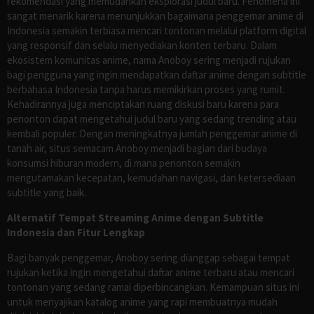
rekomendasi yang memudahkan eksplorasi judul baru. Fenomena ini
sangat menarik karena menunjukkan bagaimana penggemar anime di
Indonesia semakin terbiasa mencari tontonan melalui platform digital
yang responsif dan selalu menyediakan konten terbaru. Dalam
ekosistem komunitas anime, nama Anoboy sering menjadi rujukan
bagi pengguna yang ingin mendapatkan daftar anime dengan subtitle
berbahasa Indonesia tanpa harus memikirkan proses yang rumit.
Kehadirannya juga menciptakan ruang diskusi baru karena para
penonton dapat mengetahui judul baru yang sedang trending atau
kembali populer. Dengan meningkatnya jumlah penggemar anime di
tanah air, situs semacam Anoboy menjadi bagian dari budaya
konsumsi hiburan modern, di mana penonton semakin
mengutamakan kecepatan, kemudahan navigasi, dan ketersediaan
subtitle yang baik.
Alternatif Tempat Streaming Anime dengan Subtitle
Indonesia dan Fitur Lengkap
Bagi banyak penggemar, Anoboy sering dianggap sebagai tempat
rujukan ketika ingin mengetahui daftar anime terbaru atau mencari
tontonan yang sedang ramai diperbincangkan. Kemampuan situs ini
untuk menyajikan katalog anime yang rapi membuatnya mudah