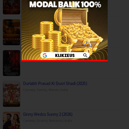
Boundary (2026)
Movies
,
Romance
,
Capps Crossing: Wrong Side of Dead (2026…
Horror
,
Movies
,
Thriller
,
USA
Durlabh Prasad Ki Dusri Shadi (2025)
Comedy
,
Family
,
Movies
,
India
Ginny Wedss Sunny 2 (2026)
Comedy
,
Drama
,
Romance
,
India