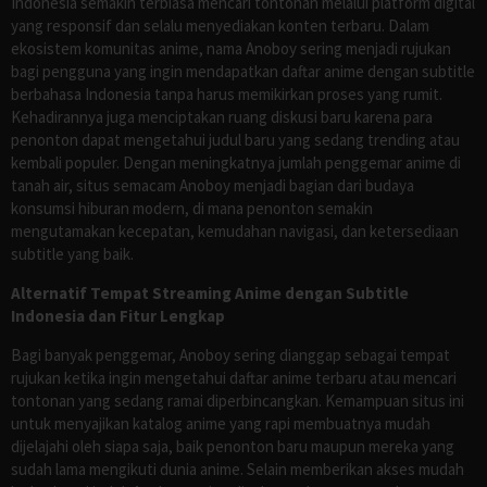
Indonesia semakin terbiasa mencari tontonan melalui platform digital
yang responsif dan selalu menyediakan konten terbaru. Dalam
ekosistem komunitas anime, nama Anoboy sering menjadi rujukan
bagi pengguna yang ingin mendapatkan daftar anime dengan subtitle
berbahasa Indonesia tanpa harus memikirkan proses yang rumit.
Kehadirannya juga menciptakan ruang diskusi baru karena para
penonton dapat mengetahui judul baru yang sedang trending atau
kembali populer. Dengan meningkatnya jumlah penggemar anime di
tanah air, situs semacam Anoboy menjadi bagian dari budaya
konsumsi hiburan modern, di mana penonton semakin
mengutamakan kecepatan, kemudahan navigasi, dan ketersediaan
subtitle yang baik.
Alternatif Tempat Streaming Anime dengan Subtitle
Indonesia dan Fitur Lengkap
Bagi banyak penggemar, Anoboy sering dianggap sebagai tempat
rujukan ketika ingin mengetahui daftar anime terbaru atau mencari
tontonan yang sedang ramai diperbincangkan. Kemampuan situs ini
untuk menyajikan katalog anime yang rapi membuatnya mudah
dijelajahi oleh siapa saja, baik penonton baru maupun mereka yang
sudah lama mengikuti dunia anime. Selain memberikan akses mudah