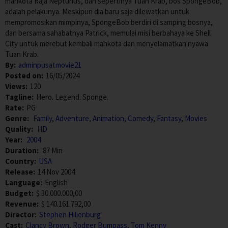
mahkota Raja Neptunus, dan sepertinya Tuan Krab, bos SpongeBob,
adalah pelakunya. Meskipun dia baru saja dilewatkan untuk
mempromosikan mimpinya, SpongeBob berdiri di samping bosnya,
dan bersama sahabatnya Patrick, memulai misi berbahaya ke Shell
City untuk merebut kembali mahkota dan menyelamatkan nyawa
Tuan Krab.
By:
adminpusatmovie21
Posted on:
16/05/2024
Views:
120
Tagline:
Hero. Legend. Sponge.
Rate:
PG
Genre:
Family
,
Adventure
,
Animation
,
Comedy
,
Fantasy
,
Movies
Quality:
HD
Year:
2004
Duration:
87 Min
Country:
USA
Release:
14 Nov 2004
Language:
English
Budget:
$ 30.000.000,00
Revenue:
$ 140.161.792,00
Director:
Stephen Hillenburg
Cast:
Clancy Brown
,
Rodger Bumpass
,
Tom Kenny