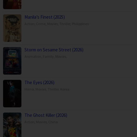
Manila’s Finest (2025)
Action
,
Crime
,
Movies
,
Thriller
,
Philippines
Storm on Sesame Street (2026)
Animation
,
Family
,
Movies
,
The Eyes (2026)
Horror
,
Movies
,
Thriller
,
Korea
The Ghost Killer (2026)
Action
,
Movies
,
China