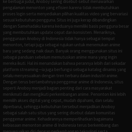
ke berbagai judul, Anoboy sering disebut-sebut menawarkan
pengalaman menonton yang efisien karena tidak membutuhkan
proses login serta menyediakan pilihan kualitas video yang bervariasi
sesuai kebutuhan pengguna. Situs ini juga kerap dibandingkan
dengan Samehadaku karena keduanya memiliki basis pengguna besar
yang membutuhkan update cepat dan konsisten. Menariknya,
penggunaan Anoboy di Indonesia tidak hanya sebagai tempat
menonton, tetapi juga sebagai rujukan untuk menemukan anime
baru yang sedang naik daun. Banyak orang menggunakan situs ini
sebagai panduan sebelum memutuskan anime mana yang ingin
mereka ikuti. Hal ini menandakan bahwa perannya lebih dari sekadar
platform streaming—ia juga berfungsi sebagai katalog dinamis yang
selalu menyesuaikan dengan tren terbaru dalam industri anime.
Dengan terus bertambahnya penggemar anime di Indonesia, situs
seperti Anoboy menjadi bagian penting dari cara masyarakat
menikmati dan mengikuti perkembangan anime. Penonton kini lebih
memilih akses digital yang cepat, mudah dipahami, dan selalu
diperbarui, sehingga kebutuhan tersebut menjadikan Anoboy
sebagai salah satu situs yang sering disebut dalam komunitas
penggemar anime. Kehadirannya memperlihatkan bagaimana
kebiasaan menonton anime di Indonesia terus berkembang dan
menyesuaikan diri dengan perkembangan teknologi serta