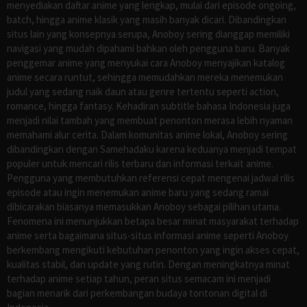
menyediakan daftar anime yang lengkap, mulai dari episode ongoing,
batch, hingga anime klasik yang masih banyak dicari. Dibandingkan
situs lain yang konsepnya serupa, Anoboy sering dianggap memiliki
navigasi yang mudah dipahami bahkan oleh pengguna baru. Banyak
penggemar anime yang menyukai cara Anoboy menyajikan katalog
anime secara runtut, sehingga memudahkan mereka menemukan
judul yang sedang naik daun atau genre tertentu seperti action,
romance, hingga fantasy. Kehadiran subtitle bahasa Indonesia juga
menjadi nilai tambah yang membuat penonton merasa lebih nyaman
memahami alur cerita. Dalam komunitas anime lokal, Anoboy sering
dibandingkan dengan Samehadaku karena keduanya menjadi tempat
populer untuk mencari rilis terbaru dan informasi terkait anime.
Pengguna yang membutuhkan referensi cepat mengenai jadwal rilis
episode atau ingin menemukan anime baru yang sedang ramai
dibicarakan biasanya memasukkan Anoboy sebagai pilihan utama.
Fenomena ini menunjukkan betapa besar minat masyarakat terhadap
anime serta bagaimana situs-situs informasi anime seperti Anoboy
berkembang mengikuti kebutuhan penonton yang ingin akses cepat,
kualitas stabil, dan update yang rutin. Dengan meningkatnya minat
terhadap anime setiap tahun, peran situs semacam ini menjadi
bagian menarik dari perkembangan budaya tontonan digital di