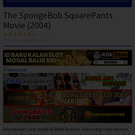
The SpongeBob SquarePants
Movie (2004)
2756
votes, average
7.0
out of 10
Ada masalah yang terjadi di Bikini Bottom. Seseorang telah mencuri