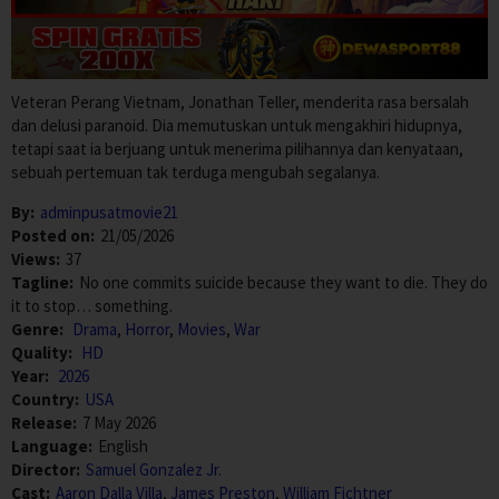
Veteran Perang Vietnam, Jonathan Teller, menderita rasa bersalah
dan delusi paranoid. Dia memutuskan untuk mengakhiri hidupnya,
tetapi saat ia berjuang untuk menerima pilihannya dan kenyataan,
sebuah pertemuan tak terduga mengubah segalanya.
By:
adminpusatmovie21
Posted on:
21/05/2026
Views:
37
Tagline:
No one commits suicide because they want to die. They do
it to stop… something.
Genre:
Drama
,
Horror
,
Movies
,
War
Quality:
HD
Year:
2026
Country:
USA
Release:
7 May 2026
Language:
English
Director:
Samuel Gonzalez Jr.
Cast:
Aaron Dalla Villa
,
James Preston
,
William Fichtner