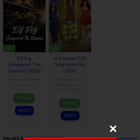
HD
HD
Elf Pig
Hai Jawani Toh
Conquered The
Ishq Hona Hai
Demons (2026)
(2026)
Adventure
,
Fantasy
,
Comedy
,
Movies
,
Movies
Romance
,
India
,
United Kingdom
30
TRAILER
4
David
Jul
TRAILER
Jun
Dhawan
2026
WATCH
2026
WATCH
PALING BANYAK DITONTON