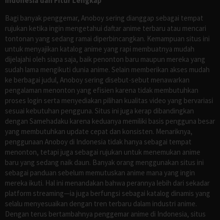
Indonesia dan Fitur Lengkap
Bagi banyak penggemar, Anoboy sering dianggap sebagai tempat
rujukan ketika ingin mengetahui daftar anime terbaru atau mencari
tontonan yang sedang ramai diperbincangkan. Kemampuan situs ini
untuk menyajikan katalog anime yang rapi membuatnya mudah
dijelajahi oleh siapa saja, baik penonton baru maupun mereka yang
sudah lama mengikuti dunia anime. Selain memberikan akses mudah
ke berbagai judul, Anoboy sering disebut-sebut menawarkan
pengalaman menonton yang efisien karena tidak membutuhkan
proses login serta menyediakan pilihan kualitas video yang bervariasi
sesuai kebutuhan pengguna. Situs ini juga kerap dibandingkan
dengan Samehadaku karena keduanya memiliki basis pengguna besar
yang membutuhkan update cepat dan konsisten. Menariknya,
penggunaan Anoboy di Indonesia tidak hanya sebagai tempat
menonton, tetapi juga sebagai rujukan untuk menemukan anime
baru yang sedang naik daun. Banyak orang menggunakan situs ini
sebagai panduan sebelum memutuskan anime mana yang ingin
mereka ikuti. Hal ini menandakan bahwa perannya lebih dari sekadar
platform streaming—ia juga berfungsi sebagai katalog dinamis yang
selalu menyesuaikan dengan tren terbaru dalam industri anime.
Dengan terus bertambahnya penggemar anime di Indonesia, situs