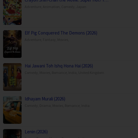
Adventure
,
Animation
,
Comedy
,
Japan
Elf Pig Conquered The Demons (2026)
Adventure
,
Fantasy
,
Movies
,
Hai Jawani Toh Ishq Hona Hai (2026)
Comedy
,
Movies
,
Romance
,
India
,
United Kingdom
Idhayam Murali (2026)
Comedy
,
Drama
,
Movies
,
Romance
,
India
Lenin (2026)