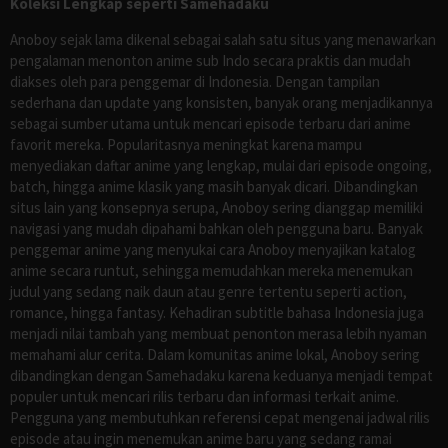
Koleksi Lengkap seperti Samehadaku
Anoboy sejak lama dikenal sebagai salah satu situs yang menawarkan
pengalaman menonton anime sub Indo secara praktis dan mudah
diakses oleh para penggemar di Indonesia. Dengan tampilan
sederhana dan update yang konsisten, banyak orang menjadikannya
sebagai sumber utama untuk mencari episode terbaru dari anime
favorit mereka. Popularitasnya meningkat karena mampu
menyediakan daftar anime yang lengkap, mulai dari episode ongoing,
batch, hingga anime klasik yang masih banyak dicari. Dibandingkan
situs lain yang konsepnya serupa, Anoboy sering dianggap memiliki
navigasi yang mudah dipahami bahkan oleh pengguna baru. Banyak
penggemar anime yang menyukai cara Anoboy menyajikan katalog
anime secara runtut, sehingga memudahkan mereka menemukan
judul yang sedang naik daun atau genre tertentu seperti action,
romance, hingga fantasy. Kehadiran subtitle bahasa Indonesia juga
menjadi nilai tambah yang membuat penonton merasa lebih nyaman
memahami alur cerita. Dalam komunitas anime lokal, Anoboy sering
dibandingkan dengan Samehadaku karena keduanya menjadi tempat
populer untuk mencari rilis terbaru dan informasi terkait anime.
Pengguna yang membutuhkan referensi cepat mengenai jadwal rilis
episode atau ingin menemukan anime baru yang sedang ramai