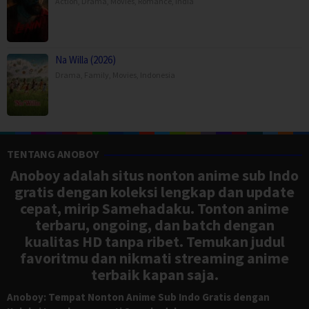
Action
,
Drama
,
Movies
,
Romance
,
India
Na Willa (2026)
Drama
,
Family
,
Movies
,
Indonesia
TENTANG ANOBOY
Anoboy adalah situs nonton anime sub Indo
gratis dengan koleksi lengkap dan update
cepat, mirip Samehadaku. Tonton anime
terbaru, ongoing, dan batch dengan
kualitas HD tanpa ribet. Temukan judul
favoritmu dan nikmati streaming anime
terbaik kapan saja.
Anoboy: Tempat Nonton Anime Sub Indo Gratis dengan