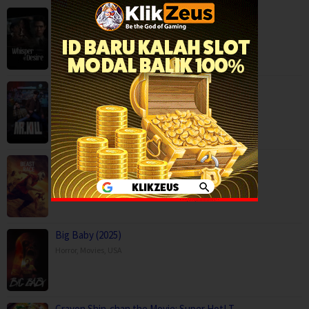
Whisper of Desire (2026)
Mystery
,
Serial TV
,
Mr.Kill (2026)
Drama
,
Mystery
,
Serial TV
,
Thailand
Beast Race (2026)
Action
,
Movies
,
Science Fiction
,
Thriller
,
Brazil
Big Baby (2025)
Horror
,
Movies
,
USA
Crayon Shin-chan the Movie: Super Hot! T…