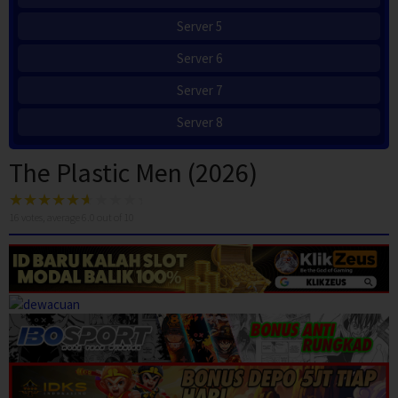
Server 5
Server 6
Server 7
Server 8
The Plastic Men (2026)
16
votes, average
6.0
out of 10