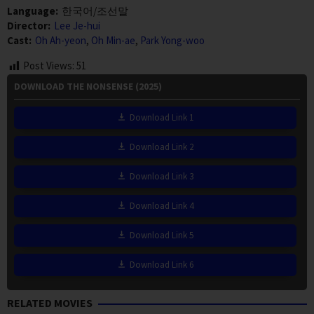
Language:
한국어/조선말
Director:
Lee Je-hui
Cast:
Oh Ah-yeon
,
Oh Min-ae
,
Park Yong-woo
Post Views:
51
DOWNLOAD THE NONSENSE (2025)
Download Link 1
Download Link 2
Download Link 3
Download Link 4
Download Link 5
Download Link 6
RELATED MOVIES