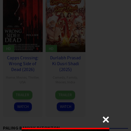
HD
HD
Capps Crossing:
Durlabh Prasad
Wrong Side of
Ki Dusri Shadi
Dead (2026)
(2025)
Horror
,
Movies
,
Thriller
,
Comedy
,
Family
,
USA
Movies
,
India
18
Mike
19
Siddhant
TRAILER
TRAILER
Jul
Stahl
Dec
Raj
2026
2025
Singh
WATCH
WATCH
PALING BANYAK DITONTON