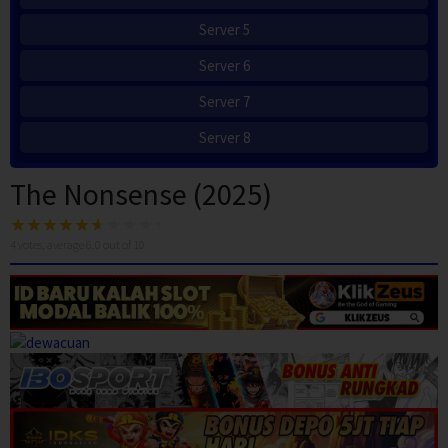
Server 5
Server 6
Server 7
Server 8
The Nonsense (2025)
4
votes, average
6.0
out of 10