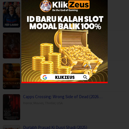
Ted Lasso Season 4 (2026)
Comedy
,
Drama
,
Serial TV
,
USA
Backwood Madness (2025)
Fantasy
,
Horror
,
Movies
,
Finland
Boundary (2026)
Movies
,
Romance
,
Capps Crossing: Wrong Side of Dead (2026…
Horror
,
Movies
,
Thriller
,
USA
Durlabh Prasad Ki Dusri Shadi (2025)