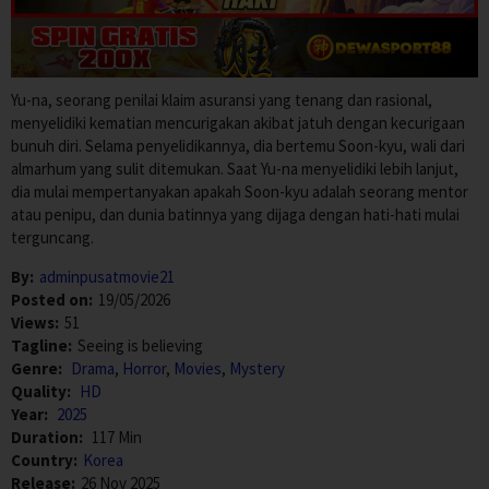
Yu-na, seorang penilai klaim asuransi yang tenang dan rasional,
menyelidiki kematian mencurigakan akibat jatuh dengan kecurigaan
bunuh diri. Selama penyelidikannya, dia bertemu Soon-kyu, wali dari
almarhum yang sulit ditemukan. Saat Yu-na menyelidiki lebih lanjut,
dia mulai mempertanyakan apakah Soon-kyu adalah seorang mentor
atau penipu, dan dunia batinnya yang dijaga dengan hati-hati mulai
terguncang.
By:
adminpusatmovie21
Posted on:
19/05/2026
Views:
51
Tagline:
Seeing is believing
Genre:
Drama
,
Horror
,
Movies
,
Mystery
Quality:
HD
Year:
2025
Duration:
117 Min
Country:
Korea
Release:
26 Nov 2025