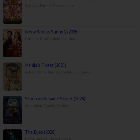
Comedy
,
Family
,
Movies
,
India
Ginny Wedss Sunny 2 (2026)
Comedy
,
Drama
,
Romance
,
India
Manila’s Finest (2025)
Action
,
Crime
,
Movies
,
Thriller
,
Philippines
Storm on Sesame Street (2026)
Animation
,
Family
,
Movies
,
The Eyes (2026)
Horror
,
Movies
,
Thriller
,
Korea