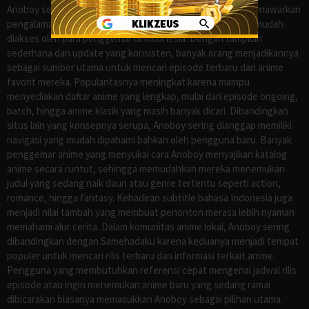
Anoboy sejak lama dikenal sebagai salah satu situs yang menawarkan
pengalaman menonton anime sub Indo secara praktis dan mudah
diakses oleh para penggemar di Indonesia. Dengan tampilan
sederhana dan update yang konsisten, banyak orang menjadikannya
sebagai sumber utama untuk mencari episode terbaru dari anime
favorit mereka. Popularitasnya meningkat karena mampu
menyediakan daftar anime yang lengkap, mulai dari episode ongoing,
batch, hingga anime klasik yang masih banyak dicari. Dibandingkan
situs lain yang konsepnya serupa, Anoboy sering dianggap memiliki
navigasi yang mudah dipahami bahkan oleh pengguna baru. Banyak
penggemar anime yang menyukai cara Anoboy menyajikan katalog
anime secara runtut, sehingga memudahkan mereka menemukan
judul yang sedang naik daun atau genre tertentu seperti action,
romance, hingga fantasy. Kehadiran subtitle bahasa Indonesia juga
menjadi nilai tambah yang membuat penonton merasa lebih nyaman
memahami alur cerita. Dalam komunitas anime lokal, Anoboy sering
dibandingkan dengan Samehadaku karena keduanya menjadi tempat
populer untuk mencari rilis terbaru dan informasi terkait anime.
Pengguna yang membutuhkan referensi cepat mengenai jadwal rilis
episode atau ingin menemukan anime baru yang sedang ramai
dibicarakan biasanya memasukkan Anoboy sebagai pilihan utama.