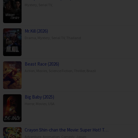
Mystery
,
Serial TV
,
Mr.Kill (2026)
Drama
,
Mystery
,
Serial TV
,
Thailand
Beast Race (2026)
Action
,
Movies
,
Science Fiction
,
Thriller
,
Brazil
Big Baby (2025)
Horror
,
Movies
,
USA
Crayon Shin-chan the Movie: Super Hot! T…
Adventure
,
Animation
,
Comedy
,
Japan