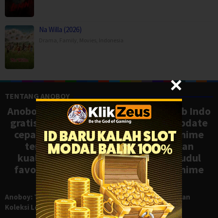
Na Willa (2026)
Drama
,
Family
,
Movies
,
Indonesia
TENTANG ANOBOY
Anoboy adalah situs nonton anime sub Indo
gratis dengan koleksi lengkap dan update
cepat, mirip Samehadaku. Tonton anime
terbaru, ongoing, dan batch dengan
kualitas HD tanpa ribet. Temukan judul
favoritmu dan nikmati streaming anime
terbaik kapan saja.
Anoboy: Tempat Nonton Anime Sub Indo Gratis dengan
Koleksi Lengkap seperti Samehadaku