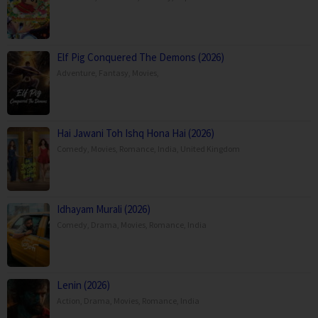
Elf Pig Conquered The Demons (2026)
Adventure
,
Fantasy
,
Movies
,
Hai Jawani Toh Ishq Hona Hai (2026)
Comedy
,
Movies
,
Romance
,
India
,
United Kingdom
Idhayam Murali (2026)
Comedy
,
Drama
,
Movies
,
Romance
,
India
Lenin (2026)
Action
,
Drama
,
Movies
,
Romance
,
India