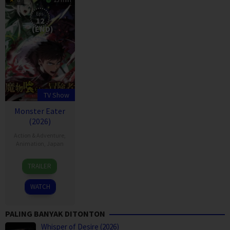
Eps:
12
(END)
TV Show
Monster Eater
(2026)
Action & Adventure
,
Animation
,
Japan
3
TRAILER
Apr
2026
WATCH
PALING BANYAK DITONTON
Whisper of Desire (2026)