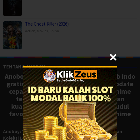
The Ghost Killer (2026)
Action
,
Movies
,
China
TENTANG ANOBOY
Anoboy adalah situs nonton anime sub Indo
gratis dengan koleksi lengkap dan update
cepat, mirip Samehadaku. Tonton anime
terbaru, ongoing, dan batch dengan
kualitas HD tanpa ribet. Temukan judul
favoritmu dan nikmati streaming anime
terbaik kapan saja.
Anoboy: Tempat Nonton Anime Sub Indo Gratis dengan
Koleksi Lengkap seperti Samehadaku