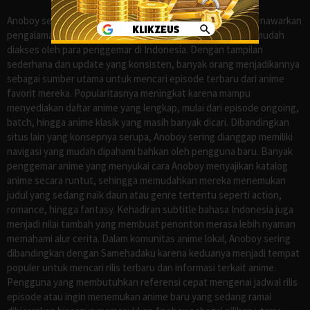
Anoboy sejak lama dikenal sebagai salah satu situs yang menawarkan
pengalaman menonton anime sub Indo secara praktis dan mudah
diakses oleh para penggemar di Indonesia. Dengan tampilan
sederhana dan update yang konsisten, banyak orang menjadikannya
sebagai sumber utama untuk mencari episode terbaru dari anime
favorit mereka. Popularitasnya meningkat karena mampu
menyediakan daftar anime yang lengkap, mulai dari episode ongoing,
batch, hingga anime klasik yang masih banyak dicari. Dibandingkan
situs lain yang konsepnya serupa, Anoboy sering dianggap memiliki
navigasi yang mudah dipahami bahkan oleh pengguna baru. Banyak
penggemar anime yang menyukai cara Anoboy menyajikan katalog
anime secara runtut, sehingga memudahkan mereka menemukan
judul yang sedang naik daun atau genre tertentu seperti action,
romance, hingga fantasy. Kehadiran subtitle bahasa Indonesia juga
menjadi nilai tambah yang membuat penonton merasa lebih nyaman
memahami alur cerita. Dalam komunitas anime lokal, Anoboy sering
dibandingkan dengan Samehadaku karena keduanya menjadi tempat
populer untuk mencari rilis terbaru dan informasi terkait anime.
Pengguna yang membutuhkan referensi cepat mengenai jadwal rilis
episode atau ingin menemukan anime baru yang sedang ramai