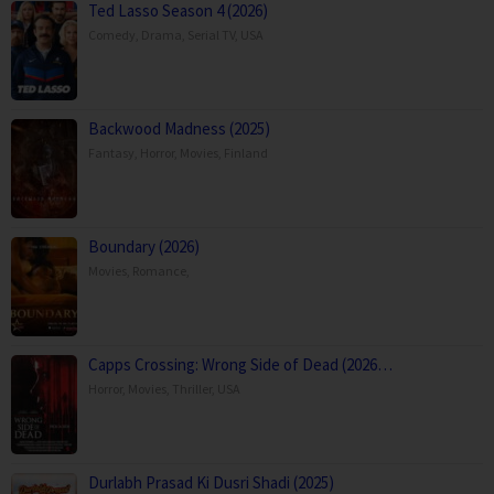
Ted Lasso Season 4 (2026)
Comedy
,
Drama
,
Serial TV
,
USA
Backwood Madness (2025)
Fantasy
,
Horror
,
Movies
,
Finland
Boundary (2026)
Movies
,
Romance
,
Capps Crossing: Wrong Side of Dead (2026…
Horror
,
Movies
,
Thriller
,
USA
Durlabh Prasad Ki Dusri Shadi (2025)