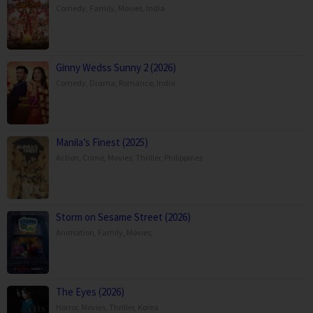
Comedy
,
Family
,
Movies
,
India
Ginny Wedss Sunny 2 (2026)
Comedy
,
Drama
,
Romance
,
India
Manila’s Finest (2025)
Action
,
Crime
,
Movies
,
Thriller
,
Philippines
Storm on Sesame Street (2026)
Animation
,
Family
,
Movies
,
The Eyes (2026)
Horror
,
Movies
,
Thriller
,
Korea