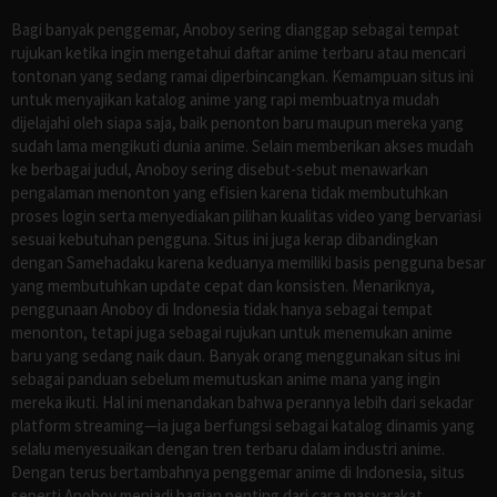
Bagi banyak penggemar, Anoboy sering dianggap sebagai tempat
rujukan ketika ingin mengetahui daftar anime terbaru atau mencari
tontonan yang sedang ramai diperbincangkan. Kemampuan situs ini
untuk menyajikan katalog anime yang rapi membuatnya mudah
dijelajahi oleh siapa saja, baik penonton baru maupun mereka yang
sudah lama mengikuti dunia anime. Selain memberikan akses mudah
ke berbagai judul, Anoboy sering disebut-sebut menawarkan
pengalaman menonton yang efisien karena tidak membutuhkan
proses login serta menyediakan pilihan kualitas video yang bervariasi
sesuai kebutuhan pengguna. Situs ini juga kerap dibandingkan
dengan Samehadaku karena keduanya memiliki basis pengguna besar
yang membutuhkan update cepat dan konsisten. Menariknya,
penggunaan Anoboy di Indonesia tidak hanya sebagai tempat
menonton, tetapi juga sebagai rujukan untuk menemukan anime
baru yang sedang naik daun. Banyak orang menggunakan situs ini
sebagai panduan sebelum memutuskan anime mana yang ingin
mereka ikuti. Hal ini menandakan bahwa perannya lebih dari sekadar
platform streaming—ia juga berfungsi sebagai katalog dinamis yang
selalu menyesuaikan dengan tren terbaru dalam industri anime.
Dengan terus bertambahnya penggemar anime di Indonesia, situs
seperti Anoboy menjadi bagian penting dari cara masyarakat