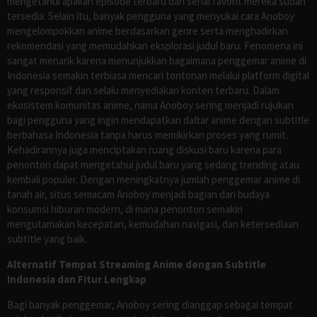
mengetahui apakah episode terbaru dari serial favorit mereka sudah
tersedia. Selain itu, banyak pengguna yang menyukai cara Anoboy
mengelompokkan anime berdasarkan genre serta menghadirkan
rekomendasi yang memudahkan eksplorasi judul baru. Fenomena ini
sangat menarik karena menunjukkan bagaimana penggemar anime di
Indonesia semakin terbiasa mencari tontonan melalui platform digital
yang responsif dan selalu menyediakan konten terbaru. Dalam
ekosistem komunitas anime, nama Anoboy sering menjadi rujukan
bagi pengguna yang ingin mendapatkan daftar anime dengan subtitle
berbahasa Indonesia tanpa harus memikirkan proses yang rumit.
Kehadirannya juga menciptakan ruang diskusi baru karena para
penonton dapat mengetahui judul baru yang sedang trending atau
kembali populer. Dengan meningkatnya jumlah penggemar anime di
tanah air, situs semacam Anoboy menjadi bagian dari budaya
konsumsi hiburan modern, di mana penonton semakin
mengutamakan kecepatan, kemudahan navigasi, dan ketersediaan
subtitle yang baik.
Alternatif Tempat Streaming Anime dengan Subtitle
Indonesia dan Fitur Lengkap
Bagi banyak penggemar, Anoboy sering dianggap sebagai tempat