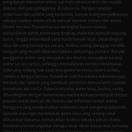
pengalaman menonton anime sub Indo secara praktis dan mudah
diakses oleh para penggemar di Indonesia. Dengan tampilan
sederhana dan update yang konsisten, banyak orang menjadikannya
sebagai sumber utama untuk mencari episode terbaru dari anime
favorit mereka. Popularitasnya meningkat karena mampu
menyediakan daftar anime yang lengkap, mulai dari episode ongoing,
batch, hingga anime klasik yang masih banyak dicari. Dibandingkan
situs lain yang konsepnya serupa, Anoboy sering dianggap memiliki
navigasi yang mudah dipahami bahkan oleh pengguna baru. Banyak
penggemar anime yang menyukai cara Anoboy menyajikan katalog
anime secara runtut, sehingga memudahkan mereka menemukan
judul yang sedang naik daun atau genre tertentu seperti action,
romance, hingga fantasy. Kehadiran subtitle bahasa Indonesia juga
menjadi nilai tambah yang membuat penonton merasa lebih nyaman
memahami alur cerita. Dalam komunitas anime lokal, Anoboy sering
dibandingkan dengan Samehadaku karena keduanya menjadi tempat
populer untuk mencari rilis terbaru dan informasi terkait anime.
Pengguna yang membutuhkan referensi cepat mengenai jadwal rilis
episode atau ingin menemukan anime baru yang sedang ramai
dibicarakan biasanya memasukkan Anoboy sebagai pilihan utama.
Fenomena ini menunjukkan betapa besar minat masyarakat terhadap
anime serta bagaimana situs-situs informasi anime seperti Anoboy