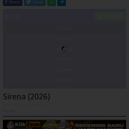
Sharer
Tweet
Download
Server 1
Server 2
Server 3
Server 4
Server 5
Server 6
Sirena (2026)
No votes