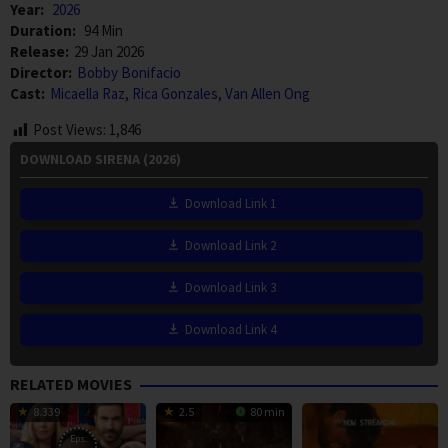
Year:
2026
Duration:
94 Min
Release:
29 Jan 2026
Director:
Bobby Bonifacio
Cast:
Micaella Raz
,
Rica Gonzales
,
Van Allen Ong
Post Views:
1,846
DOWNLOAD SIRENA (2026)
Download Link 1
Download Link 2
Download Link 3
Download Link 4
RELATED MOVIES
8.339
2.5
80 min
Eps: