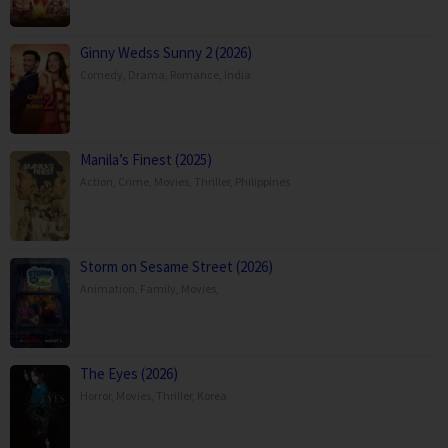
Ginny Wedss Sunny 2 (2026)
Comedy
,
Drama
,
Romance
,
India
Manila’s Finest (2025)
Action
,
Crime
,
Movies
,
Thriller
,
Philippines
Storm on Sesame Street (2026)
Animation
,
Family
,
Movies
,
The Eyes (2026)
Horror
,
Movies
,
Thriller
,
Korea