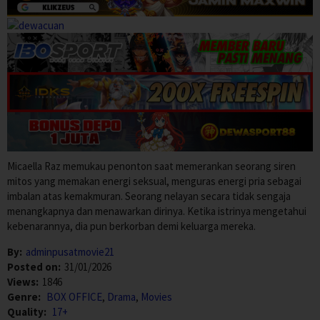
Micaella Raz memukau penonton saat memerankan seorang siren
mitos yang memakan energi seksual, menguras energi pria sebagai
imbalan atas kemakmuran. Seorang nelayan secara tidak sengaja
menangkapnya dan menawarkan dirinya. Ketika istrinya mengetahui
kebenarannya, dia pun berkorban demi keluarga mereka.
By:
adminpusatmovie21
Posted on:
31/01/2026
Views:
1846
Genre:
BOX OFFICE
,
Drama
,
Movies
Quality:
17+