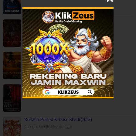
Backwood Madness (2025)
Fantasy
,
Horror
,
Movies
,
Finland
Boundary (2026)
Movies
,
Romance
,
Capps Crossing: Wrong Side of Dead (2026…
Horror
,
Movies
,
Thriller
,
USA
Durlabh Prasad Ki Dusri Shadi (2025)
Comedy
,
Family
,
Movies
,
India