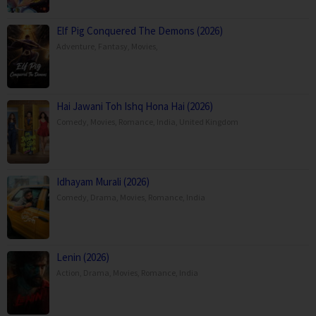
Elf Pig Conquered The Demons (2026)
Adventure
,
Fantasy
,
Movies
,
Hai Jawani Toh Ishq Hona Hai (2026)
Comedy
,
Movies
,
Romance
,
India
,
United Kingdom
Idhayam Murali (2026)
Comedy
,
Drama
,
Movies
,
Romance
,
India
Lenin (2026)
Action
,
Drama
,
Movies
,
Romance
,
India