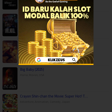
Mr.Kill (2026)
Drama
,
Mystery
,
Serial TV
,
Thailand
Beast Race (2026)
Action
,
Movies
,
Science Fiction
,
Thriller
,
Brazil
Big Baby (2025)
Horror
,
Movies
,
USA
Crayon Shin-chan the Movie: Super Hot! T…
Adventure
,
Animation
,
Comedy
,
Japan