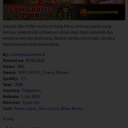
Sebuah film thriller erotis tentang Mara, seorang wanita yang
merayu selebriti dan influencer untuk diam-diam merekam dan
memeras mereka demi uang. Namun, ketika cinta hadir, rencana
berbahayanya mulai berantakan.
By:
adminpusatmovie21
Posted on:
05/06/2026
Views:
3861
Genre:
BOX OFFICE
,
Drama
,
Movies
Quality:
17+
Year:
2026
Country:
Philippines
Release:
5 Jun 2026
Director:
Topel Lee
Cast:
Karen Lopez
,
Nico Locco
,
Rhian Rivera
sexy