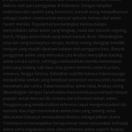
diakses oleh para penggemar di Indonesia. Dengan tampilan
sederhana dan update yang konsisten, banyak orang menjadikannya
sebagai sumber utama untuk mencari episode terbaru dari anime
favorit mereka. Popularitasnya meningkat karena mampu
menyediakan daftar anime yang lengkap, mulai dari episode ongoing,
batch, hingga anime klasik yang masih banyak dicari. Dibandingkan
situs lain yang konsepnya serupa, Anoboy sering dianggap memiliki
navigasi yang mudah dipahami bahkan oleh pengguna baru. Banyak
penggemar anime yang menyukai cara Anoboy menyajikan katalog
anime secara runtut, sehingga memudahkan mereka menemukan
judul yang sedang naik daun atau genre tertentu seperti action,
romance, hingga fantasy. Kehadiran subtitle bahasa Indonesia juga
menjadi nilai tambah yang membuat penonton merasa lebih nyaman
memahami alur cerita. Dalam komunitas anime lokal, Anoboy sering
dibandingkan dengan Samehadaku karena keduanya menjadi tempat
populer untuk mencari rilis terbaru dan informasi terkait anime.
Pengguna yang membutuhkan referensi cepat mengenai jadwal rilis
episode atau ingin menemukan anime baru yang sedang ramai
dibicarakan biasanya memasukkan Anoboy sebagai pilihan utama.
Fenomena ini menunjukkan betapa besar minat masyarakat terhadap
anime serta bagaimana situs-situs informasi anime seperti Anoboy