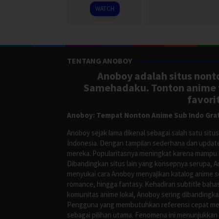
2026
WATCH
TENTANG ANOBOY
Anoboy adalah situs nonto
Samehadaku. Tonton anime te
favori
Anoboy: Tempat Nonton Anime Sub Indo Grat
Anoboy sejak lama dikenal sebagai salah satu si
Indonesia. Dengan tampilan sederhana dan update
mereka. Popularitasnya meningkat karena mampu me
Dibandingkan situs lain yang konsepnya serupa, 
menyukai cara Anoboy menyajikan katalog anime s
romance, hingga fantasy. Kehadiran subtitle bah
komunitas anime lokal, Anoboy sering dibandingka
Pengguna yang membutuhkan referensi cepat meng
sebagai pilihan utama. Fenomena ini menunjukkan