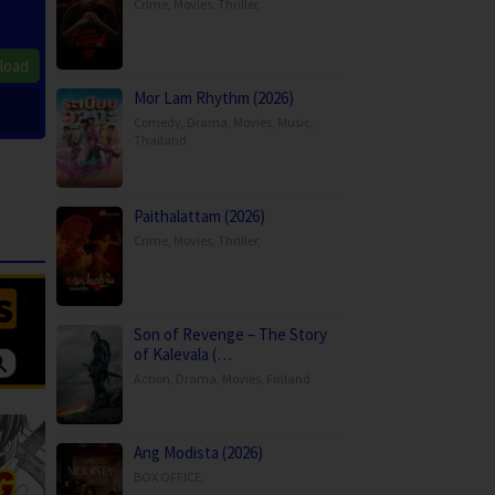
Crime
,
Movies
,
Thriller
,
load
Mor Lam Rhythm (2026)
Comedy
,
Drama
,
Movies
,
Music
,
Thailand
Paithalattam (2026)
Crime
,
Movies
,
Thriller
,
Son of Revenge – The Story
of Kalevala (…
Action
,
Drama
,
Movies
,
Finland
Ang Modista (2026)
BOX OFFICE
,