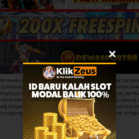
iri mereka sendirian di rumah selama akhir pekan setelah orang tua mer
jak gebetannya, Blake, untuk belajar bersama, sementara Max merencana
etegangan meningkat ketika Blake tidak membalas pesan Cassie, dan Ma
 untuk membuktikan bahwa Max salah, Cassie mengajak Oliver, seorang 
gabung dengan kelompok tersebut. Tindakan Cassie mengubah rencana ro
n panggung untuk malam yang penuh konflik dan penemuan tak terduga
.