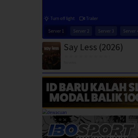
Turn off light
Trailer
Server 1
Server 2
Server 3
Server 
Say Less (2026)
No votes