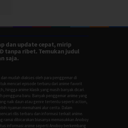
ap dan update cepat, mirip
D tanpa ribet. Temukan judul
n saja.
s dan mudah diakses oleh para penggemar di
uk mencari episode terbaru dari anime favorit
, hingga anime klasik yang masih banyak dicari.
oleh pengguna baru. Banyak penggemar anime yang
g naik daun atau genre tertentu seperti action,
ebih nyaman memahami alur cerita. Dalam
ari rilis terbaru dan informasi terkait anime.
ng ramai dibicarakan biasanya memasukkan Anoboy
situs informasi anime seperti Anoboy berkembang