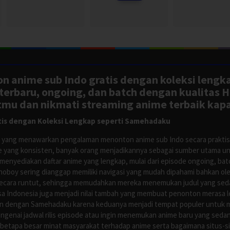
n anime sub Indo gratis dengan koleksi lengk
rbaru, ongoing, dan batch dengan kualitas H
tmu dan nikmati streaming anime terbaik kapa
is dengan Koleksi Lengkap seperti Samehadaku
tus yang menawarkan pengalaman menonton anime sub Indo secara prakti
 yang konsisten, banyak orang menjadikannya sebagai sumber utama unt
nyediakan daftar anime yang lengkap, mulai dari episode ongoing, batch
Anoboy sering dianggap memiliki navigasi yang mudah dipahami bahkan 
ecara runtut, sehingga memudahkan mereka menemukan judul yang sedan
asa Indonesia juga menjadi nilai tambah yang membuat penonton merasa l
n dengan Samehadaku karena keduanya menjadi tempat populer untuk menc
enai jadwal rilis episode atau ingin menemukan anime baru yang seda
 betapa besar minat masyarakat terhadap anime serta bagaimana situs-