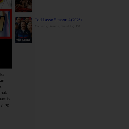
Ted Lasso Season 4 (2026)
Comedy
,
Drama
,
Serial TV
,
USA
eka
kan
x
anak
mantis
 yang