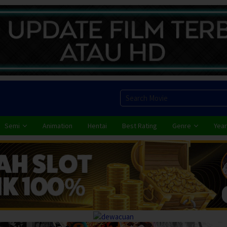
Semi
Animation
Hentai
Best Rating
Genre
Year