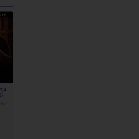
39 min
nja
6)
iller