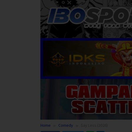
Home
Comedy
Say Less (2026)