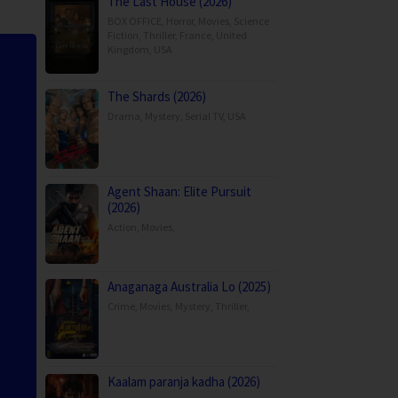
The Last House (2026)
BOX OFFICE
,
Horror
,
Movies
,
Science
Fiction
,
Thriller
,
France
,
United
Kingdom
,
USA
The Shards (2026)
Drama
,
Mystery
,
Serial TV
,
USA
Agent Shaan: Elite Pursuit
(2026)
Action
,
Movies
,
Anaganaga Australia Lo (2025)
Crime
,
Movies
,
Mystery
,
Thriller
,
Kaalam paranja kadha (2026)