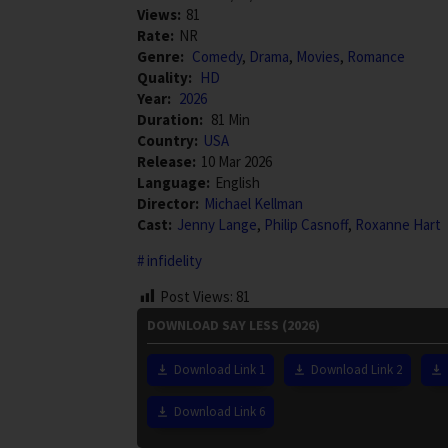
Views:
81
Rate:
NR
Genre:
Comedy
,
Drama
,
Movies
,
Romance
Quality:
HD
Year:
2026
Duration:
81 Min
Country:
USA
Release:
10 Mar 2026
Language:
English
Director:
Michael Kellman
Cast:
Jenny Lange
,
Philip Casnoff
,
Roxanne Hart
infidelity
Post Views:
81
DOWNLOAD SAY LESS (2026)
Download Link 1
Download Link 2
Download Link 6