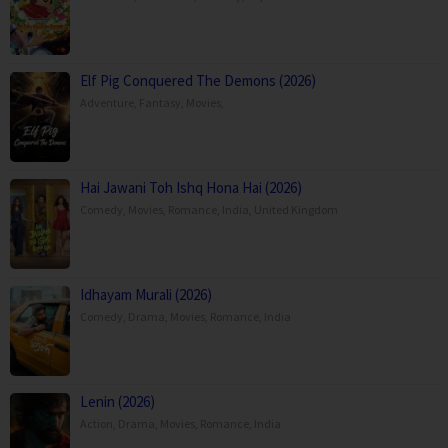
Elf Pig Conquered The Demons (2026)
Adventure
,
Fantasy
,
Movies
,
Hai Jawani Toh Ishq Hona Hai (2026)
Comedy
,
Movies
,
Romance
,
India
,
United Kingdom
Idhayam Murali (2026)
Comedy
,
Drama
,
Movies
,
Romance
,
India
Lenin (2026)
Action
,
Drama
,
Movies
,
Romance
,
India