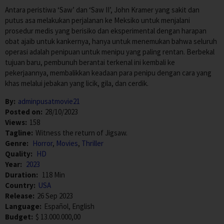
Antara peristiwa ‘Saw’ dan ‘Saw II’, John Kramer yang sakit dan
putus asa melakukan perjalanan ke Meksiko untuk menjalani
prosedur medis yang berisiko dan eksperimental dengan harapan
obat ajaib untuk kankernya, hanya untuk menemukan bahwa seluruh
operasi adalah penipuan untuk menipu
yang paling rentan.
Berbekal
tujuan baru, pembunuh berantai terkenal ini kembali ke
pekerjaannya, membalikkan keadaan para penipu dengan cara yang
khas melalui jebakan yang licik, gila, dan cerdik.
By:
adminpusatmovie21
Posted on:
28/10/2023
Views:
158
Tagline:
Witness the return of Jigsaw.
Genre:
Horror
,
Movies
,
Thriller
Quality:
HD
Year:
2023
Duration:
118 Min
Country:
USA
Release:
26 Sep 2023
Language:
Español, English
Budget:
$ 13.000.000,00