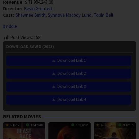
Revenue:
$ 71.984.243,00
Director:
Kevin Greutert
Cast:
Shawnee Smith
,
Synnøve Macody Lund
,
Tobin Bell
riddle
Post Views:
158
DOWNLOAD SAW X (2023)
Download Link 1
Download Link 2
Download Link 3
Download Link 4
RELATED MOVIES
5.825
124 min
103 min
4
98 min