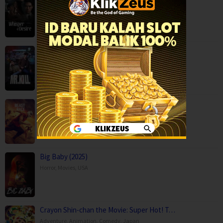
Mystery
,
Serial TV
,
Mr.Kill (2026)
Drama
,
Mystery
,
Serial TV
,
Thailand
Beast Race (2026)
Action
,
Movies
,
Science Fiction
,
Thriller
,
Brazil
Big Baby (2025)
Horror
,
Movies
,
USA
Crayon Shin-chan the Movie: Super Hot! T…
Adventure
,
Animation
,
Comedy
,
Japan