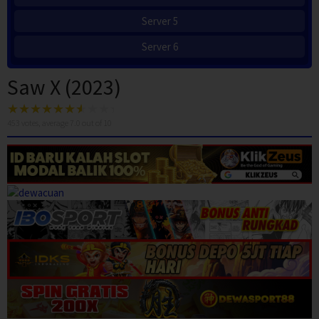
Server 5
Server 6
Saw X (2023)
453
votes, average
7.0
out of 10