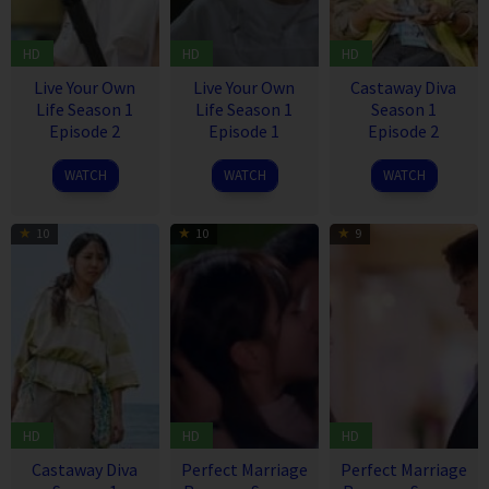
HD
HD
HD
Live Your Own
Live Your Own
Castaway Diva
Life Season 1
Life Season 1
Season 1
Episode 2
Episode 1
Episode 2
17
16
29
WATCH
WATCH
WATCH
Sep
Sep
Oct
2023
2023
2023
10
10
9
HD
HD
HD
Castaway Diva
Perfect Marriage
Perfect Marriage