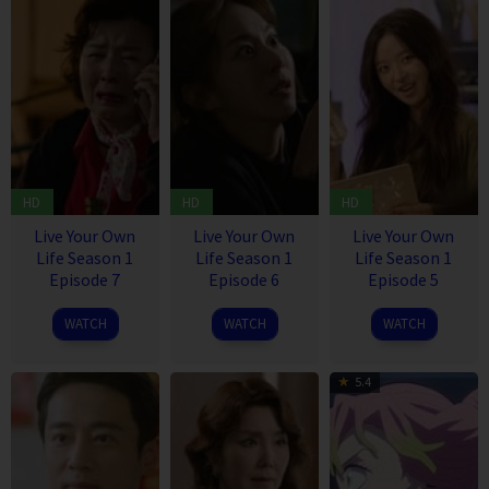
HD
HD
HD
Live Your Own
Live Your Own
Live Your Own
Life Season 1
Life Season 1
Life Season 1
Episode 7
Episode 6
Episode 5
15
14
8
WATCH
WATCH
WATCH
Oct
Oct
Oct
2023
2023
2023
5.4