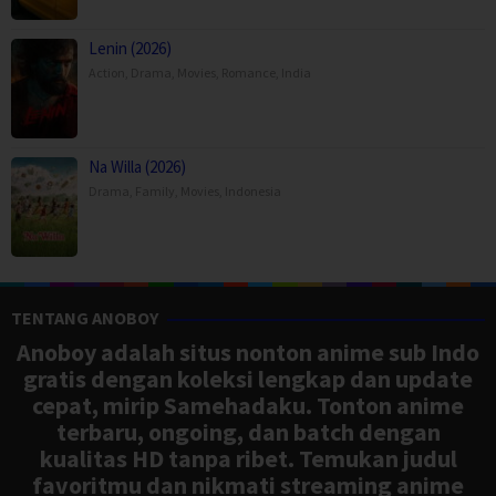
Lenin (2026)
Action
,
Drama
,
Movies
,
Romance
,
India
Na Willa (2026)
Drama
,
Family
,
Movies
,
Indonesia
TENTANG ANOBOY
Anoboy adalah situs nonton anime sub Indo
gratis dengan koleksi lengkap dan update
cepat, mirip Samehadaku. Tonton anime
terbaru, ongoing, dan batch dengan
kualitas HD tanpa ribet. Temukan judul
favoritmu dan nikmati streaming anime