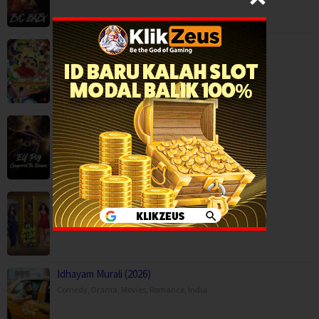
Crayon Shin-chan the Movie: Super Hot! T…
Adventure
,
Animation
,
Comedy
,
Japan
Elf Pig Conquered The Demons (2026)
Adventure
,
Fantasy
,
Movies
,
Hai Jawani Toh Ishq Hona Hai (2026)
Comedy
,
Movies
,
Romance
,
India
,
United Kingdom
Idhayam Murali (2026)
Comedy
,
Drama
,
Movies
,
Romance
,
India