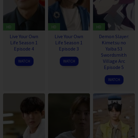
HD
HD
HD
Live Your Own
Live Your Own
Demon Slayer:
Life Season 1
Life Season 1
Kimetsu no
Episode 4
Episode 3
Yaiba S3
Swordsmith
30
23
Village Arc
WATCH
WATCH
Sep
Sep
Episode 5
2023
2023
7
WATCH
May
2023