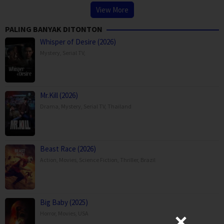
View More
PALING BANYAK DITONTON
Whisper of Desire (2026)
Mystery
,
Serial TV
,
Mr.Kill (2026)
Drama
,
Mystery
,
Serial TV
,
Thailand
Beast Race (2026)
Action
,
Movies
,
Science Fiction
,
Thriller
,
Brazil
Big Baby (2025)
Horror
,
Movies
,
USA