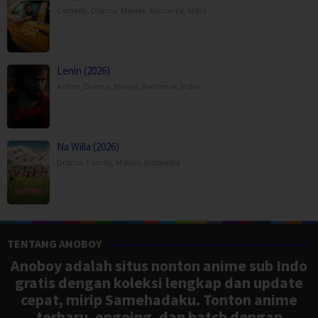
Comedy
,
Drama
,
Movies
,
Romance
,
India
Lenin (2026)
Action
,
Drama
,
Movies
,
Romance
,
India
Na Willa (2026)
Drama
,
Family
,
Movies
,
Indonesia
TENTANG ANOBOY
Anoboy adalah situs nonton anime sub Indo
gratis dengan koleksi lengkap dan update
cepat, mirip Samehadaku. Tonton anime
terbaru, ongoing, dan batch dengan