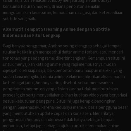
tanah air, situs semacam Anoboy menjadi bagian dari budaya
konsumsi hiburan modern, di mana penonton semakin
mengutamakan kecepatan, kemudahan navigasi, dan ketersediaan
subtitle yang baik.
Alternatif Tempat Streaming Anime dengan Subtitle
Indonesia dan Fitur Lengkap
Bagi banyak penggemar, Anoboy sering dianggap sebagai tempat
rujukan ketika ingin mengetahui daftar anime terbaru atau mencari
tontonan yang sedang ramai diperbincangkan. Kemampuan situs ini
untuk menyajikan katalog anime yang rapi membuatnya mudah
dijelajahi oleh siapa saja, baik penonton baru maupun mereka yang
sudah lama mengikuti dunia anime. Selain memberikan akses mudah
ke berbagai judul, Anoboy sering disebut-sebut menawarkan
pengalaman menonton yang efisien karena tidak membutuhkan
proses login serta menyediakan pilihan kualitas video yang bervariasi
sesuai kebutuhan pengguna. Situs ini juga kerap dibandingkan
dengan Samehadaku karena keduanya memiliki basis pengguna besar
yang membutuhkan update cepat dan konsisten. Menariknya,
penggunaan Anoboy di Indonesia tidak hanya sebagai tempat
menonton, tetapi juga sebagai rujukan untuk menemukan anime