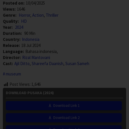
Posted on:
10/04/2025
Views:
1646
Genre:
Horror
,
Action
,
Thriller
Quality:
HD
Year:
2024
Duration:
90 Min
Country:
Indonesia
Release:
18 Jul 2024
Language:
Bahasa indonesia,
Director:
Rizal Mantovani
Cast:
Ajil Ditto
,
Shareefa Daanish
,
Susan Sameh
museum
Post Views:
1,646
DOWNLOAD PUSAKA (2024)
Download Link 1
Download Link 2