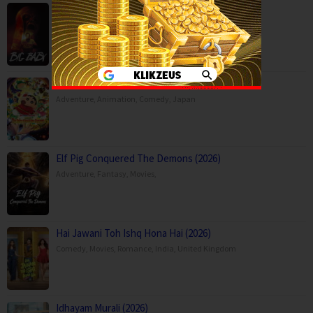
Big Baby (2025)
Horror
,
Movies
,
USA
Crayon Shin-chan the Movie: Super Hot! T…
Adventure
,
Animation
,
Comedy
,
Japan
Elf Pig Conquered The Demons (2026)
Adventure
,
Fantasy
,
Movies
,
Hai Jawani Toh Ishq Hona Hai (2026)
Comedy
,
Movies
,
Romance
,
India
,
United Kingdom
Idhayam Murali (2026)