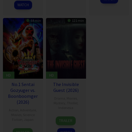
2026
WATCH
64 min
121 min
HD
HD
No.1 Sentai
The Invisible
Gozyuger vs.
Guest (2026)
Boonboomger
Drama
,
Movies
,
(2026)
Mystery
,
Thriller
,
Indonesia
Action
,
Adventure
,
Movies
,
Science
7
Danial
Fiction
,
Japan
TRAILER
Aug
Rifki
20
Shojiro
2026