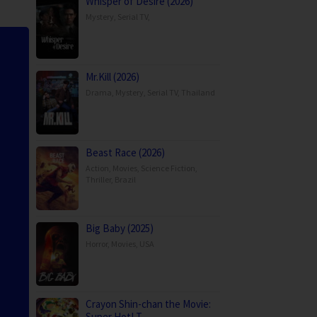
Whisper of Desire (2026)
Mystery
,
Serial TV
,
Mr.Kill (2026)
Drama
,
Mystery
,
Serial TV
,
Thailand
Beast Race (2026)
Action
,
Movies
,
Science Fiction
,
Thriller
,
Brazil
Big Baby (2025)
Horror
,
Movies
,
USA
Crayon Shin-chan the Movie:
Super Hot! T…