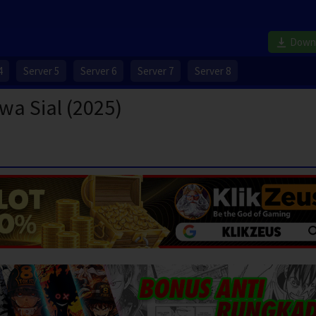
Down
4
Server 5
Server 6
Server 7
Server 8
a Sial (2025)