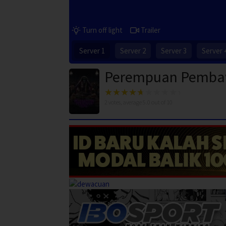
Turn off light
Trailer
Server 1
Server 2
Server 3
Server 
Perempuan Pembaw
2
votes, average
5.0
out of 10