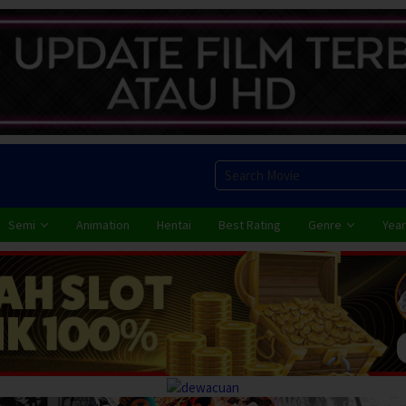
Semi
Animation
Hentai
Best Rating
Genre
Year