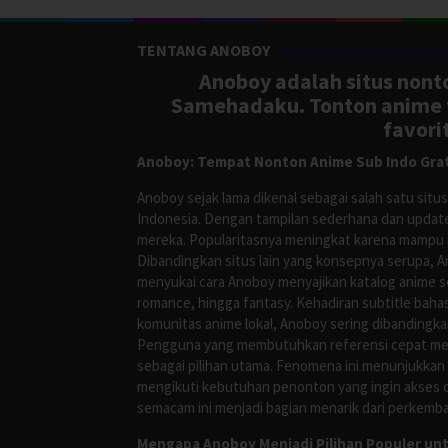
TENTANG ANOBOY
Anoboy adalah situs nonto
Samehadaku. Tonton anime te
favori
Anoboy: Tempat Nonton Anime Sub Indo Grat
Anoboy sejak lama dikenal sebagai salah satu si
Indonesia. Dengan tampilan sederhana dan update
mereka. Popularitasnya meningkat karena mampu me
Dibandingkan situs lain yang konsepnya serupa, 
menyukai cara Anoboy menyajikan katalog anime s
romance, hingga fantasy. Kehadiran subtitle bah
komunitas anime lokal, Anoboy sering dibandingka
Pengguna yang membutuhkan referensi cepat meng
sebagai pilihan utama. Fenomena ini menunjukkan
mengikuti kebutuhan penonton yang ingin akses ce
semacam ini menjadi bagian menarik dari perkemba
Mengapa Anoboy Menjadi Pilihan Populer un