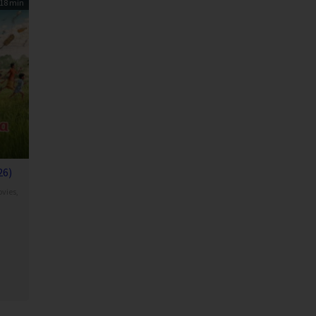
18 min
26)
vies
,
ndhy