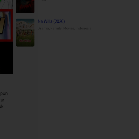
Na Willa (2026)
Drama
,
Family
,
Movies
,
Indonesia
 pun
car
uk