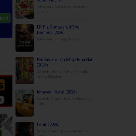
Adventure
,
Animation
,
Comedy
,
Japan
load
Elf Pig Conquered The
Demons (2026)
Adventure
,
Fantasy
,
Movies
,
Hai Jawani Toh Ishq Hona Hai
(2026)
Comedy
,
Movies
,
Romance
,
India
,
United Kingdom
Idhayam Murali (2026)
Comedy
,
Drama
,
Movies
,
Romance
,
India
Lenin (2026)
Action
,
Drama
,
Movies
,
Romance
,
India