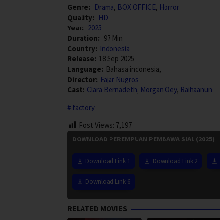
Genre:
Drama
,
BOX OFFICE
,
Horror
Quality:
HD
Year:
2025
Duration:
97 Min
Country:
Indonesia
Release:
18 Sep 2025
Language:
Bahasa indonesia,
Director:
Fajar Nugros
Cast:
Clara Bernadeth
,
Morgan Oey
,
Raihaanun
factory
Post Views:
7,197
DOWNLOAD PEREMPUAN PEMBAWA SIAL (2025)
Download Link 1
Download Link 2
Download Link 6
RELATED MOVIES