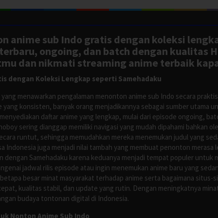
n anime sub Indo gratis dengan koleksi lengk
rbaru, ongoing, dan batch dengan kualitas H
tmu dan nikmati streaming anime terbaik kapa
is dengan Koleksi Lengkap seperti Samehadaku
tus yang menawarkan pengalaman menonton anime sub Indo secara prakti
 yang konsisten, banyak orang menjadikannya sebagai sumber utama unt
nyediakan daftar anime yang lengkap, mulai dari episode ongoing, batch
Anoboy sering dianggap memiliki navigasi yang mudah dipahami bahkan 
ecara runtut, sehingga memudahkan mereka menemukan judul yang sedan
asa Indonesia juga menjadi nilai tambah yang membuat penonton merasa l
n dengan Samehadaku karena keduanya menjadi tempat populer untuk menc
enai jadwal rilis episode atau ingin menemukan anime baru yang seda
 betapa besar minat masyarakat terhadap anime serta bagaimana situs-
pat, kualitas stabil, dan update yang rutin. Dengan meningkatnya minat
ngan budaya tontonan digital di Indonesia.
tuk Nonton Anime Sub Indo