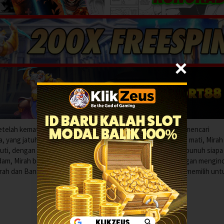
telah kematian misterius para pria yang terkait dengannya, mencari
, yang jatuh cinta padanya. Seiring semakin banyak pria yang mati, Mirah
, Puti, dengan kutukan mematikan “Bahu Laweyan”, yang membunuh siapa
endam, Mirah berencana menghancurkan kebahagiaan Puti dengan mengin
rah dan Bana menciptakan kisah cinta tragis mereka sendiri, memilih unt