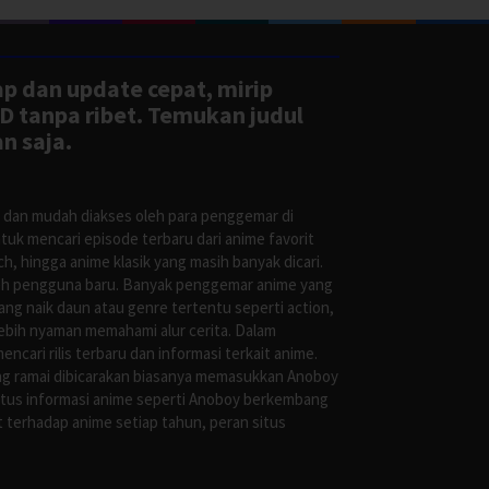
ap dan update cepat, mirip
D tanpa ribet. Temukan judul
n saja.
s dan mudah diakses oleh para penggemar di
uk mencari episode terbaru dari anime favorit
, hingga anime klasik yang masih banyak dicari.
oleh pengguna baru. Banyak penggemar anime yang
g naik daun atau genre tertentu seperti action,
ebih nyaman memahami alur cerita. Dalam
ari rilis terbaru dan informasi terkait anime.
ng ramai dibicarakan biasanya memasukkan Anoboy
situs informasi anime seperti Anoboy berkembang
 terhadap anime setiap tahun, peran situs