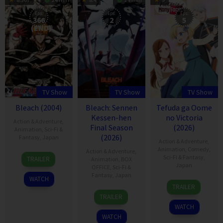
Eps:
Eps:
Eps:
366
2
5
(END)
TV Show
TV Show
TV Show
Bleach (2004)
Bleach: Sennen
Tefuda ga Oome
Kessen-hen
no Victoria
Action & Adventure
,
Final Season
(2026)
Animation
,
Sci-Fi &
(2026)
Fantasy
,
Japan
Action & Adventure
,
Animation
,
Comedy
,
Action & Adventure
,
5
Sci-Fi & Fantasy
,
TRAILER
Animation
,
BOX
Oct
Japan
OFFICE
,
Sci-Fi &
2004
Fantasy
,
Japan
WATCH
8
TRAILER
5
Jul
TRAILER
Oct
2026
WATCH
2004
WATCH