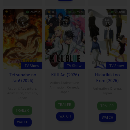
8
24 min
8
25 min
25 min
Eps:
Eps:
Eps:
5
12
13
(END)
(END)
TV Show
TV Show
TV Show
Tetsunabe no
Killl Ao (2026)
Hidarikiki no
Jan! (2026)
Eren (2026)
Action & Adventure
,
Animation
,
Comedy
,
Action & Adventure
,
Animation
,
Drama
,
Japan
Animation
,
Comedy
,
Japan
Japan
11
8
TRAILER
TRAILER
5
Apr
Apr
TRAILER
Jul
2026
2026
WATCH
WATCH
2026
WATCH