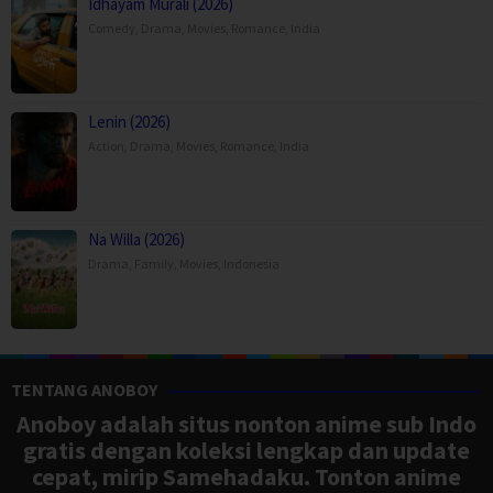
Idhayam Murali (2026)
Comedy
,
Drama
,
Movies
,
Romance
,
India
Lenin (2026)
Action
,
Drama
,
Movies
,
Romance
,
India
Na Willa (2026)
Drama
,
Family
,
Movies
,
Indonesia
TENTANG ANOBOY
Anoboy adalah situs nonton anime sub Indo
gratis dengan koleksi lengkap dan update
cepat, mirip Samehadaku. Tonton anime