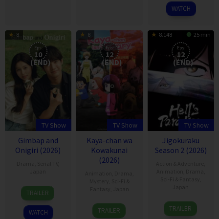
2026
WATCH
8
8
8.148
25 min
Eps:
Eps:
Eps:
10
12
12
(END)
(END)
(END)
TV Show
TV Show
TV Show
Gimbap and
Kaya-chan wa
Jigokuraku
Onigiri (2026)
Kowakunai
Season 2 (2026)
(2026)
Drama
,
Serial TV
,
Action & Adventure
,
Japan
Animation
,
Drama
,
Animation
,
Drama
,
Sci-Fi & Fantasy
,
Mystery
,
Sci-Fi &
12
Japan
Fantasy
,
Japan
TRAILER
Jan
1
11
2026
TRAILER
TRAILER
WATCH
Apr
Jan