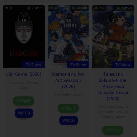
8
25 min
8
24 min
7.5
24 min
Eps:
Eps:
Eps:
18
13
2
(END)
TV Show
TV Show
TV Show
Liar Game (2026)
Diamond no Ace:
Tensui no
Act Season 2
Sakuna-hime:
Animation
,
Drama
,
(2026)
Kokorowa
Japan
Inasaku Nisshi
Animation
,
Japan
7
(2026)
TRAILER
Apr
6
Action & Adventure
,
TRAILER
2026
Oct
Animation
,
Sci-Fi &
WATCH
Fantasy
,
Japan
2013
WATCH
15
TRAILER
Feb