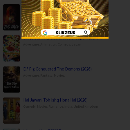
Big Baby (2025)
Horror
,
Movies
,
USA
Crayon Shin-chan the Movie: Super Hot! T…
Adventure
,
Animation
,
Comedy
,
Japan
Elf Pig Conquered The Demons (2026)
Adventure
,
Fantasy
,
Movies
,
Hai Jawani Toh Ishq Hona Hai (2026)
Comedy
,
Movies
,
Romance
,
India
,
United Kingdom