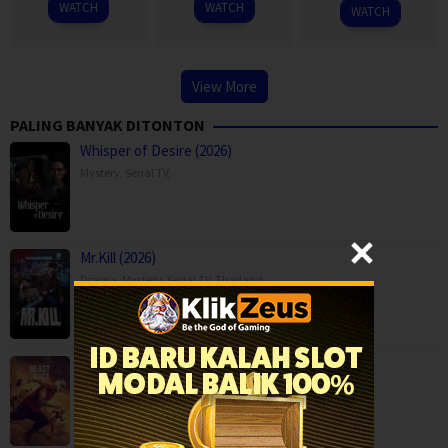
2026
WATCH
WATCH
WATCH
View More
PALING BANYAK DITONTON
Whisper of Desire (2026)
Mystery
,
Serial TV
,
Mr.Kill (2026)
Drama
,
Mystery
,
Serial TV
,
Thailand
Beast Race (2026)
Action
,
Movies
,
Science Fiction
,
Thriller
,
Brazil