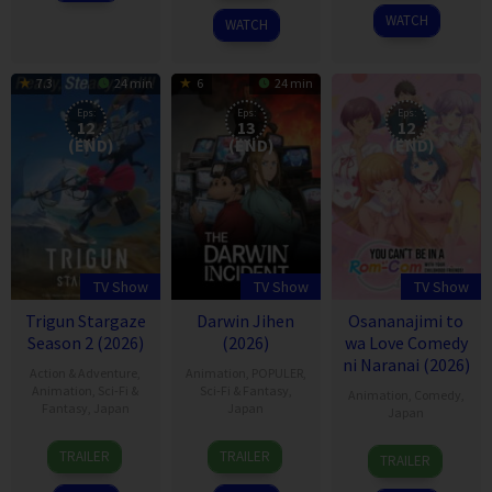
2023
2026
WATCH
WATCH
7.3
24 min
6
24 min
Eps:
Eps:
Eps:
12
13
12
(END)
(END)
(END)
TV Show
TV Show
TV Show
Trigun Stargaze
Darwin Jihen
Osananajimi to
Season 2 (2026)
(2026)
wa Love Comedy
ni Naranai (2026)
Action & Adventure
,
Animation
,
POPULER
,
Animation
,
Sci-Fi &
Sci-Fi & Fantasy
,
Animation
,
Comedy
,
Fantasy
,
Japan
Japan
Japan
7
7
6
TRAILER
TRAILER
TRAILER
Jan
Jan
Jan
2023
2026