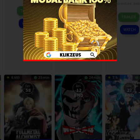
Japan
Adventure
,
Jap
7
TRAILER
14
7
Sep
TRAILER
TRAILER
Jul
Jul
2024
WATCH
2024
2024
WATCH
WATCH
8.693
25 min
24 min
7.5
Eps:
Eps:
Eps:
58
12
27
END
END