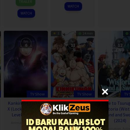
TRAILER
2024
Oct
WATCH
2024
WATCH
1
24 min
Eps:
Eps:
Eps:
6
11
12
END
END
TV Show
TV Show
TV
Kankin Kuiki Level
Kinnikuman:
Tsue to Tsurug
X (Lockdown Zone:
Perfect Origin Arc
Wistoria (Wist
Level X) (2024)
(2024)
Wand and Swo
(2024)
Animation
,
Mystery
,
Action & Adventure
,
Japan
Animation
,
Comedy
,
Animation
,
Acti