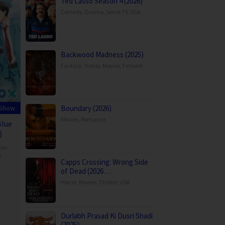
Ted Lasso Season 4 (2026)
Comedy
,
Drama
,
Serial TV
,
USA
Backwood Madness (2025)
Fantasy
,
Horror
,
Movies
,
Finland
 Show
Boundary (2026)
Movies
,
Romance
,
Blue
)
ion
,
n
Capps Crossing: Wrong Side
of Dead (2026…
Horror
,
Movies
,
Thriller
,
USA
Durlabh Prasad Ki Dusri Shadi
(2025)