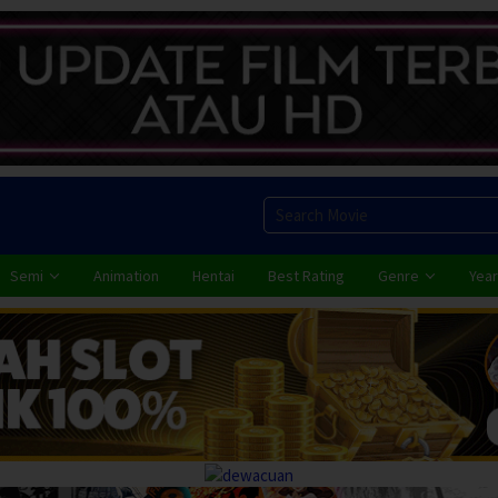
Semi
Animation
Hentai
Best Rating
Genre
Year