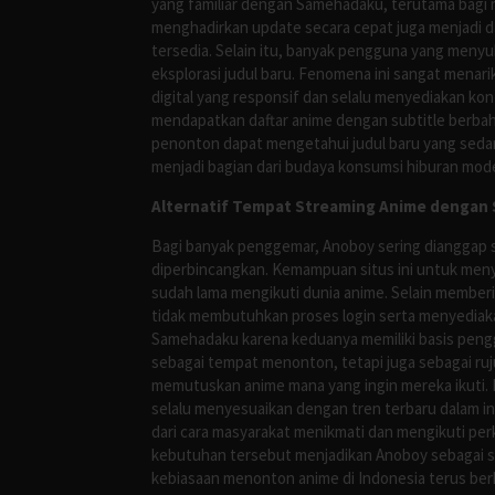
yang familiar dengan Samehadaku, terutama bagi 
menghadirkan update secara cepat juga menjadi da
tersedia. Selain itu, banyak pengguna yang me
eksplorasi judul baru. Fenomena ini sangat mena
digital yang responsif dan selalu menyediakan ko
mendapatkan daftar anime dengan subtitle berbah
penonton dapat mengetahui judul baru yang sedan
menjadi bagian dari budaya konsumsi hiburan mod
Alternatif Tempat Streaming Anime dengan S
Bagi banyak penggemar, Anoboy sering dianggap s
diperbincangkan. Kemampuan situs ini untuk meny
sudah lama mengikuti dunia anime. Selain membe
tidak membutuhkan proses login serta menyediakan
Samehadaku karena keduanya memiliki basis peng
sebagai tempat menonton, tetapi juga sebagai r
memutuskan anime mana yang ingin mereka ikuti. H
selalu menyesuaikan dengan tren terbaru dalam i
dari cara masyarakat menikmati dan mengikuti per
kebutuhan tersebut menjadikan Anoboy sebagai s
kebiasaan menonton anime di Indonesia terus be