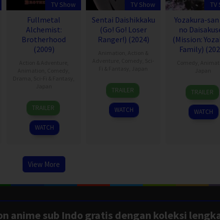
TV Show
TV Show
TV
Fullmetal
Sentai Daishikkaku
Yozakura-san
Alchemist:
(Go! Go! Loser
no Daisakus
Brotherhood
Ranger!) (2024)
(Mission: Yoza
(2009)
Family) (202
Animation
,
Action &
Adventure
,
Comedy
,
Sci-
Action & Adventure
,
Comedy
,
Animat
Fi & Fantasy
,
Japan
Animation
,
Comedy
,
Japan
Drama
,
Sci-Fi & Fantasy
,
7
Japan
7
TRAILER
TRAILER
Apr
Apr
5
2024
2024
TRAILER
WATCH
WATCH
Apr
2009
WATCH
View More
n anime sub Indo gratis dengan koleksi lengk