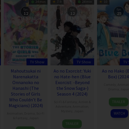
24 min
7.9
24 min
10
Eps:
Eps:
Eps:
12
12
25
(END)
(END)
(END)
TV Show
TV Show
TV
Mahoutsukai ni
Ao no Exorcist: Yuki
Ao no Hako (
Narenakatta
no Hate-hen (Blue
Box) (2024
Onnanoko no
Exorcist: -Beyond
Comedy
,
Animat
Hanashi (The
the Snow Saga-)
Drama
,
Japa
Stories of Girls
Season 4 (2024)
3
Who Couldn’t Be
TRAILER
Sci-Fi & Fantasy
,
Action &
Oct
Magicians) (2024)
Adventure
,
Animation
,
2024
Mystery
,
Japan
WATCH
Animation
,
Drama
,
Sci-Fi
& Fantasy
,
Japan
6
TRAILER
Oct
5