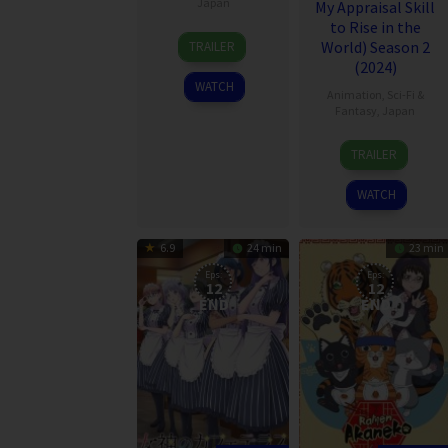
Japan
My Appraisal Skill
to Rise in the
4
World) Season 2
TRAILER
Oct
(2024)
2024
WATCH
Animation
,
Sci-Fi &
Fantasy
,
Japan
29
TRAILER
Sep
2024
WATCH
6.9
24 min
23 min
Eps:
Eps:
12
12
END
END