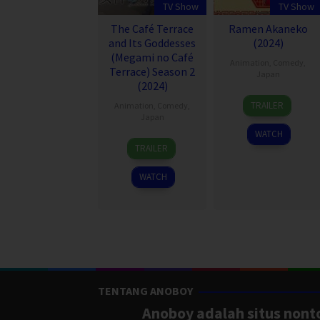
TV Show
TV Show
The Café Terrace
Ramen Akaneko
and Its Goddesses
(2024)
(Megami no Café
Animation
,
Comedy
,
Terrace) Season 2
Japan
(2024)
4
TRAILER
Animation
,
Comedy
,
Jul
Japan
2024
WATCH
5
TRAILER
Jul
2024
WATCH
TENTANG ANOBOY
Anoboy adalah situs nonto