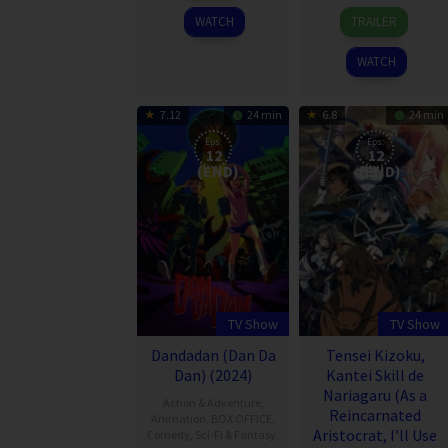
6
2024
WATCH
TRAILER
Oct
2024
WATCH
7.12
24 min
6.8
24 min
Eps:
Eps:
12
12
(END)
(END)
TV Show
TV Show
Dandadan (Dan Da
Tensei Kizoku,
Dan) (2024)
Kantei Skill de
Nariagaru (As a
Action & Adventure
,
Reincarnated
Animation
,
BOX OFFICE
,
Aristocrat, I’ll Use
Comedy
,
Sci-Fi & Fantasy
,