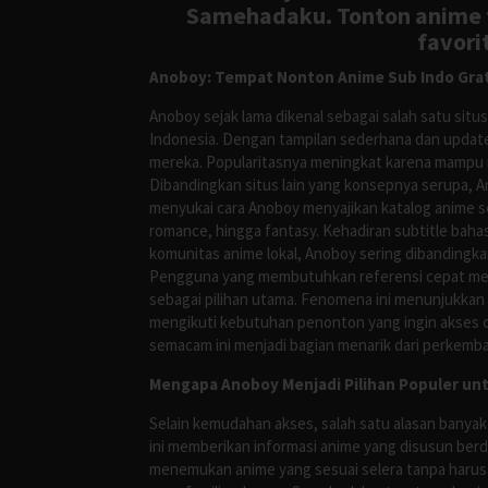
Samehadaku. Tonton anime te
favori
Anoboy: Tempat Nonton Anime Sub Indo Grat
Anoboy sejak lama dikenal sebagai salah satu si
Indonesia. Dengan tampilan sederhana dan update
mereka. Popularitasnya meningkat karena mampu me
Dibandingkan situs lain yang konsepnya serupa, 
menyukai cara Anoboy menyajikan katalog anime s
romance, hingga fantasy. Kehadiran subtitle bah
komunitas anime lokal, Anoboy sering dibandingka
Pengguna yang membutuhkan referensi cepat meng
sebagai pilihan utama. Fenomena ini menunjukkan
mengikuti kebutuhan penonton yang ingin akses ce
semacam ini menjadi bagian menarik dari perkemba
Mengapa Anoboy Menjadi Pilihan Populer un
Selain kemudahan akses, salah satu alasan banyak
ini memberikan informasi anime yang disusun berd
menemukan anime yang sesuai selera tanpa harus