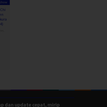
 Show
 Chi
en
kura
4)
ion
,
ap dan update cepat, mirip