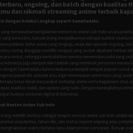
rbaru, ongoing, dan batch dengan kualitas H
tmu dan nikmati streaming anime terbaik kapa
is dengan Koleksi Lengkap seperti Samehadaku
tus yang menawarkan pengalaman menonton anime sub Indo secara prakti
 yang konsisten, banyak orang menjadikannya sebagai sumber utama unt
nyediakan daftar anime yang lengkap, mulai dari episode ongoing, batch
Anoboy sering dianggap memiliki navigasi yang mudah dipahami bahkan 
ecara runtut, sehingga memudahkan mereka menemukan judul yang sedan
asa Indonesia juga menjadi nilai tambah yang membuat penonton merasa l
n dengan Samehadaku karena keduanya menjadi tempat populer untuk menc
enai jadwal rilis episode atau ingin menemukan anime baru yang seda
 betapa besar minat masyarakat terhadap anime serta bagaimana situs-
pat, kualitas stabil, dan update yang rutin. Dengan meningkatnya minat
ngan budaya tontonan digital di Indonesia.
tuk Nonton Anime Sub Indo
 orang memilih Anoboy sebagai tempat mencari anime sub Indo adalah kar
asarkan popularitas, tahun rilis, dan status seperti ongoing atau comp
 menghabiskan waktu berlama-lama dalam proses pencarian. Banyak ora