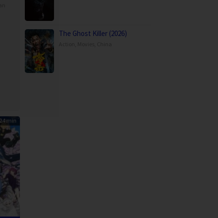
an
The Ghost Killer (2026)
Action
,
Movies
,
China
24 min