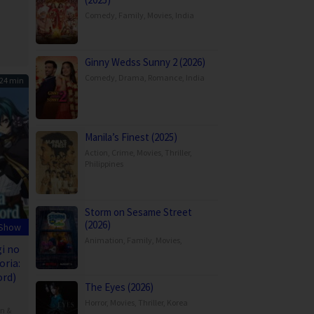
Comedy
,
Family
,
Movies
,
India
Ginny Wedss Sunny 2 (2026)
Comedy
,
Drama
,
Romance
,
India
24 min
Manila’s Finest (2025)
Action
,
Crime
,
Movies
,
Thriller
,
Philippines
Storm on Sesame Street
(2026)
 Show
Animation
,
Family
,
Movies
,
i no
oria:
rd)
The Eyes (2026)
Horror
,
Movies
,
Thriller
,
Korea
on &