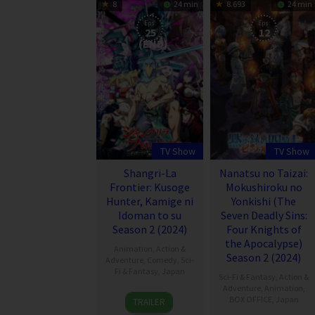
8
24 min
8.693
24 min
Eps:
Eps:
25
12
(END)
TV Show
TV Show
Shangri-La
Nanatsu no Taizai:
Frontier: Kusoge
Mokushiroku no
Hunter, Kamige ni
Yonkishi (The
Idoman to su
Seven Deadly Sins:
Season 2 (2024)
Four Knights of
the Apocalypse)
Animation
,
Action &
Season 2 (2024)
Adventure
,
Comedy
,
Sci-
Fi & Fantasy
,
Japan
Sci-Fi & Fantasy
,
Action &
Adventure
,
Animation
,
13
BOX OFFICE
,
Japan
TRAILER
Oct