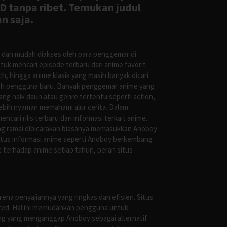
D tanpa ribet. Temukan judul
n saja.
s dan mudah diakses oleh para penggemar di
uk mencari episode terbaru dari anime favorit
, hingga anime klasik yang masih banyak dicari.
oleh pengguna baru. Banyak penggemar anime yang
g naik daun atau genre tertentu seperti action,
ebih nyaman memahami alur cerita. Dalam
ari rilis terbaru dan informasi terkait anime.
ng ramai dibicarakan biasanya memasukkan Anoboy
situs informasi anime seperti Anoboy berkembang
 terhadap anime setiap tahun, peran situs
ena penyajiannya yang ringkas dan efisien. Situs
leted. Hal ini memudahkan pengguna untuk
ng yang menganggap Anoboy sebagai alternatif