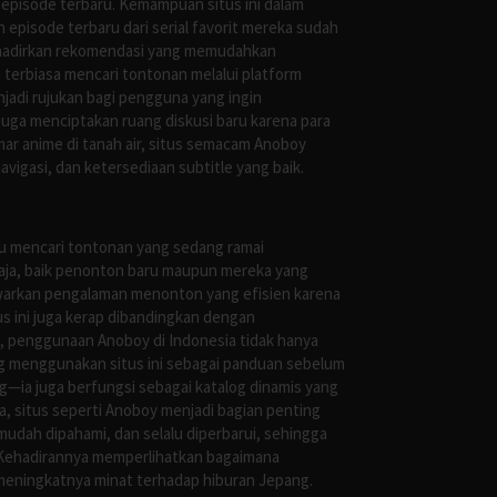
episode terbaru. Kemampuan situs ini dalam
episode terbaru dari serial favorit mereka sudah
ghadirkan rekomendasi yang memudahkan
terbiasa mencari tontonan melalui platform
jadi rujukan bagi pengguna yang ingin
uga menciptakan ruang diskusi baru karena para
r anime di tanah air, situs semacam Anoboy
gasi, dan ketersediaan subtitle yang baik.
au mencari tontonan yang sedang ramai
saja, baik penonton baru maupun mereka yang
awarkan pengalaman menonton yang efisien karena
us ini juga kerap dibandingkan dengan
 penggunaan Anoboy di Indonesia tidak hanya
g menggunakan situs ini sebagai panduan sebelum
g—ia juga berfungsi sebagai katalog dinamis yang
, situs seperti Anoboy menjadi bagian penting
mudah dipahami, dan selalu diperbarui, sehingga
 Kehadirannya memperlihatkan bagaimana
meningkatnya minat terhadap hiburan Jepang.