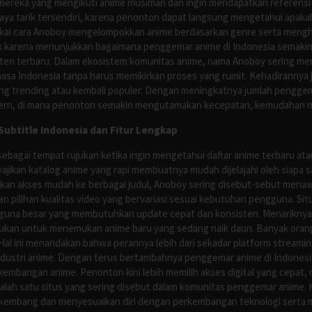
mereka yang mengikuti anime musiman dan ingin mendapatkan referensi 
ya tarik tersendiri, karena penonton dapat langsung mengetahui apakah 
nyukai cara Anoboy mengelompokkan anime berdasarkan genre serta men
rik karena menunjukkan bagaimana penggemar anime di Indonesia semakin 
nten terbaru. Dalam ekosistem komunitas anime, nama Anoboy sering men
asa Indonesia tanpa harus memikirkan proses yang rumit. Kehadirannya j
g trending atau kembali populer. Dengan meningkatnya jumlah penggema
ern, di mana penonton semakin mengutamakan kecepatan, kemudahan navi
ubtitle Indonesia dan Fitur Lengkap
ebagai tempat rujukan ketika ingin mengetahui daftar anime terbaru at
ajikan katalog anime yang rapi membuatnya mudah dijelajahi oleh siapa 
rikan akses mudah ke berbagai judul, Anoboy sering disebut-sebut men
 pilihan kualitas video yang bervariasi sesuai kebutuhan pengguna. Sit
guna besar yang membutuhkan update cepat dan konsisten. Menariknya,
ujukan untuk menemukan anime baru yang sedang naik daun. Banyak oran
al ini menandakan bahwa perannya lebih dari sekadar platform streamin
ndustri anime. Dengan terus bertambahnya penggemar anime di Indonesia
kembangan anime. Penonton kini lebih memilih akses digital yang cepat, 
alah satu situs yang sering disebut dalam komunitas penggemar anime.
rkembang dan menyesuaikan diri dengan perkembangan teknologi serta 