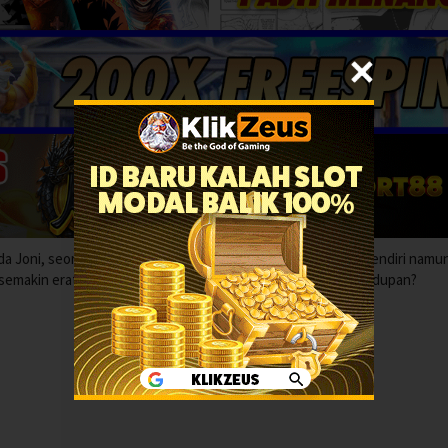
da Joni, seorang wanita berjiwa bebas yang menjual dirinya sendiri namu
 semakin erat, akankah cinta mereka menentang lika-liku kehidupan?