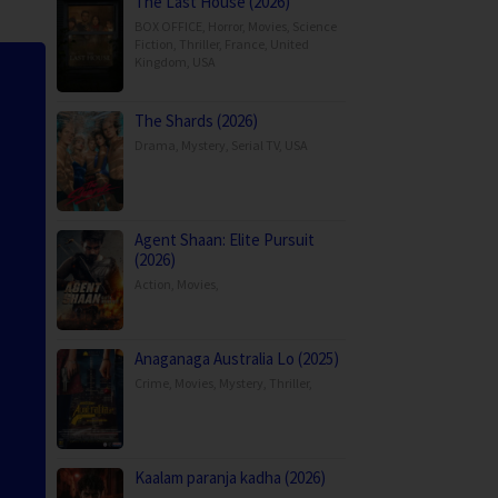
The Last House (2026)
BOX OFFICE
,
Horror
,
Movies
,
Science
Fiction
,
Thriller
,
France
,
United
Kingdom
,
USA
The Shards (2026)
Drama
,
Mystery
,
Serial TV
,
USA
Agent Shaan: Elite Pursuit
(2026)
Action
,
Movies
,
Anaganaga Australia Lo (2025)
Crime
,
Movies
,
Mystery
,
Thriller
,
Kaalam paranja kadha (2026)