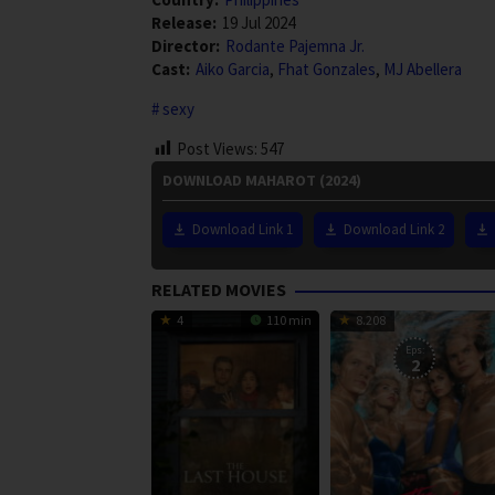
Release:
19 Jul 2024
Director:
Rodante Pajemna Jr.
Cast:
Aiko Garcia
,
Fhat Gonzales
,
MJ Abellera
sexy
Post Views:
547
DOWNLOAD MAHAROT (2024)
Download Link 1
Download Link 2
RELATED MOVIES
4
110 min
8.208
Eps:
2