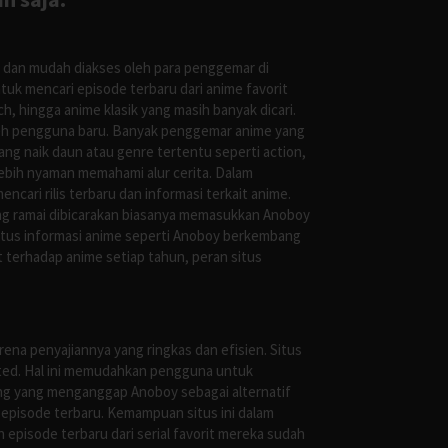
s dan mudah diakses oleh para penggemar di
uk mencari episode terbaru dari anime favorit
, hingga anime klasik yang masih banyak dicari.
oleh pengguna baru. Banyak penggemar anime yang
g naik daun atau genre tertentu seperti action,
ebih nyaman memahami alur cerita. Dalam
ari rilis terbaru dan informasi terkait anime.
ng ramai dibicarakan biasanya memasukkan Anoboy
situs informasi anime seperti Anoboy berkembang
 terhadap anime setiap tahun, peran situs
ena penyajiannya yang ringkas dan efisien. Situs
leted. Hal ini memudahkan pengguna untuk
ng yang menganggap Anoboy sebagai alternatif
episode terbaru. Kemampuan situs ini dalam
episode terbaru dari serial favorit mereka sudah