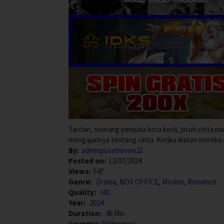
Tantan, seorang pemuda kota kecil, jatuh cinta pa
mengajarinya tentang cinta. Ketika ikatan mereka
By:
adminpusatmovie21
Posted on:
12/07/2024
Views:
547
Genre:
Drama
,
BOX OFFICE
,
Movies
,
Romance
Quality:
HD
Year:
2024
Duration:
46 Min
Country:
Philippines