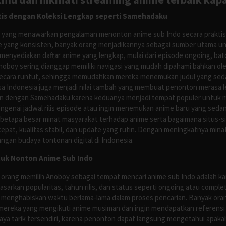
is dengan Koleksi Lengkap seperti Samehadaku
tus yang menawarkan pengalaman menonton anime sub Indo secara prakti
 yang konsisten, banyak orang menjadikannya sebagai sumber utama unt
nyediakan daftar anime yang lengkap, mulai dari episode ongoing, batch
Anoboy sering dianggap memiliki navigasi yang mudah dipahami bahkan 
ecara runtut, sehingga memudahkan mereka menemukan judul yang sedan
asa Indonesia juga menjadi nilai tambah yang membuat penonton merasa l
n dengan Samehadaku karena keduanya menjadi tempat populer untuk menc
enai jadwal rilis episode atau ingin menemukan anime baru yang seda
 betapa besar minat masyarakat terhadap anime serta bagaimana situs-
pat, kualitas stabil, dan update yang rutin. Dengan meningkatnya minat
ngan budaya tontonan digital di Indonesia.
tuk Nonton Anime Sub Indo
 orang memilih Anoboy sebagai tempat mencari anime sub Indo adalah kar
asarkan popularitas, tahun rilis, dan status seperti ongoing atau comp
 menghabiskan waktu berlama-lama dalam proses pencarian. Banyak ora
mereka yang mengikuti anime musiman dan ingin mendapatkan referensi 
ya tarik tersendiri, karena penonton dapat langsung mengetahui apakah 