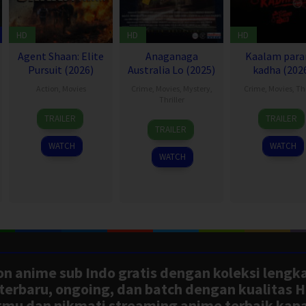
HD
HD
HD
Agent Shaan: Elite
Anaganaga
Kaalam para
Pursuit (2026)
Australia Lo (2025)
kadha (202
Action
,
Movies
Crime
,
Movies
,
Mystery
,
Crime
,
Movies
,
Thr
Thriller
5
31
TRAILER
TRAILER
21
Taraka
Jul
Jul
TRAILER
Mar
Rama
2025
2026
WATCH
WATCH
2025
WATCH
n anime sub Indo gratis dengan koleksi lengk
rbaru, ongoing, dan batch dengan kualitas H
tmu dan nikmati streaming anime terbaik kapa