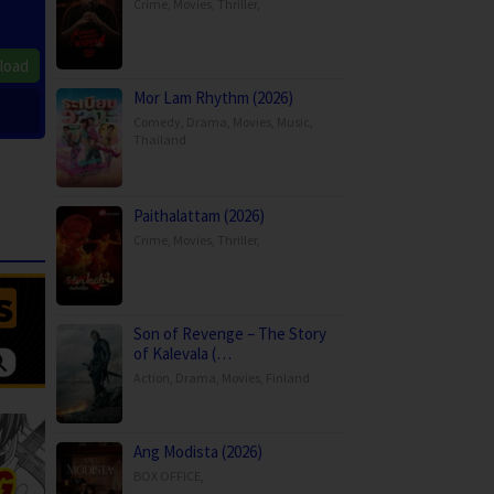
Crime
,
Movies
,
Thriller
,
load
Mor Lam Rhythm (2026)
Comedy
,
Drama
,
Movies
,
Music
,
Thailand
Paithalattam (2026)
Crime
,
Movies
,
Thriller
,
Son of Revenge – The Story
of Kalevala (…
Action
,
Drama
,
Movies
,
Finland
Ang Modista (2026)
BOX OFFICE
,