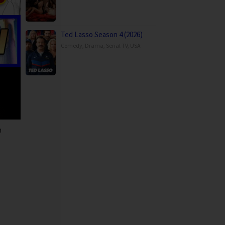
Ted Lasso Season 4 (2026)
Comedy
,
Drama
,
Serial TV
,
USA
n