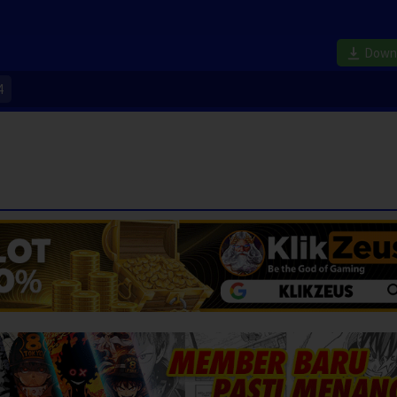
Down
4