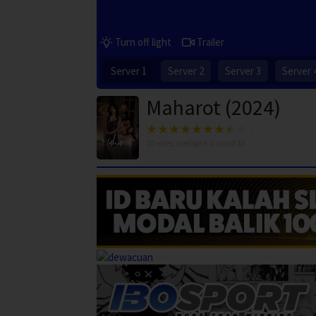
Turn off light
Trailer
Server 1
Server 2
Server 3
Server 
Maharot (2024)
10
votes, average
8.0
out of 10