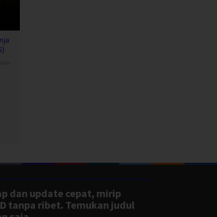
nja
6)
iller
ap dan update cepat, mirip
D tanpa ribet. Temukan judul
n saja.