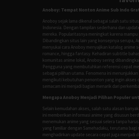
Anoboy: Tempat Nonton Anime Sub Indo Grat
Anoboy sejak lama dikenal sebagai salah satu si
Indonesia. Dengan tampilan sederhana dan update
mereka. Popularitasnya meningkat karena mampu me
Dibandingkan situs lain yang konsepnya serupa, 
menyukai cara Anoboy menyajikan katalog anime s
romance, hingga fantasy. Kehadiran subtitle bah
komunitas anime lokal, Anoboy sering dibandingka
Pengguna yang membutuhkan referensi cepat meng
sebagai pilihan utama. Fenomena ini menunjukkan
mengikuti kebutuhan penonton yang ingin akses ce
semacam ini menjadi bagian menarik dari perkemba
Mengapa Anoboy Menjadi Pilihan Populer un
Selain kemudahan akses, salah satu alasan banyak
ini memberikan informasi anime yang disusun berd
menemukan anime yang sesuai selera tanpa harus
yang familiar dengan Samehadaku, terutama bagi 
menghadirkan update secara cepat juga menjadi da