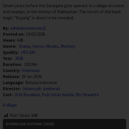
Seven years before the Saranjana gate opened. In a village on water
and swamps, in the interior of Kalimantan. The secret of the black
magic “Kuyang” is about to be revealed.
By:
adminpusatmovie21
Posted on:
19/03/2026
Views:
648
Genre:
Drama
,
Horror
,
Movies
,
Mystery
Quality:
HDCAM
Year:
2026
Duration:
100 Min
Country:
Indonesia
Release:
29 Jan 2026
Language:
Bahasa indonesia
Director:
Johansyah Jumberan
Cast:
Ochi Rosdiana
,
Putri Intan Kasela
,
Rio Dewanto
village
Post Views:
648
DOWNLOAD KUYANK (2026)