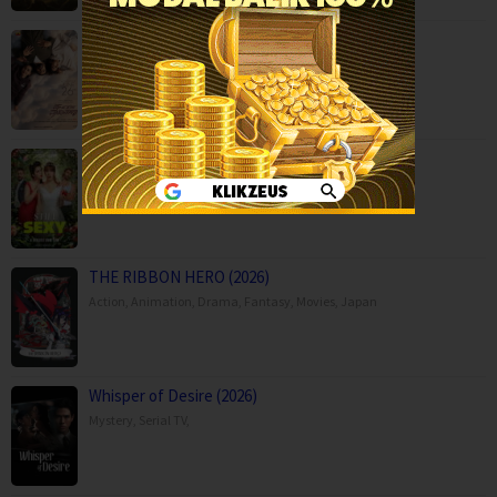
Moda Kavida Vaatavarana (2026)
Drama
,
Movies
,
Romance
,
Science Fiction
,
Still Sexy (2026)
Comedy
,
Romance
,
Serial TV
,
Italy
THE RIBBON HERO (2026)
Action
,
Animation
,
Drama
,
Fantasy
,
Movies
,
Japan
Whisper of Desire (2026)
Mystery
,
Serial TV
,