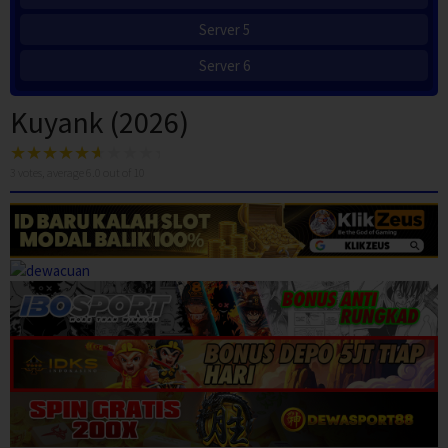
Server 5
Server 6
Kuyank (2026)
3
votes, average
6.0
out of 10