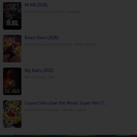
Mr.Kill (2026)
Drama
,
Mystery
,
Serial TV
,
Thailand
Beast Race (2026)
Action
,
Movies
,
Science Fiction
,
Thriller
,
Brazil
Big Baby (2025)
Horror
,
Movies
,
USA
Crayon Shin-chan the Movie: Super Hot! T…
Adventure
,
Animation
,
Comedy
,
Japan