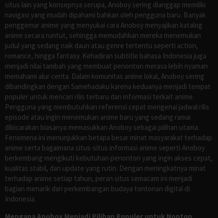
situs lain yang konsepnya serupa, Anoboy sering dianggap memiliki
navigasi yang mudah dipahami bahkan oleh pengguna baru. Banyak
penggemar anime yang menyukai cara Anoboy menyajikan katalog
anime secara runtut, sehingga memudahkan mereka menemukan
judul yang sedang naik daun atau genre tertentu seperti action,
romance, hingga fantasy. Kehadiran subtitle bahasa Indonesia juga
menjadi nilai tambah yang membuat penonton merasa lebih nyaman
memahami alur cerita. Dalam komunitas anime lokal, Anoboy sering
dibandingkan dengan Samehadaku karena keduanya menjadi tempat
populer untuk mencari rilis terbaru dan informasi terkait anime.
Pengguna yang membutuhkan referensi cepat mengenai jadwal rilis
episode atau ingin menemukan anime baru yang sedang ramai
dibicarakan biasanya memasukkan Anoboy sebagai pilihan utama.
Fenomena ini menunjukkan betapa besar minat masyarakat terhadap
anime serta bagaimana situs-situs informasi anime seperti Anoboy
berkembang mengikuti kebutuhan penonton yang ingin akses cepat,
kualitas stabil, dan update yang rutin. Dengan meningkatnya minat
terhadap anime setiap tahun, peran situs semacam ini menjadi
bagian menarik dari perkembangan budaya tontonan digital di
Indonesia.
Mengapa Anoboy Menjadi Pilihan Populer untuk Nonton