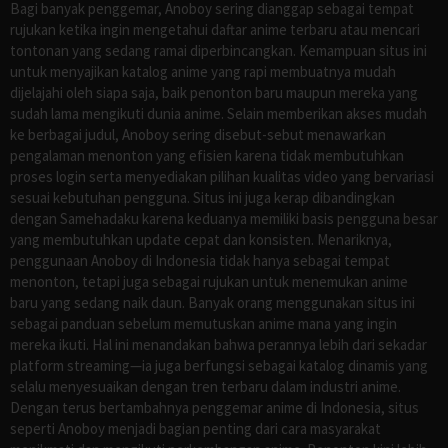
Bagi banyak penggemar, Anoboy sering dianggap sebagai tempat
rujukan ketika ingin mengetahui daftar anime terbaru atau mencari
tontonan yang sedang ramai diperbincangkan. Kemampuan situs ini
untuk menyajikan katalog anime yang rapi membuatnya mudah
dijelajahi oleh siapa saja, baik penonton baru maupun mereka yang
sudah lama mengikuti dunia anime. Selain memberikan akses mudah
ke berbagai judul, Anoboy sering disebut-sebut menawarkan
pengalaman menonton yang efisien karena tidak membutuhkan
proses login serta menyediakan pilihan kualitas video yang bervariasi
sesuai kebutuhan pengguna. Situs ini juga kerap dibandingkan
dengan Samehadaku karena keduanya memiliki basis pengguna besar
yang membutuhkan update cepat dan konsisten. Menariknya,
penggunaan Anoboy di Indonesia tidak hanya sebagai tempat
menonton, tetapi juga sebagai rujukan untuk menemukan anime
baru yang sedang naik daun. Banyak orang menggunakan situs ini
sebagai panduan sebelum memutuskan anime mana yang ingin
mereka ikuti. Hal ini menandakan bahwa perannya lebih dari sekadar
platform streaming—ia juga berfungsi sebagai katalog dinamis yang
selalu menyesuaikan dengan tren terbaru dalam industri anime.
Dengan terus bertambahnya penggemar anime di Indonesia, situs
seperti Anoboy menjadi bagian penting dari cara masyarakat