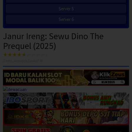
Server 5
Server 6
Janur Ireng: Sewu Dino The
Prequel (2025)
3
votes, average
5.0
out of 10