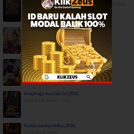
BOX OFFICE
,
Horror
,
Movies
,
Science Fiction
,
Thriller
,
France
,
United
Kingdom
,
USA
The Shards (2026)
Drama
,
Mystery
,
Serial TV
,
USA
Agent Shaan: Elite Pursuit (2026)
Action
,
Movies
,
Anaganaga Australia Lo (2025)
Crime
,
Movies
,
Mystery
,
Thriller
,
Kaalam paranja kadha (2026)
Crime
,
Movies
,
Thriller
,