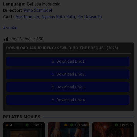
Language:
Bahasa indonesia,
Director:
Kimo Stamboel
Cast:
Marthino Lio
,
Nyimas Ratu Rafa
,
Rio Dewanto
snake
Post Views:
3,190
DOWNLOAD JANUR IRENG: SEWU DINO THE PREQUEL (2025)
Download Link 1
Download Link 2
Download Link 3
Download Link 4
RELATED MOVIES
4
110 min
161 min
139 min