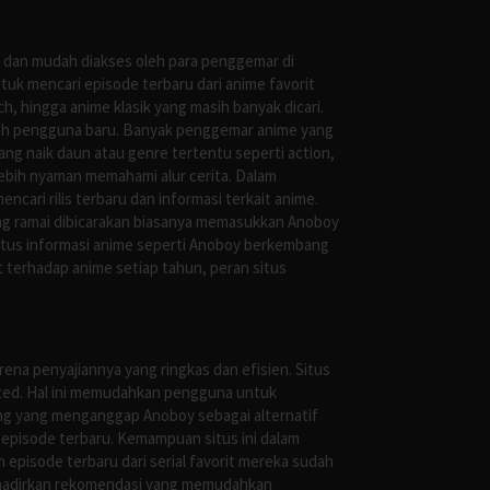
s dan mudah diakses oleh para penggemar di
uk mencari episode terbaru dari anime favorit
, hingga anime klasik yang masih banyak dicari.
oleh pengguna baru. Banyak penggemar anime yang
g naik daun atau genre tertentu seperti action,
ebih nyaman memahami alur cerita. Dalam
ari rilis terbaru dan informasi terkait anime.
ng ramai dibicarakan biasanya memasukkan Anoboy
situs informasi anime seperti Anoboy berkembang
 terhadap anime setiap tahun, peran situs
ena penyajiannya yang ringkas dan efisien. Situs
leted. Hal ini memudahkan pengguna untuk
ng yang menganggap Anoboy sebagai alternatif
episode terbaru. Kemampuan situs ini dalam
episode terbaru dari serial favorit mereka sudah
ghadirkan rekomendasi yang memudahkan