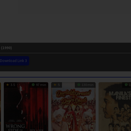
(1990)
Download Link 3
3.5
97 min
5
130 min
1