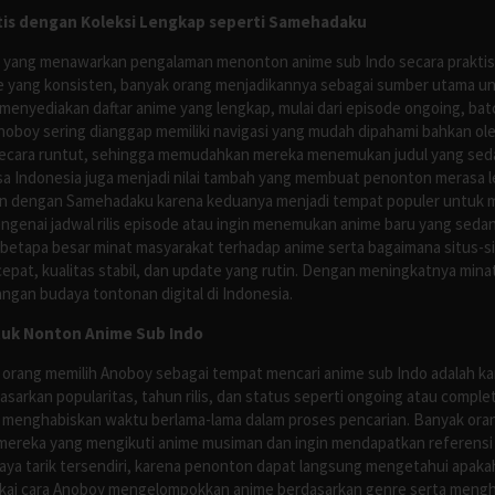
is dengan Koleksi Lengkap seperti Samehadaku
tus yang menawarkan pengalaman menonton anime sub Indo secara prakti
 yang konsisten, banyak orang menjadikannya sebagai sumber utama unt
nyediakan daftar anime yang lengkap, mulai dari episode ongoing, batch
Anoboy sering dianggap memiliki navigasi yang mudah dipahami bahkan 
ecara runtut, sehingga memudahkan mereka menemukan judul yang sedan
asa Indonesia juga menjadi nilai tambah yang membuat penonton merasa l
n dengan Samehadaku karena keduanya menjadi tempat populer untuk menc
enai jadwal rilis episode atau ingin menemukan anime baru yang seda
 betapa besar minat masyarakat terhadap anime serta bagaimana situs-
pat, kualitas stabil, dan update yang rutin. Dengan meningkatnya minat
ngan budaya tontonan digital di Indonesia.
tuk Nonton Anime Sub Indo
 orang memilih Anoboy sebagai tempat mencari anime sub Indo adalah kar
asarkan popularitas, tahun rilis, dan status seperti ongoing atau comp
 menghabiskan waktu berlama-lama dalam proses pencarian. Banyak ora
mereka yang mengikuti anime musiman dan ingin mendapatkan referensi 
ya tarik tersendiri, karena penonton dapat langsung mengetahui apakah 
nyukai cara Anoboy mengelompokkan anime berdasarkan genre serta men