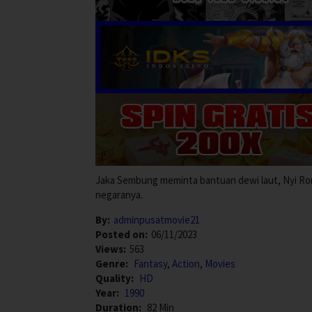
Jaka Sembung meminta bantuan dewi laut, Nyi Ro
negaranya.
By:
adminpusatmovie21
Posted on:
06/11/2023
Views:
563
Genre:
Fantasy
,
Action
,
Movies
Quality:
HD
Year:
1990
Duration:
82 Min