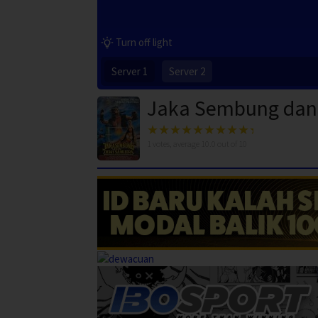
Turn off light
Server 1
Server 2
Jaka Sembung dan
1
votes, average
10.0
out of 10