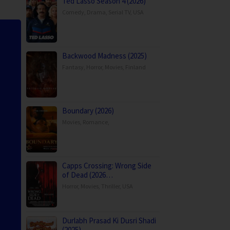
Ted Lasso Season 4 (2026)
Comedy
,
Drama
,
Serial TV
,
USA
Backwood Madness (2025)
Fantasy
,
Horror
,
Movies
,
Finland
Boundary (2026)
Movies
,
Romance
,
Capps Crossing: Wrong Side
of Dead (2026…
Horror
,
Movies
,
Thriller
,
USA
Durlabh Prasad Ki Dusri Shadi
(2025)