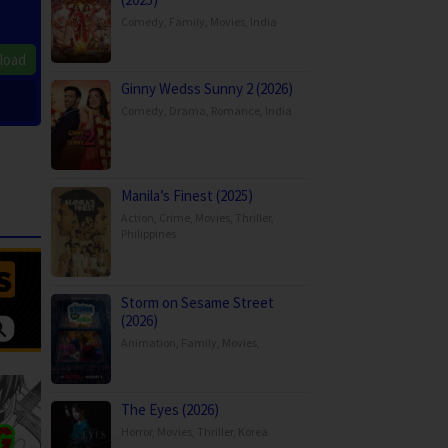
Comedy
,
Family
,
Movies
,
India
load
Ginny Wedss Sunny 2 (2026)
Comedy
,
Drama
,
Romance
,
India
Manila’s Finest (2025)
Action
,
Crime
,
Movies
,
Thriller
,
Philippines
Storm on Sesame Street
(2026)
Animation
,
Family
,
Movies
,
The Eyes (2026)
Horror
,
Movies
,
Thriller
,
Korea