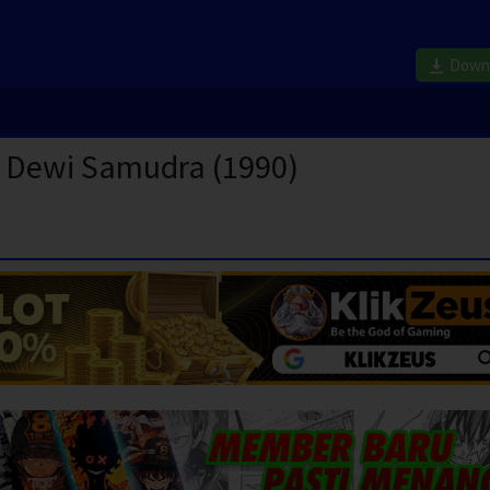
Down
 Dewi Samudra (1990)