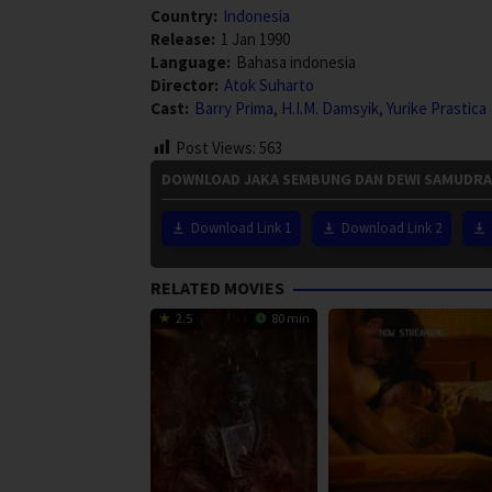
Country:
Indonesia
Release:
1 Jan 1990
Language:
Bahasa indonesia
Director:
Atok Suharto
Cast:
Barry Prima
,
H.I.M. Damsyik
,
Yurike Prastica
Post Views:
563
DOWNLOAD JAKA SEMBUNG DAN DEWI SAMUDRA 
Download Link 1
Download Link 2
RELATED MOVIES
2.5
80 min