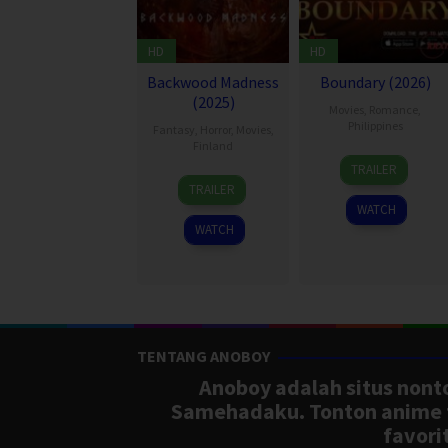
HD
HD
Backwood Madness
Boundary (2026)
(2025)
Movies
,
Romance
,
Philippines
Fantasy
,
Horror
,
Movies
,
Finland
TRAILER
22
Ari
TRAILER
Aug
Savonen
WATCH
2025
WATCH
TENTANG ANOBOY
Anoboy adalah situs nonto
Samehadaku. Tonton anime te
favori