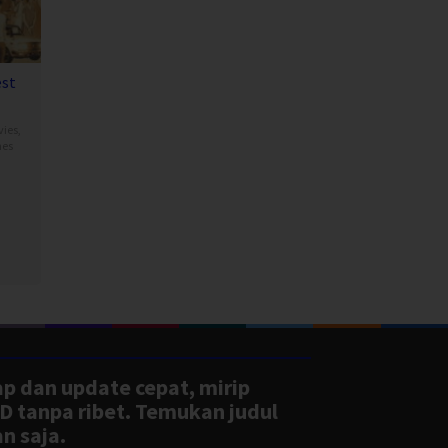
est
vies
,
nes
ond
ap dan update cepat, mirip
D tanpa ribet. Temukan judul
n saja.