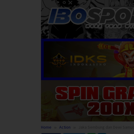
Home
Action
Jaka Sembung dan Dewi Samud