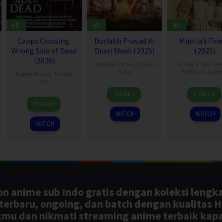
HD
HD
HD
Capps Crossing:
Durlabh Prasad Ki
Manila’s Fin
Wrong Side of Dead
Dusri Shadi (2025)
(2025)
(2026)
Comedy
,
Family
,
Movies
,
Action
,
Crime
,
Mo
India
Thriller
,
Philippi
Horror
,
Movies
,
Thriller
,
USA
19
Siddhant
25
Raym
TRAILER
TRAILER
18
Mike
Dec
Raj
Dec
Red
TRAILER
Jul
Stahl
2025
Singh
2025
WATCH
WATCH
2026
WATCH
n anime sub Indo gratis dengan koleksi lengk
rbaru, ongoing, dan batch dengan kualitas H
tmu dan nikmati streaming anime terbaik kapa