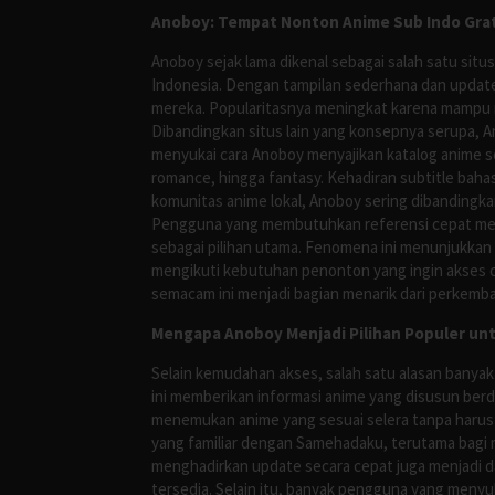
Anoboy: Tempat Nonton Anime Sub Indo Grat
Anoboy sejak lama dikenal sebagai salah satu si
Indonesia. Dengan tampilan sederhana dan update
mereka. Popularitasnya meningkat karena mampu me
Dibandingkan situs lain yang konsepnya serupa, 
menyukai cara Anoboy menyajikan katalog anime s
romance, hingga fantasy. Kehadiran subtitle bah
komunitas anime lokal, Anoboy sering dibandingka
Pengguna yang membutuhkan referensi cepat meng
sebagai pilihan utama. Fenomena ini menunjukkan
mengikuti kebutuhan penonton yang ingin akses ce
semacam ini menjadi bagian menarik dari perkemba
Mengapa Anoboy Menjadi Pilihan Populer un
Selain kemudahan akses, salah satu alasan banyak
ini memberikan informasi anime yang disusun berd
menemukan anime yang sesuai selera tanpa harus
yang familiar dengan Samehadaku, terutama bagi 
menghadirkan update secara cepat juga menjadi da
tersedia. Selain itu, banyak pengguna yang me