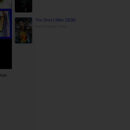
The Ghost Killer (2026)
Action
,
Movies
,
China
kkan