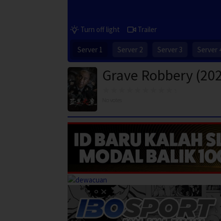
Turn off light
Trailer
Server 1
Server 2
Server 3
Server 
Grave Robbery (20
No votes