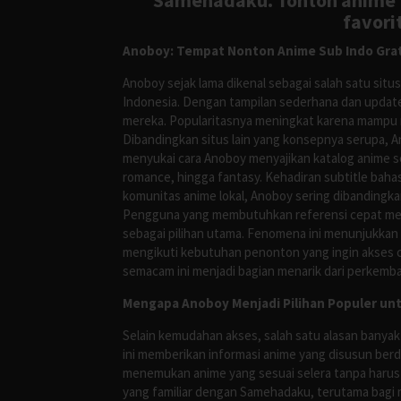
Samehadaku. Tonton anime te
favori
Anoboy: Tempat Nonton Anime Sub Indo Grat
Anoboy sejak lama dikenal sebagai salah satu si
Indonesia. Dengan tampilan sederhana dan update
mereka. Popularitasnya meningkat karena mampu me
Dibandingkan situs lain yang konsepnya serupa, 
menyukai cara Anoboy menyajikan katalog anime s
romance, hingga fantasy. Kehadiran subtitle bah
komunitas anime lokal, Anoboy sering dibandingka
Pengguna yang membutuhkan referensi cepat meng
sebagai pilihan utama. Fenomena ini menunjukkan
mengikuti kebutuhan penonton yang ingin akses ce
semacam ini menjadi bagian menarik dari perkemba
Mengapa Anoboy Menjadi Pilihan Populer un
Selain kemudahan akses, salah satu alasan banyak
ini memberikan informasi anime yang disusun berd
menemukan anime yang sesuai selera tanpa harus
yang familiar dengan Samehadaku, terutama bagi 