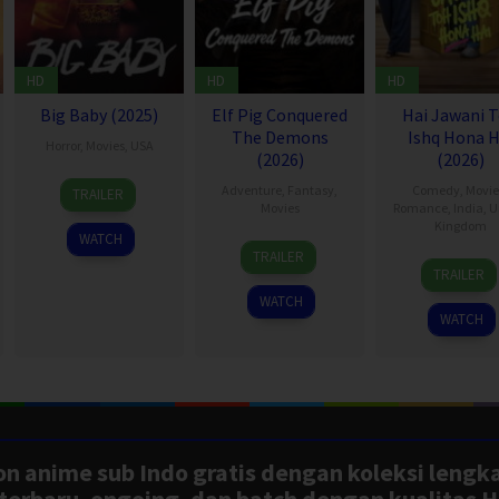
HD
HD
HD
Big Baby (2025)
Elf Pig Conquered
Hai Jawani 
The Demons
Ishq Hona H
Horror
,
Movies
,
USA
(2026)
(2026)
9
Spider
Adventure
,
Fantasy
,
Comedy
,
Movie
TRAILER
Oct
One
Movies
Romance
,
India
,
U
Kingdom
2025
WATCH
30
TRAILER
4
David
Jul
TRAILER
Jun
Dhaw
2026
WATCH
2026
WATCH
n anime sub Indo gratis dengan koleksi lengk