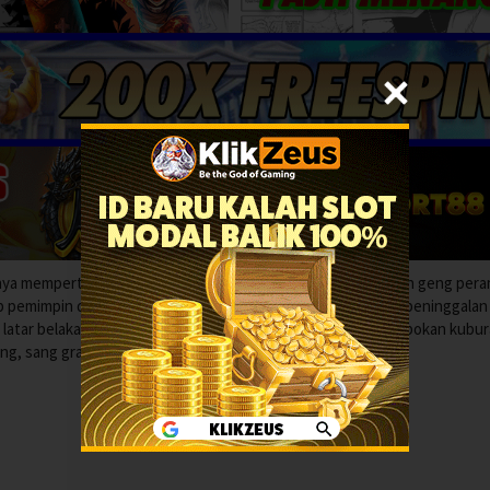
lainnya mempertaruhkan nyawa mereka untuk melawan pemimpin geng per
 pemimpin dan membasmi seluruh geng, harta nasional dan peninggalan
gan latar belakang budaya Hongshan, berdasarkan kasus perampokan kubu
hong, sang grandmaster perampok kuburan)