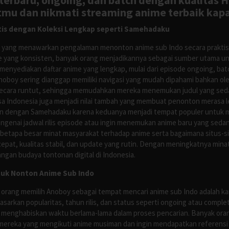
rbaru, ongoing, dan batch dengan kualitas H
tmu dan nikmati streaming anime terbaik kapa
is dengan Koleksi Lengkap seperti Samehadaku
tus yang menawarkan pengalaman menonton anime sub Indo secara prakti
 yang konsisten, banyak orang menjadikannya sebagai sumber utama unt
nyediakan daftar anime yang lengkap, mulai dari episode ongoing, batch
Anoboy sering dianggap memiliki navigasi yang mudah dipahami bahkan 
ecara runtut, sehingga memudahkan mereka menemukan judul yang sedan
asa Indonesia juga menjadi nilai tambah yang membuat penonton merasa l
n dengan Samehadaku karena keduanya menjadi tempat populer untuk menc
enai jadwal rilis episode atau ingin menemukan anime baru yang seda
 betapa besar minat masyarakat terhadap anime serta bagaimana situs-
pat, kualitas stabil, dan update yang rutin. Dengan meningkatnya minat
ngan budaya tontonan digital di Indonesia.
tuk Nonton Anime Sub Indo
 orang memilih Anoboy sebagai tempat mencari anime sub Indo adalah kar
asarkan popularitas, tahun rilis, dan status seperti ongoing atau comp
 menghabiskan waktu berlama-lama dalam proses pencarian. Banyak ora
mereka yang mengikuti anime musiman dan ingin mendapatkan referensi 