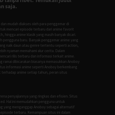
D tanpa ribet. Temukan judul
n saja.
s dan mudah diakses oleh para penggemar di
uk mencari episode terbaru dari anime favorit
, hingga anime klasik yang masih banyak dicari.
oleh pengguna baru. Banyak penggemar anime yang
g naik daun atau genre tertentu seperti action,
ebih nyaman memahami alur cerita. Dalam
ari rilis terbaru dan informasi terkait anime.
ng ramai dibicarakan biasanya memasukkan Anoboy
situs informasi anime seperti Anoboy berkembang
 terhadap anime setiap tahun, peran situs
ena penyajiannya yang ringkas dan efisien. Situs
leted. Hal ini memudahkan pengguna untuk
ng yang menganggap Anoboy sebagai alternatif
episode terbaru. Kemampuan situs ini dalam