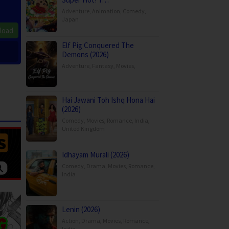
Adventure
,
Animation
,
Comedy
,
Japan
load
Elf Pig Conquered The
Demons (2026)
Adventure
,
Fantasy
,
Movies
,
Hai Jawani Toh Ishq Hona Hai
(2026)
Comedy
,
Movies
,
Romance
,
India
,
United Kingdom
Idhayam Murali (2026)
Comedy
,
Drama
,
Movies
,
Romance
,
India
Lenin (2026)
Action
,
Drama
,
Movies
,
Romance
,
India