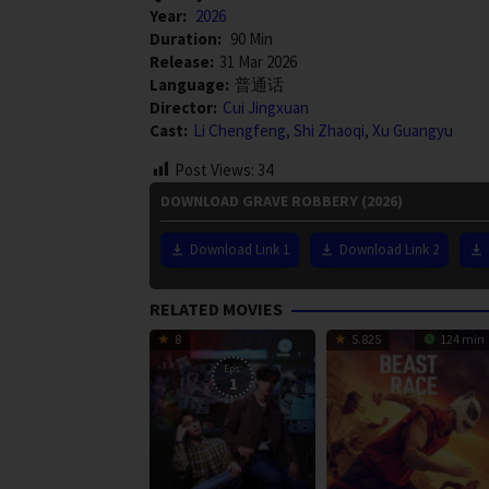
Year:
2026
Duration:
90 Min
Release:
31 Mar 2026
Language:
普通话
Director:
Cui Jingxuan
Cast:
Li Chengfeng
,
Shi Zhaoqi
,
Xu Guangyu
Post Views:
34
DOWNLOAD GRAVE ROBBERY (2026)
Download Link 1
Download Link 2
RELATED MOVIES
8
5.825
124 min
Eps:
1