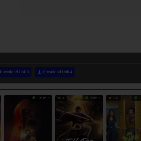
Download Link 3
Download Link 4
103 min
4
98 min
5.6
1