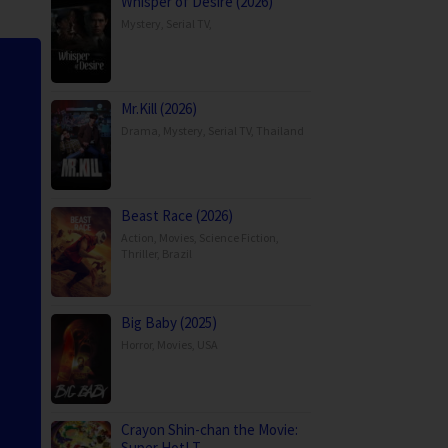
Whisper of Desire (2026)
Mystery
,
Serial TV
,
Mr.Kill (2026)
Drama
,
Mystery
,
Serial TV
,
Thailand
Beast Race (2026)
Action
,
Movies
,
Science Fiction
,
Thriller
,
Brazil
Big Baby (2025)
Horror
,
Movies
,
USA
Crayon Shin-chan the Movie:
Super Hot! T…