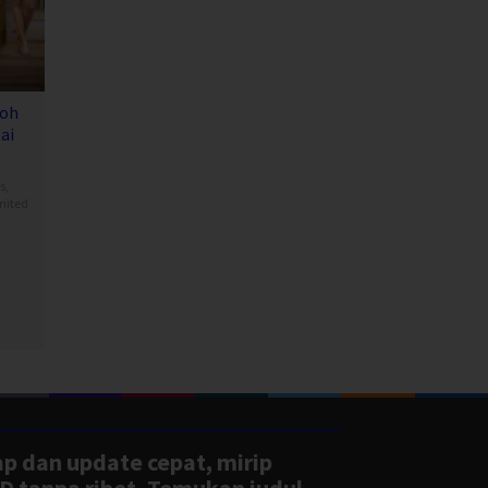
Toh
ai
s
,
nited
an
ap dan update cepat, mirip