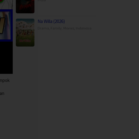
Na Willa (2026)
Drama
,
Family
,
Movies
,
Indonesia
ampok
ran