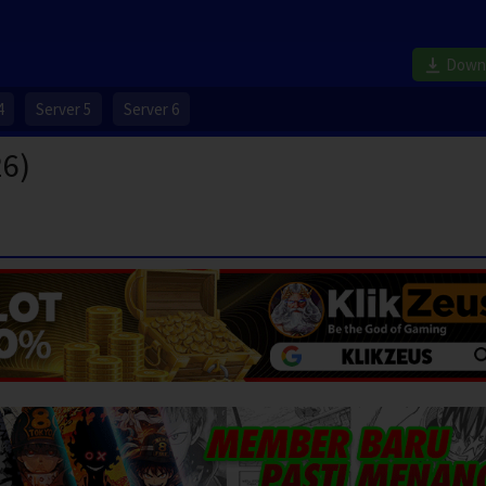
Down
4
Server 5
Server 6
26)