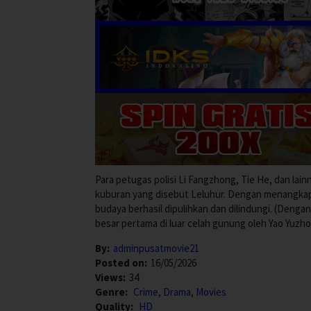
Para petugas polisi Li Fangzhong, Tie He, dan 
kuburan yang disebut Leluhur. Dengan menangkap
budaya berhasil dipulihkan dan dilindungi. (Den
besar pertama di luar celah gunung oleh Yao Yuz
By:
adminpusatmovie21
Posted on:
16/05/2026
Views:
34
Genre:
Crime
,
Drama
,
Movies
Quality:
HD