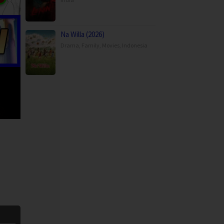
Na Willa (2026)
Drama
,
Family
,
Movies
,
Indonesia