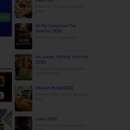
Adventure
,
Animation
,
Comedy
,
Japan
load
Elf Pig Conquered The
Demons (2026)
Adventure
,
Fantasy
,
Movies
,
Hai Jawani Toh Ishq Hona Hai
(2026)
Comedy
,
Movies
,
Romance
,
India
,
United Kingdom
Idhayam Murali (2026)
Comedy
,
Drama
,
Movies
,
Romance
,
India
Lenin (2026)
Action
,
Drama
,
Movies
,
Romance
,
India