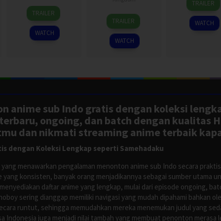
TRAILER
30
Jul
Bask
TRAILER
4
David
Jul
2026
TRAILER
WATCH
Jun
Dhawan
2026
WATCH
2026
WATCH
n anime sub Indo gratis dengan koleksi lengk
rbaru, ongoing, dan batch dengan kualitas H
tmu dan nikmati streaming anime terbaik kapa
is dengan Koleksi Lengkap seperti Samehadaku
tus yang menawarkan pengalaman menonton anime sub Indo secara prakti
 yang konsisten, banyak orang menjadikannya sebagai sumber utama unt
nyediakan daftar anime yang lengkap, mulai dari episode ongoing, batch
Anoboy sering dianggap memiliki navigasi yang mudah dipahami bahkan 
ecara runtut, sehingga memudahkan mereka menemukan judul yang sedan
asa Indonesia juga menjadi nilai tambah yang membuat penonton merasa l