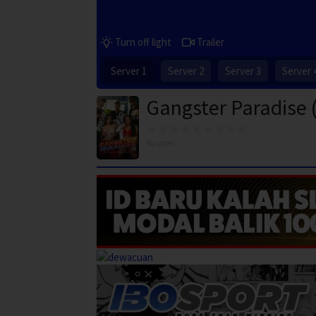
Turn off light
Trailer
Server 1
Server 2
Server 3
Server 
Gangster Paradise 
No votes