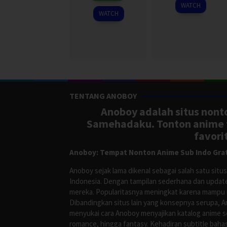
2025
WATCH
2026
WATCH
TENTANG ANOBOY
Anoboy adalah situs nonto
Samehadaku. Tonton anime te
favori
Anoboy: Tempat Nonton Anime Sub Indo Grat
Anoboy sejak lama dikenal sebagai salah satu si
Indonesia. Dengan tampilan sederhana dan update
mereka. Popularitasnya meningkat karena mampu me
Dibandingkan situs lain yang konsepnya serupa, 
menyukai cara Anoboy menyajikan katalog anime s
romance, hingga fantasy. Kehadiran subtitle bah