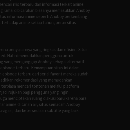
ari rilis terbaru dan informasi terkait anime.
ng ramai dibicarakan biasanya memasukkan Anoboy
situs informasi anime seperti Anoboy berkembang
 terhadap anime setiap tahun, peran situs
ena penyajiannya yang ringkas dan efisien. Situs
leted. Hal ini memudahkan pengguna untuk
ng yang menganggap Anoboy sebagai alternatif
episode terbaru. Kemampuan situs ini dalam
episode terbaru dari serial favorit mereka sudah
ghadirkan rekomendasi yang memudahkan
terbiasa mencari tontonan melalui platform
jadi rujukan bagi pengguna yang ingin
uga menciptakan ruang diskusi baru karena para
r anime di tanah air, situs semacam Anoboy
gasi, dan ketersediaan subtitle yang baik.