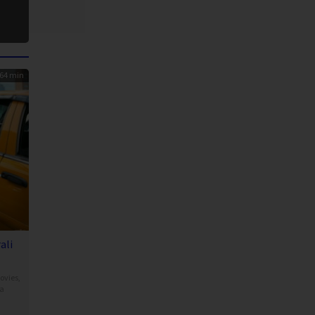
64 min
ali
ovies
,
ia
sh