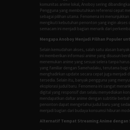
komunitas anime lokal, Anoboy sering dibandingka
Pengguna yang membutuhkan referensi cepat meng
sebagai pilihan utama. Fenomena ini menunjukkan
mengikuti kebutuhan penonton yang ingin akses ce
semacam ini menjadi bagian menarik dari perkemba
Mengapa Anoboy Menjadi Pilihan Populer un
Selain kemudahan akses, salah satu alasan banyak
ini memberikan informasi anime yang disusun berd
menemukan anime yang sesuai selera tanpa harus
yang familiar dengan Samehadaku, terutama bagi 
menghadirkan update secara cepat juga menjadi da
tersedia. Selain itu, banyak pengguna yang me
eksplorasi judul baru. Fenomena ini sangat mena
digital yang responsif dan selalu menyediakan ko
mendapatkan daftar anime dengan subtitle berbah
penonton dapat mengetahui judul baru yang sedan
menjadi bagian dari budaya konsumsi hiburan mod
Alternatif Tempat Streaming Anime dengan S