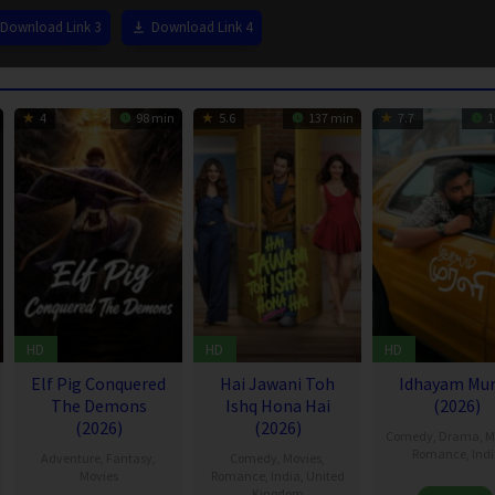
Download Link 3
Download Link 4
4
98 min
5.6
137 min
7.7
1
HD
HD
HD
Elf Pig Conquered
Hai Jawani Toh
Idhayam Mur
The Demons
Ishq Hona Hai
(2026)
(2026)
(2026)
Comedy
,
Drama
,
M
Romance
,
Ind
Adventure
,
Fantasy
,
Comedy
,
Movies
,
Movies
Romance
,
India
,
United
10
Aaka
Kingdom