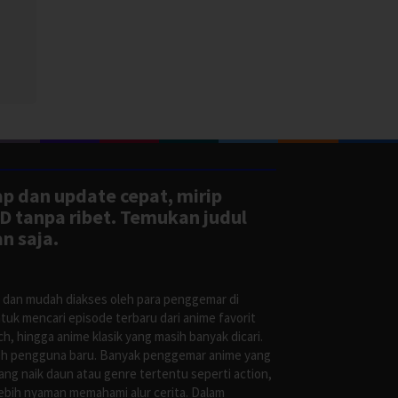
aran
ap dan update cepat, mirip
D tanpa ribet. Temukan judul
n saja.
s dan mudah diakses oleh para penggemar di
uk mencari episode terbaru dari anime favorit
, hingga anime klasik yang masih banyak dicari.
oleh pengguna baru. Banyak penggemar anime yang
g naik daun atau genre tertentu seperti action,
ebih nyaman memahami alur cerita. Dalam