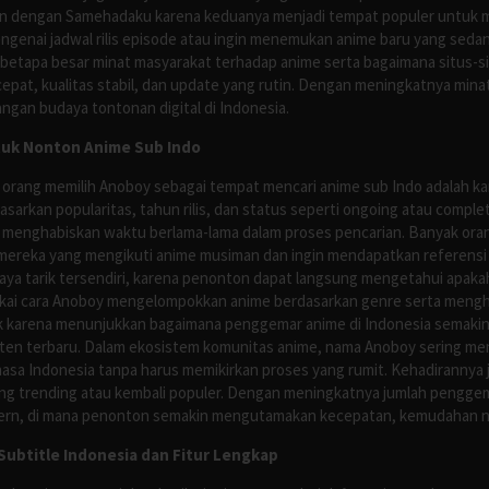
n dengan Samehadaku karena keduanya menjadi tempat populer untuk menc
enai jadwal rilis episode atau ingin menemukan anime baru yang seda
 betapa besar minat masyarakat terhadap anime serta bagaimana situs-
pat, kualitas stabil, dan update yang rutin. Dengan meningkatnya minat
ngan budaya tontonan digital di Indonesia.
tuk Nonton Anime Sub Indo
 orang memilih Anoboy sebagai tempat mencari anime sub Indo adalah kar
asarkan popularitas, tahun rilis, dan status seperti ongoing atau comp
 menghabiskan waktu berlama-lama dalam proses pencarian. Banyak ora
mereka yang mengikuti anime musiman dan ingin mendapatkan referensi 
ya tarik tersendiri, karena penonton dapat langsung mengetahui apakah 
nyukai cara Anoboy mengelompokkan anime berdasarkan genre serta men
rik karena menunjukkan bagaimana penggemar anime di Indonesia semakin 
nten terbaru. Dalam ekosistem komunitas anime, nama Anoboy sering men
asa Indonesia tanpa harus memikirkan proses yang rumit. Kehadirannya j
g trending atau kembali populer. Dengan meningkatnya jumlah penggema
ern, di mana penonton semakin mengutamakan kecepatan, kemudahan navi
ubtitle Indonesia dan Fitur Lengkap