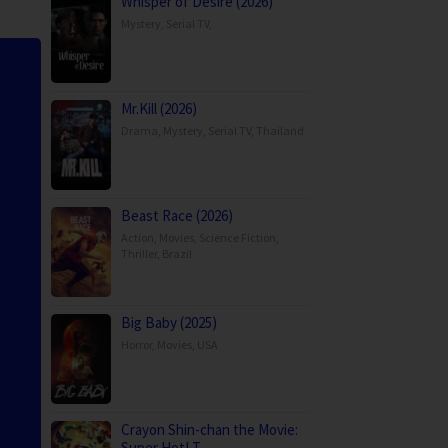
Whisper of Desire (2026)
Mystery
,
Serial TV
,
Mr.Kill (2026)
Drama
,
Mystery
,
Serial TV
,
Thailand
Beast Race (2026)
Action
,
Movies
,
Science Fiction
,
Thriller
,
Brazil
Big Baby (2025)
Horror
,
Movies
,
USA
Crayon Shin-chan the Movie:
Super Hot! T…