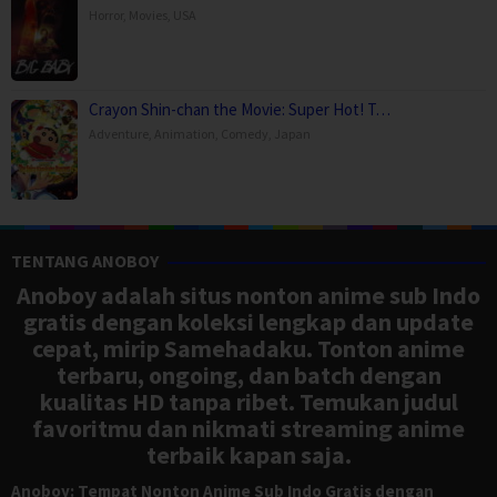
Horror
,
Movies
,
USA
Crayon Shin-chan the Movie: Super Hot! T…
Adventure
,
Animation
,
Comedy
,
Japan
TENTANG ANOBOY
Anoboy adalah situs nonton anime sub Indo
gratis dengan koleksi lengkap dan update
cepat, mirip Samehadaku. Tonton anime
terbaru, ongoing, dan batch dengan
kualitas HD tanpa ribet. Temukan judul
favoritmu dan nikmati streaming anime
terbaik kapan saja.
Anoboy: Tempat Nonton Anime Sub Indo Gratis dengan