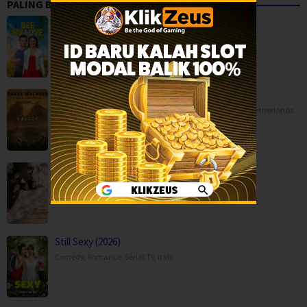
PALING BANYAK DITONTON
Bee My Love (2026)
Comedy
,
Movies
,
Romance
,
TV Movie
,
Canada
,
USA
Danse Macabre (2026)
Animation
,
Horror
,
Movies
,
Music
,
War
,
Belgium
,
France
,
Netherlands
Moda Kavida Vaatavarana (2026)
Drama
,
Movies
,
Romance
,
Science Fiction
,
Still Sexy (2026)
Comedy
,
Romance
,
Serial TV
,
Italy