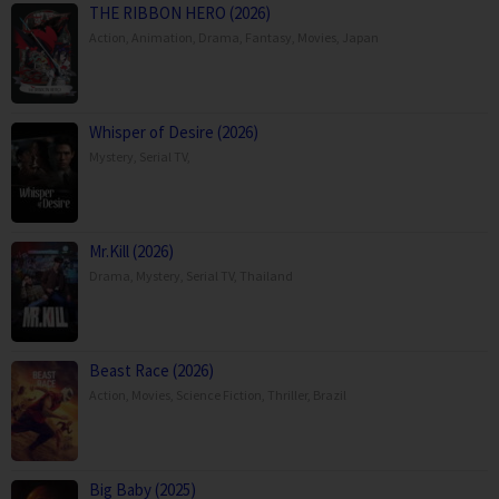
THE RIBBON HERO (2026)
Action
,
Animation
,
Drama
,
Fantasy
,
Movies
,
Japan
Whisper of Desire (2026)
Mystery
,
Serial TV
,
Mr.Kill (2026)
Drama
,
Mystery
,
Serial TV
,
Thailand
Beast Race (2026)
Action
,
Movies
,
Science Fiction
,
Thriller
,
Brazil
Big Baby (2025)