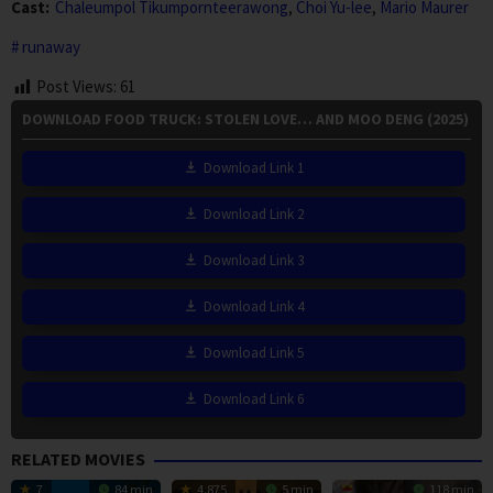
Cast:
Chaleumpol Tikumpornteerawong
,
Choi Yu-lee
,
Mario Maurer
runaway
Post Views:
61
DOWNLOAD FOOD TRUCK: STOLEN LOVE… AND MOO DENG (2025)
Download Link 1
Download Link 2
Download Link 3
Download Link 4
Download Link 5
Download Link 6
RELATED MOVIES
7
84 min
4.875
5 min
118 min