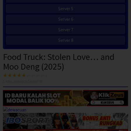
Server 5
Server 6
Server 7
Server 8
Food Truck: Stolen Love… and
Moo Deng (2025)
5
votes, average
5.0
out of 10