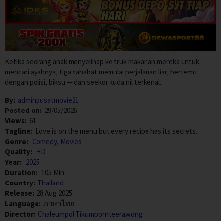
Ketika seorang anak menyelinap ke truk makanan mereka untuk
mencari ayahnya, tiga sahabat memulai perjalanan liar, bertemu
dengan polisi, biksu — dan seekor kuda nil terkenal.
By:
adminpusatmovie21
Posted on:
29/05/2026
Views:
61
Tagline:
Love is on the menu but every recipe has its secrets.
Genre:
Comedy
,
Movies
Quality:
HD
Year:
2025
Duration:
105 Min
Country:
Thailand
Release:
28 Aug 2025
Language:
ภาษาไทย
Director:
Chaleumpol Tikumpornteerawong