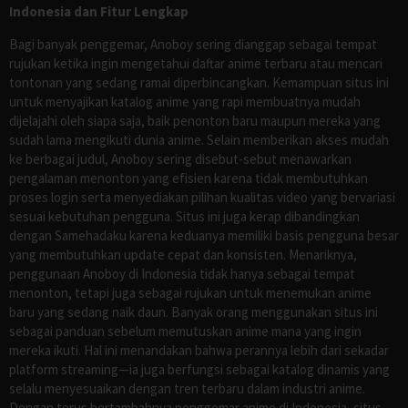
Indonesia dan Fitur Lengkap
Bagi banyak penggemar, Anoboy sering dianggap sebagai tempat
rujukan ketika ingin mengetahui daftar anime terbaru atau mencari
tontonan yang sedang ramai diperbincangkan. Kemampuan situs ini
untuk menyajikan katalog anime yang rapi membuatnya mudah
dijelajahi oleh siapa saja, baik penonton baru maupun mereka yang
sudah lama mengikuti dunia anime. Selain memberikan akses mudah
ke berbagai judul, Anoboy sering disebut-sebut menawarkan
pengalaman menonton yang efisien karena tidak membutuhkan
proses login serta menyediakan pilihan kualitas video yang bervariasi
sesuai kebutuhan pengguna. Situs ini juga kerap dibandingkan
dengan Samehadaku karena keduanya memiliki basis pengguna besar
yang membutuhkan update cepat dan konsisten. Menariknya,
penggunaan Anoboy di Indonesia tidak hanya sebagai tempat
menonton, tetapi juga sebagai rujukan untuk menemukan anime
baru yang sedang naik daun. Banyak orang menggunakan situs ini
sebagai panduan sebelum memutuskan anime mana yang ingin
mereka ikuti. Hal ini menandakan bahwa perannya lebih dari sekadar
platform streaming—ia juga berfungsi sebagai katalog dinamis yang
selalu menyesuaikan dengan tren terbaru dalam industri anime.
Dengan terus bertambahnya penggemar anime di Indonesia, situs