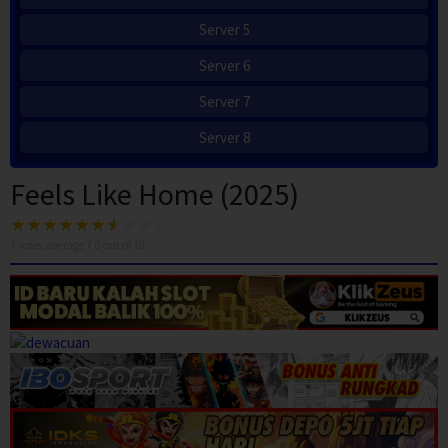
Server 5
Server 6
Server 7
Server 8
Feels Like Home (2025)
7
votes, average
7.0
out of 10