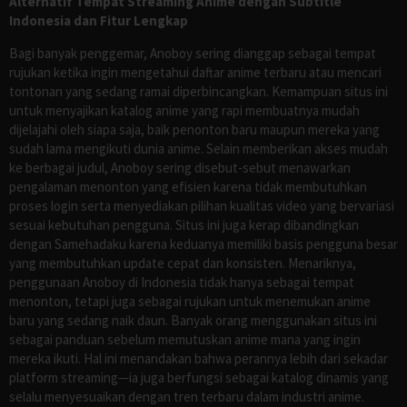
Alternatif Tempat Streaming Anime dengan Subtitle
Indonesia dan Fitur Lengkap
Bagi banyak penggemar, Anoboy sering dianggap sebagai tempat
rujukan ketika ingin mengetahui daftar anime terbaru atau mencari
tontonan yang sedang ramai diperbincangkan. Kemampuan situs ini
untuk menyajikan katalog anime yang rapi membuatnya mudah
dijelajahi oleh siapa saja, baik penonton baru maupun mereka yang
sudah lama mengikuti dunia anime. Selain memberikan akses mudah
ke berbagai judul, Anoboy sering disebut-sebut menawarkan
pengalaman menonton yang efisien karena tidak membutuhkan
proses login serta menyediakan pilihan kualitas video yang bervariasi
sesuai kebutuhan pengguna. Situs ini juga kerap dibandingkan
dengan Samehadaku karena keduanya memiliki basis pengguna besar
yang membutuhkan update cepat dan konsisten. Menariknya,
penggunaan Anoboy di Indonesia tidak hanya sebagai tempat
menonton, tetapi juga sebagai rujukan untuk menemukan anime
baru yang sedang naik daun. Banyak orang menggunakan situs ini
sebagai panduan sebelum memutuskan anime mana yang ingin
mereka ikuti. Hal ini menandakan bahwa perannya lebih dari sekadar
platform streaming—ia juga berfungsi sebagai katalog dinamis yang
selalu menyesuaikan dengan tren terbaru dalam industri anime.