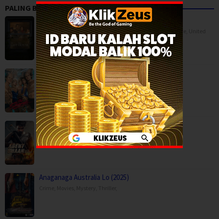
PALING BANYAK DITONTON
The Last House (2026)
BOX OFFICE
,
Horror
,
Movies
,
Science Fiction
,
Thriller
,
France
,
United
Kingdom
,
USA
The Shards (2026)
Drama
,
Mystery
,
Serial TV
,
USA
Agent Shaan: Elite Pursuit (2026)
Action
,
Movies
,
Anaganaga Australia Lo (2025)
Crime
,
Movies
,
Mystery
,
Thriller
,