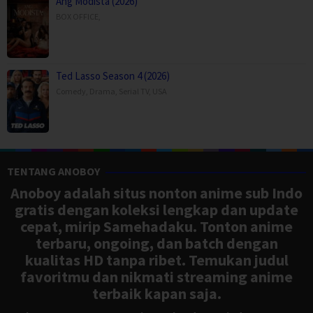
Ang Modista (2026)
BOX OFFICE
,
Ted Lasso Season 4 (2026)
Comedy
,
Drama
,
Serial TV
,
USA
TENTANG ANOBOY
Anoboy adalah situs nonton anime sub Indo
gratis dengan koleksi lengkap dan update
cepat, mirip Samehadaku. Tonton anime
terbaru, ongoing, dan batch dengan
kualitas HD tanpa ribet. Temukan judul
favoritmu dan nikmati streaming anime
terbaik kapan saja.