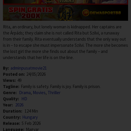
Rita, an ordinary, but lonely woman is kidnapped. Her captains are
the Árpáds; they claim she is not called Rita but Szilvi, a runaway
from their family. Rita eventually understands that the only way out
is in – to escape she must impersonate Szilvi. The more she becomes
the lost girl the more she finds out about the family – and
understands that her life is on the line.
By:
adminpusatmovie21
Posted on:
24/05/2026
Views:
49
Tagline:
Family is safety. Family is joy. Family is prison.
Genre:
Drama
,
Movies
,
Thriller
Quality:
HD
Year:
2026
Duration:
124 Min
Country:
Hungary
Release:
5 Feb 2026
Language:
Magyar