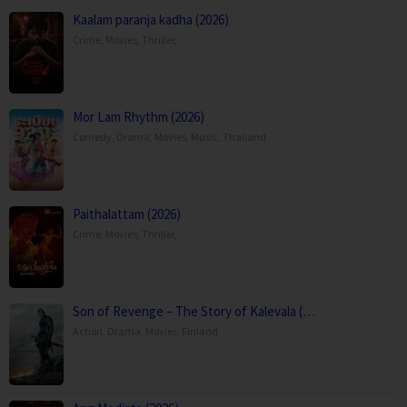
Kaalam paranja kadha (2026)
Crime
,
Movies
,
Thriller
,
Mor Lam Rhythm (2026)
Comedy
,
Drama
,
Movies
,
Music
,
Thailand
Paithalattam (2026)
Crime
,
Movies
,
Thriller
,
Son of Revenge – The Story of Kalevala (…
Action
,
Drama
,
Movies
,
Finland