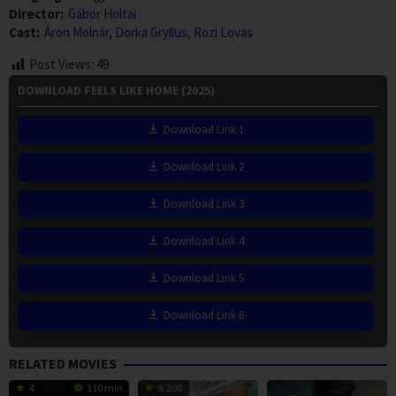
Director:
Gábor Holtai
Cast:
Áron Molnár
,
Dorka Gryllus
,
Rozi Lovas
Post Views:
49
DOWNLOAD FEELS LIKE HOME (2025)
Download Link 1
Download Link 2
Download Link 3
Download Link 4
Download Link 5
Download Link 6
RELATED MOVIES
4
110 min
8.208