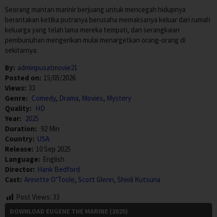
Seorang mantan marinir berjuang untuk mencegah hidupnya
berantakan ketika putranya berusaha memaksanya keluar dari rumah
keluarga yang telah lama mereka tempati, dan serangkaian
pembunuhan mengerikan mulai menargetkan orang-orang di
sekitarnya.
By:
adminpusatmovie21
Posted on:
15/05/2026
Views:
33
Genre:
Comedy
,
Drama
,
Movies
,
Mystery
Quality:
HD
Year:
2025
Duration:
92 Min
Country:
USA
Release:
10 Sep 2025
Language:
English
Director:
Hank Bedford
Cast:
Annette O’Toole
,
Scott Glenn
,
Shioli Kutsuna
Post Views:
33
DOWNLOAD EUGENE THE MARINE (2025)