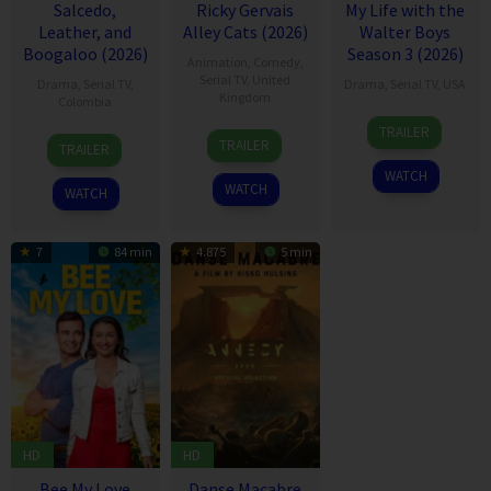
Salcedo,
Ricky Gervais
My Life with the
Leather, and
Alley Cats (2026)
Walter Boys
Boogaloo (2026)
Season 3 (2026)
Animation
,
Comedy
,
Serial TV
,
United
Drama
,
Serial TV
,
Drama
,
Serial TV
,
USA
Kingdom
Colombia
7
Melanie
TRAILER
7
Ricky
8
Dec
Halsall
TRAILER
TRAILER
Aug
Gervais
Jul
2023
WATCH
2026
2026
WATCH
WATCH
7
84 min
4.875
5 min
HD
HD
Bee My Love
Danse Macabre