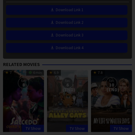
Download Link 1
Download Link 2
Download Link 3
Download Link 4
RELATED MOVIES
7
6 min
6.9
7.8
Eps:
Eps:
Eps:
8
6
10
(END)
(END)
TV Show
TV Show
TV Show