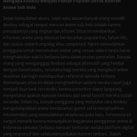
Mengapa Anoboy Menjadi Pilihan Populer untuk Nonton
Anime Sub Indo
Selain kemudahan akses, salah satu alasan banyak orang memilih
Anoboy sebagai tempat mencari anime sub Indo adalah karena
penyajiannya yang ringkas dan efisien. Situs ini memberikan
informasi anime yang disusun berdasarkan popularitas, tahun rilis,
dan status seperti ongoing atau completed. Hal ini memudahkan
pengguna untuk menemukan anime yang sesuai selera tanpa harus
menghabiskan waktu berlama-lama dalam proses pencarian. Banyak
orang yang menganggap Anoboy sebagai alternatif yang familiar
dengan Samehadaku, terutama bagi mereka yang mengikuti anime
musiman dan ingin mendapatkan referensi episode terbaru.
Kemampuan situs ini dalam menghadirkan update secara cepat juga
menjadi daya tarik tersendiri, karena penonton dapat langsung
mengetahui apakah episode terbaru dari serial favorit mereka sudah
tersedia. Selain itu, banyak pengguna yang menyukai cara Anoboy
mengelompokkan anime berdasarkan genre serta menghadirkan
rekomendasi yang memudahkan eksplorasi judul baru. Fenomena ini
sangat menarik karena menunjukkan bagaimana penggemar anime di
Indonesia semakin terbiasa mencari tontonan melalui platform digital
yang responsif dan selalu menyediakan konten terbaru. Dalam