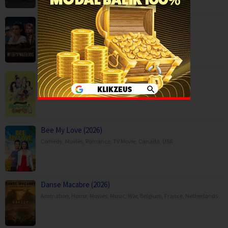
My Life with the Walter Boys Season 3 (2…
Drama
,
Serial TV
,
USA
Abra-ca-Empty (2026)
Reality
,
Serial TV
,
Korea
Bee My Love (2026)
Comedy
,
Movies
,
Romance
,
TV Movie
,
Canada
,
USA
Danse Macabre (2026)
Animation
,
Horror
,
Movies
,
Music
,
War
,
Belgium
,
France
,
Netherlands