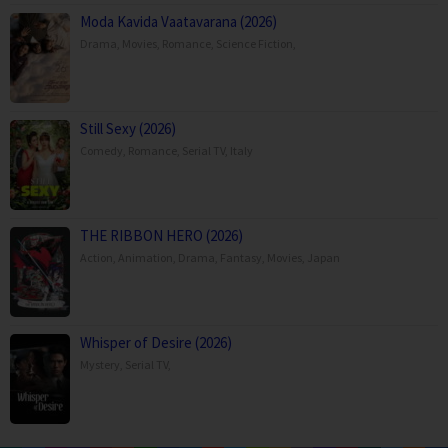
Moda Kavida Vaatavarana (2026)
Drama
,
Movies
,
Romance
,
Science Fiction
,
Still Sexy (2026)
Comedy
,
Romance
,
Serial TV
,
Italy
THE RIBBON HERO (2026)
Action
,
Animation
,
Drama
,
Fantasy
,
Movies
,
Japan
Whisper of Desire (2026)
Mystery
,
Serial TV
,