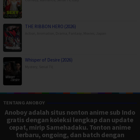
THE RIBBON HERO (2026)
Action
,
Animation
,
Drama
,
Fantasy
,
Movies
,
Japan
Whisper of Desire (2026)
Mystery
,
Serial TV
,
TENTANG ANOBOY
Anoboy adalah situs nonton anime sub Indo
gratis dengan koleksi lengkap dan update
cepat, mirip Samehadaku. Tonton anime
terbaru, ongoing, dan batch dengan