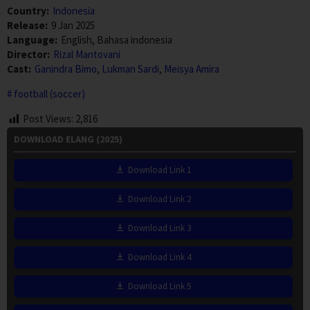
Country:
Indonesia
Release:
9 Jan 2025
Language:
English, Bahasa indonesia
Director:
Rizal Mantovani
Cast:
Ganindra Bimo
,
Lukman Sardi
,
Meisya Amira
football (soccer)
Post Views:
2,816
DOWNLOAD ELANG (2025)
Download Link 1
Download Link 2
Download Link 3
Download Link 4
Download Link 5