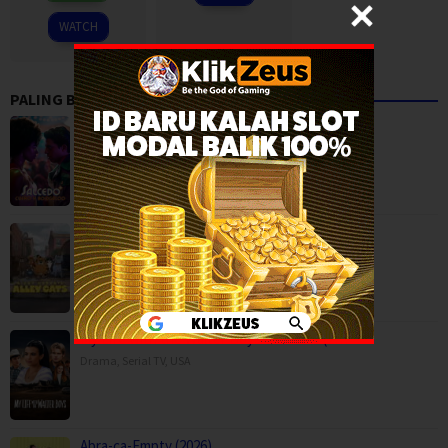
2026
WATCH
PALING BANYAK DITONTON
Salcedo, Leather, and Boogaloo (2026)
Drama
,
Serial TV
,
Ricky Gervais Alley Cats (2026)
Animation
,
Comedy
,
Serial TV
,
United Kingdom
My Life with the Walter Boys Season 3 (2…
Drama
,
Serial TV
,
USA
Abra-ca-Empty (2026)