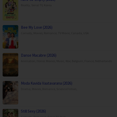
Reality
,
Serial TV
,
Korea
Bee My Love (2026)
Comedy
,
Movies
,
Romance
,
TV Movie
,
Canada
,
USA
Danse Macabre (2026)
Animation
,
Horror
,
Movies
,
Music
,
War
,
Belgium
,
France
,
Netherlands
Moda Kavida Vaatavarana (2026)
Drama
,
Movies
,
Romance
,
Science Fiction
,
Still Sexy (2026)
Comedy
,
Romance
,
Serial TV
,
Italy