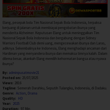
Elang, pesepak bola Tim Nasional Sepak Bola Indonesia, terpaksa
berjuang di jalanan untuk membiayai pengobatan ibunya yang
menderita Alzheimer. Keputusan Elang untuk meninggalkan Tim
Nasional Sepak Bola Indonesia dan bergabung dengan Sidney
Warriors Football Club demi uang, mengecewakan ibunya dan Laras,
adiknya. Sekembalinya ke Indonesia, Elang menghadapi ancaman dari
Hardiman yang menyandera ibunya dan memaksa timnya kalah. Dalam
dilema besar, akankah Elang memilih kehormatan bangsa atau nyawa
ibunya?
By:
adminpusatmovie21
Posted on:
25/07/2025
Views:
2816
Tagline:
Semerah Darahku, Seputih Tulangku, Indonesia, di Dadaku.
Genre:
Action
,
Drama
Quality:
HD
Year:
2025
Duration:
97 Min