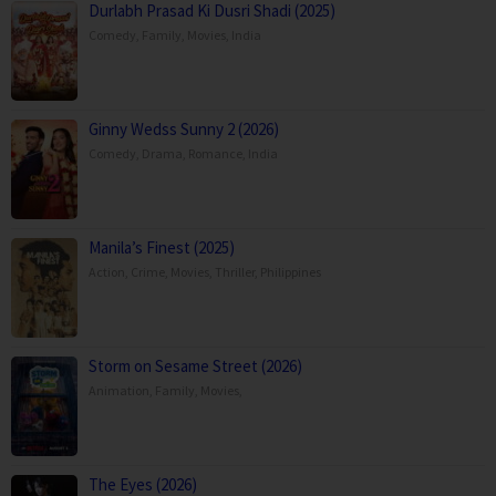
Durlabh Prasad Ki Dusri Shadi (2025)
Comedy
,
Family
,
Movies
,
India
Ginny Wedss Sunny 2 (2026)
Comedy
,
Drama
,
Romance
,
India
Manila’s Finest (2025)
Action
,
Crime
,
Movies
,
Thriller
,
Philippines
Storm on Sesame Street (2026)
Animation
,
Family
,
Movies
,
The Eyes (2026)