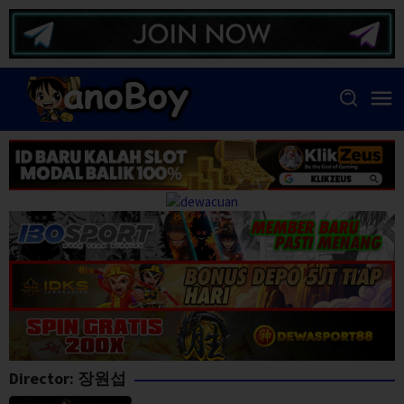
Skip
to
content
Director:
장원섭