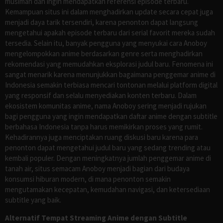
musiman dan ingin mendapatkan referensi episode terbaru.
Kemampuan situs ini dalam menghadirkan update secara cepat juga
menjadi daya tarik tersendiri, karena penonton dapat langsung
mengetahui apakah episode terbaru dari serial favorit mereka sudah
tersedia. Selain itu, banyak pengguna yang menyukai cara Anoboy
mengelompokkan anime berdasarkan genre serta menghadirkan
rekomendasi yang memudahkan eksplorasi judul baru. Fenomena ini
sangat menarik karena menunjukkan bagaimana penggemar anime di
Indonesia semakin terbiasa mencari tontonan melalui platform digital
yang responsif dan selalu menyediakan konten terbaru. Dalam
ekosistem komunitas anime, nama Anoboy sering menjadi rujukan
bagi pengguna yang ingin mendapatkan daftar anime dengan subtitle
berbahasa Indonesia tanpa harus memikirkan proses yang rumit.
Kehadirannya juga menciptakan ruang diskusi baru karena para
penonton dapat mengetahui judul baru yang sedang trending atau
kembali populer. Dengan meningkatnya jumlah penggemar anime di
tanah air, situs semacam Anoboy menjadi bagian dari budaya
konsumsi hiburan modern, di mana penonton semakin
mengutamakan kecepatan, kemudahan navigasi, dan ketersediaan
subtitle yang baik.
Alternatif Tempat Streaming Anime dengan Subtitle