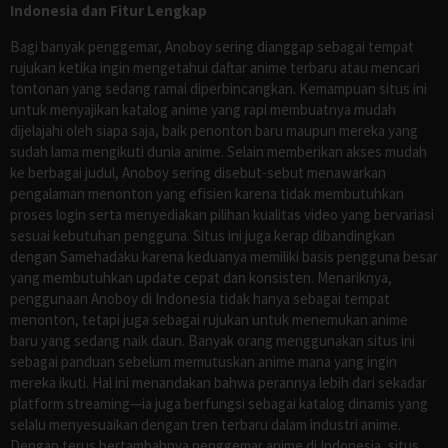
Indonesia dan Fitur Lengkap
Bagi banyak penggemar, Anoboy sering dianggap sebagai tempat
rujukan ketika ingin mengetahui daftar anime terbaru atau mencari
tontonan yang sedang ramai diperbincangkan. Kemampuan situs ini
untuk menyajikan katalog anime yang rapi membuatnya mudah
dijelajahi oleh siapa saja, baik penonton baru maupun mereka yang
sudah lama mengikuti dunia anime. Selain memberikan akses mudah
ke berbagai judul, Anoboy sering disebut-sebut menawarkan
pengalaman menonton yang efisien karena tidak membutuhkan
proses login serta menyediakan pilihan kualitas video yang bervariasi
sesuai kebutuhan pengguna. Situs ini juga kerap dibandingkan
dengan Samehadaku karena keduanya memiliki basis pengguna besar
yang membutuhkan update cepat dan konsisten. Menariknya,
penggunaan Anoboy di Indonesia tidak hanya sebagai tempat
menonton, tetapi juga sebagai rujukan untuk menemukan anime
baru yang sedang naik daun. Banyak orang menggunakan situs ini
sebagai panduan sebelum memutuskan anime mana yang ingin
mereka ikuti. Hal ini menandakan bahwa perannya lebih dari sekadar
platform streaming—ia juga berfungsi sebagai katalog dinamis yang
selalu menyesuaikan dengan tren terbaru dalam industri anime.
Dengan terus bertambahnya penggemar anime di Indonesia, situs