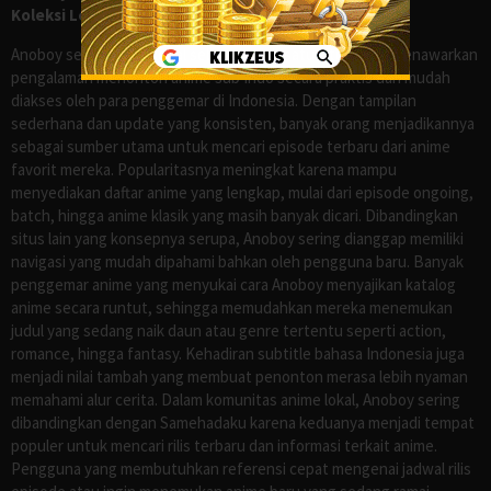
Koleksi Lengkap seperti Samehadaku
Anoboy sejak lama dikenal sebagai salah satu situs yang menawarkan
pengalaman menonton anime sub Indo secara praktis dan mudah
diakses oleh para penggemar di Indonesia. Dengan tampilan
sederhana dan update yang konsisten, banyak orang menjadikannya
sebagai sumber utama untuk mencari episode terbaru dari anime
favorit mereka. Popularitasnya meningkat karena mampu
menyediakan daftar anime yang lengkap, mulai dari episode ongoing,
batch, hingga anime klasik yang masih banyak dicari. Dibandingkan
situs lain yang konsepnya serupa, Anoboy sering dianggap memiliki
navigasi yang mudah dipahami bahkan oleh pengguna baru. Banyak
penggemar anime yang menyukai cara Anoboy menyajikan katalog
anime secara runtut, sehingga memudahkan mereka menemukan
judul yang sedang naik daun atau genre tertentu seperti action,
romance, hingga fantasy. Kehadiran subtitle bahasa Indonesia juga
menjadi nilai tambah yang membuat penonton merasa lebih nyaman
memahami alur cerita. Dalam komunitas anime lokal, Anoboy sering
dibandingkan dengan Samehadaku karena keduanya menjadi tempat
populer untuk mencari rilis terbaru dan informasi terkait anime.
Pengguna yang membutuhkan referensi cepat mengenai jadwal rilis