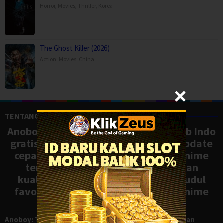
Horror
,
Movies
,
Thriller
,
Korea
The Ghost Killer (2026)
Action
,
Movies
,
China
TENTANG ANOBOY
Anoboy adalah situs nonton anime sub Indo
gratis dengan koleksi lengkap dan update
cepat, mirip Samehadaku. Tonton anime
terbaru, ongoing, dan batch dengan
kualitas HD tanpa ribet. Temukan judul
favoritmu dan nikmati streaming anime
terbaik kapan saja.
Anoboy: Tempat Nonton Anime Sub Indo Gratis dengan