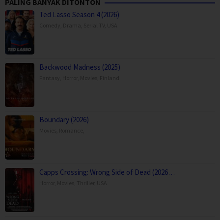
PALING BANYAK DITONTON
Ted Lasso Season 4 (2026)
Comedy
,
Drama
,
Serial TV
,
USA
Backwood Madness (2025)
Fantasy
,
Horror
,
Movies
,
Finland
Boundary (2026)
Movies
,
Romance
,
Capps Crossing: Wrong Side of Dead (2026…
Horror
,
Movies
,
Thriller
,
USA