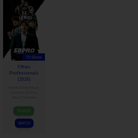
Eps:
12
(END)
TV Show
Fifties
Professionals
(2026)
Action & Adventure
,
Comedy
,
Drama
,
Serial TV
,
Korea
22
장
TRAILER
May
원
2026
섭
WATCH