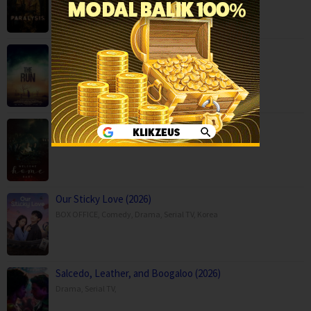
The Run (2025)
Action
,
Movies
,
Science Fiction
,
Thriller
,
Australia
Welcome Home Baby (2025)
Horror
,
Movies
,
Austria
,
Germany
Our Sticky Love (2026)
BOX OFFICE
,
Comedy
,
Drama
,
Serial TV
,
Korea
Salcedo, Leather, and Boogaloo (2026)
Drama
,
Serial TV
,