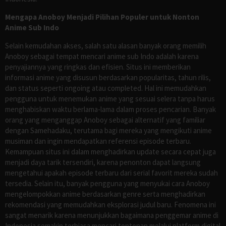
Mengapa Anoboy Menjadi Pilihan Populer untuk Nonton
Anime Sub Indo
Selain kemudahan akses, salah satu alasan banyak orang memilih
Anoboy sebagai tempat mencari anime sub Indo adalah karena
penyajiannya yang ringkas dan efisien. Situs ini memberikan
informasi anime yang disusun berdasarkan popularitas, tahun rilis,
dan status seperti ongoing atau completed. Hal ini memudahkan
pengguna untuk menemukan anime yang sesuai selera tanpa harus
menghabiskan waktu berlama-lama dalam proses pencarian. Banyak
orang yang menganggap Anoboy sebagai alternatif yang familiar
dengan Samehadaku, terutama bagi mereka yang mengikuti anime
musiman dan ingin mendapatkan referensi episode terbaru.
Kemampuan situs ini dalam menghadirkan update secara cepat juga
menjadi daya tarik tersendiri, karena penonton dapat langsung
mengetahui apakah episode terbaru dari serial favorit mereka sudah
tersedia. Selain itu, banyak pengguna yang menyukai cara Anoboy
mengelompokkan anime berdasarkan genre serta menghadirkan
rekomendasi yang memudahkan eksplorasi judul baru. Fenomena ini
sangat menarik karena menunjukkan bagaimana penggemar anime di
Indonesia semakin terbiasa mencari tontonan melalui platform digital