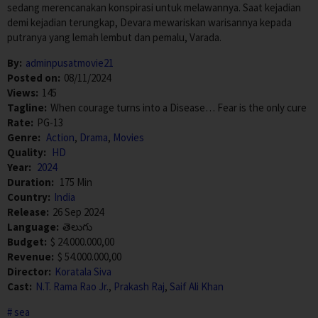
sedang merencanakan konspirasi untuk melawannya. Saat kejadian
demi kejadian terungkap, Devara mewariskan warisannya kepada
putranya yang lemah lembut dan pemalu, Varada.
By:
adminpusatmovie21
Posted on:
08/11/2024
Views:
145
Tagline:
When courage turns into a Disease… Fear is the only cure
Rate:
PG-13
Genre:
Action
,
Drama
,
Movies
Quality:
HD
Year:
2024
Duration:
175 Min
Country:
India
Release:
26 Sep 2024
Language:
తెలుగు
Budget:
$ 24.000.000,00
Revenue:
$ 54.000.000,00
Director:
Koratala Siva
Cast:
N.T. Rama Rao Jr.
,
Prakash Raj
,
Saif Ali Khan
sea