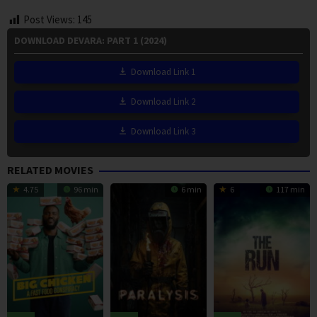
Post Views:
145
DOWNLOAD DEVARA: PART 1 (2024)
Download Link 1
Download Link 2
Download Link 3
RELATED MOVIES
4.75
96 min
6 min
6
117 min