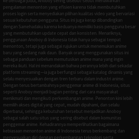
ke berbagai judul, Anoboy sering disebut-sebut menawarkan
pengalaman menonton yang efisien karena tidak membutuhkan
proses login serta menyediakan pilihan kualitas video yang bervariasi
sesuai kebutuhan pengguna. Situs ini juga kerap dibandingkan
dengan Samehadaku karena keduanya memiliki basis pengguna besar
yang membutuhkan update cepat dan konsisten. Menariknya,
penggunaan Anoboy di Indonesia tidak hanya sebagai tempat
menonton, tetapi juga sebagai rujukan untuk menemukan anime
baru yang sedang naik daun. Banyak orang menggunakan situs ini
sebagai panduan sebelum memutuskan anime mana yang ingin
mereka ikuti. Hal ini menandakan bahwa perannya lebih dari sekadar
platform streaming—ia juga berfungsi sebagai katalog dinamis yang
selalu menyesuaikan dengan tren terbaru dalam industri anime.
Dengan terus bertambahnya penggemar anime di Indonesia, situs
seperti Anoboy menjadi bagian penting dari cara masyarakat
menikmati dan mengikuti perkembangan anime. Penonton kini lebih
memilih akses digital yang cepat, mudah dipahami, dan selalu
diperbarui, sehingga kebutuhan tersebut menjadikan Anoboy
sebagai salah satu situs yang sering disebut dalam komunitas
penggemar anime. Kehadirannya memperlihatkan bagaimana
kebiasaan menonton anime di Indonesia terus berkembang dan
menyesuaikan diri dengan perkembangan teknologi serta