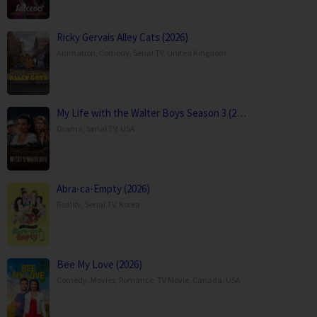
Ricky Gervais Alley Cats (2026)
Animation
,
Comedy
,
Serial TV
,
United Kingdom
My Life with the Walter Boys Season 3 (2…
Drama
,
Serial TV
,
USA
Abra-ca-Empty (2026)
Reality
,
Serial TV
,
Korea
Bee My Love (2026)
Comedy
,
Movies
,
Romance
,
TV Movie
,
Canada
,
USA