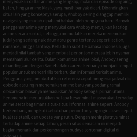
menyediakan daftar anime yang lengkap, mulai dari episode ongoing,
batch, hingga anime klasik yang masih banyak dicari. Dibandingkan
situs lain yang konsepnya serupa, Anoboy sering dianggap memiliki
navigasi yang mudah dipahami bahkan oleh pengguna baru. Banyak
penggemar anime yang menyukai cara Anoboy menyajikan katalog
anime secara runtut, sehingga memudahkan mereka menemukan
judul yang sedang naik daun atau genre tertentu seperti action,
romance, hingga fantasy. Kehadiran subtitle bahasa Indonesia juga
menjadi nilai tambah yang membuat penonton merasa lebih nyaman
memahami alur cerita. Dalam komunitas anime lokal, Anoboy sering
dibandingkan dengan Samehadaku karena keduanya menjadi tempat
populer untuk mencari rilis terbaru dan informasi terkait anime.
Pengguna yang membutuhkan referensi cepat mengenai jadwal rilis
episode atau ingin menemukan anime baru yang sedang ramai
dibicarakan biasanya memasukkan Anoboy sebagai pilihan utama.
Fenomena ini menunjukkan betapa besar minat masyarakat terhadap
anime serta bagaimana situs-situs informasi anime seperti Anoboy
berkembang mengikuti kebutuhan penonton yang ingin akses cepat,
kualitas stabil, dan update yang rutin. Dengan meningkatnya minat
terhadap anime setiap tahun, peran situs semacam ini menjadi
bagian menarik dari perkembangan budaya tontonan digital di
Indonesia.