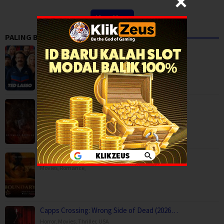
View More
PALING BANYAK DITONTON
Ted Lasso Season 4 (2026)
Comedy
,
Drama
,
Serial TV
,
USA
Backwood Madness (2025)
Fantasy
,
Horror
,
Movies
,
Finland
Boundary (2026)
Movies
,
Romance
,
Capps Crossing: Wrong Side of Dead (2026…
Horror
,
Movies
,
Thriller
,
USA