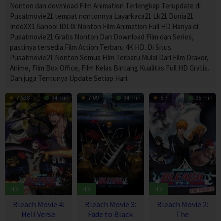
Nonton dan download Film Animation Terlengkap Terupdate di
Pusatmovie21 tempat nontonnya Layarkaca21 Lk21 Dunia21
IndoXX1 Ganool IDLIX Nonton Film Animation Full HD Hanya di
Pusatmovie21 Gratis Nonton Dan Download Film dan Series,
pastinya tersedia Film Action Terbaru 4K HD. Di Situs
Pusatmovie21 Nonton Semua Film Terbaru Mulai Dari Film Drakor,
Anime, Film Box Office, Film Kelas Bintang Kualitas Full HD Gratis.
Dan juga Tentunya Update Setiap Hari.
7.538
94 min
7.09
94 min
6.7
95 min
HD
HD
HD
Bleach Movie 4:
Bleach Movie 3:
Bleach Movie 2:
Hell Verse
Fade to Black
The