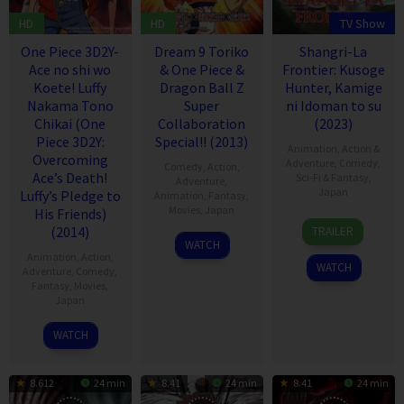
HD
HD
TV Show
One Piece 3D2Y-
Dream 9 Toriko
Shangri-La
Ace no shi wo
& One Piece &
Frontier: Kusoge
Koete! Luffy
Dragon Ball Z
Hunter, Kamige
Nakama Tono
Super
ni Idoman to su
Chikai (One
Collaboration
(2023)
Piece 3D2Y:
Special!! (2013)
Animation
,
Action &
Overcoming
Adventure
,
Comedy
,
Comedy
,
Action
,
Ace’s Death!
Sci-Fi & Fantasy
,
Adventure
,
Japan
Luffy’s Pledge to
Animation
,
Fantasy
,
Movies
,
Japan
His Friends)
1
Katarina
(2014)
TRAILER
7
Mitsuo
Oct
WATCH
Animation
,
Action
,
Apr
Hashimoto
2023
WATCH
Adventure
,
Comedy
,
2013
Fantasy
,
Movies
,
Japan
31
Naoyuki
WATCH
Dec
Ito
2014
8.612
24 min
8.41
24 min
8.41
24 min