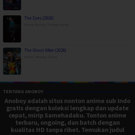
The Eyes (2026)
Horror
,
Movies
,
Thriller
,
Korea
The Ghost Killer (2026)
Action
,
Movies
,
China
TENTANG ANOBOY
Anoboy adalah situs nonton anime sub Indo
gratis dengan koleksi lengkap dan update
cepat, mirip Samehadaku. Tonton anime
terbaru, ongoing, dan batch dengan
kualitas HD tanpa ribet. Temukan judul