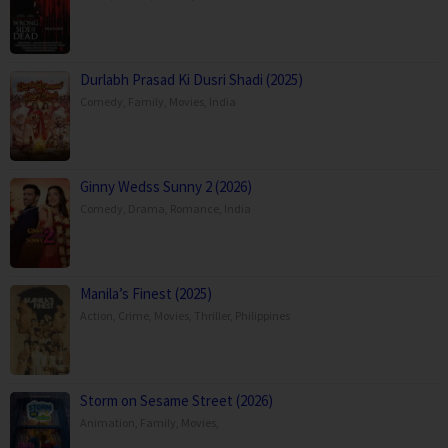
Durlabh Prasad Ki Dusri Shadi (2025)
Comedy
,
Family
,
Movies
,
India
Ginny Wedss Sunny 2 (2026)
Comedy
,
Drama
,
Romance
,
India
Manila’s Finest (2025)
Action
,
Crime
,
Movies
,
Thriller
,
Philippines
Storm on Sesame Street (2026)
Animation
,
Family
,
Movies
,