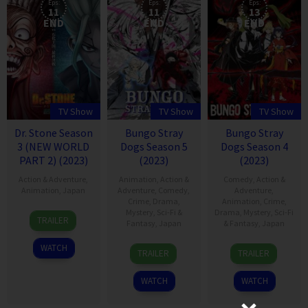
Eps:
Eps:
Eps:
11
11
13
END
END
END
TV Show
TV Show
TV Show
Dr. Stone Season
Bungo Stray
Bungo Stray
3 (NEW WORLD
Dogs Season 5
Dogs Season 4
PART 2) (2023)
(2023)
(2023)
Action & Adventure
,
Animation
,
Action &
Comedy
,
Action &
Animation
,
Japan
Adventure
,
Comedy
,
Adventure
,
Crime
,
Drama
,
Animation
,
Crime
,
12
Mystery
,
Sci-Fi &
Drama
,
Mystery
,
Sci-Fi
TRAILER
Fantasy
,
Japan
& Fantasy
,
Japan
Oct
2023
12
4
WATCH
TRAILER
TRAILER
Jul
Jan
2023
2023
WATCH
WATCH