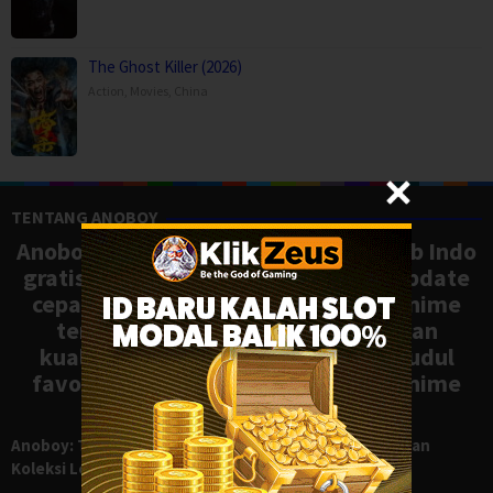
The Ghost Killer (2026)
Action
,
Movies
,
China
TENTANG ANOBOY
Anoboy adalah situs nonton anime sub Indo
gratis dengan koleksi lengkap dan update
cepat, mirip Samehadaku. Tonton anime
terbaru, ongoing, dan batch dengan
kualitas HD tanpa ribet. Temukan judul
favoritmu dan nikmati streaming anime
terbaik kapan saja.
Anoboy: Tempat Nonton Anime Sub Indo Gratis dengan
Koleksi Lengkap seperti Samehadaku