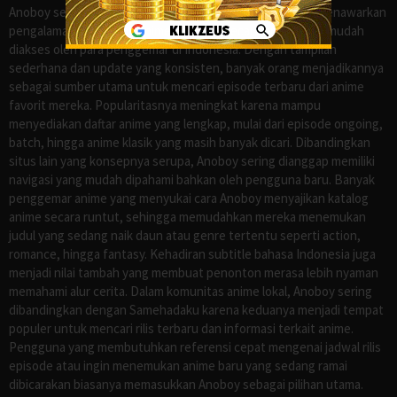
Anoboy sejak lama dikenal sebagai salah satu situs yang menawarkan
pengalaman menonton anime sub Indo secara praktis dan mudah
diakses oleh para penggemar di Indonesia. Dengan tampilan
sederhana dan update yang konsisten, banyak orang menjadikannya
sebagai sumber utama untuk mencari episode terbaru dari anime
favorit mereka. Popularitasnya meningkat karena mampu
menyediakan daftar anime yang lengkap, mulai dari episode ongoing,
batch, hingga anime klasik yang masih banyak dicari. Dibandingkan
situs lain yang konsepnya serupa, Anoboy sering dianggap memiliki
navigasi yang mudah dipahami bahkan oleh pengguna baru. Banyak
penggemar anime yang menyukai cara Anoboy menyajikan katalog
anime secara runtut, sehingga memudahkan mereka menemukan
judul yang sedang naik daun atau genre tertentu seperti action,
romance, hingga fantasy. Kehadiran subtitle bahasa Indonesia juga
menjadi nilai tambah yang membuat penonton merasa lebih nyaman
memahami alur cerita. Dalam komunitas anime lokal, Anoboy sering
dibandingkan dengan Samehadaku karena keduanya menjadi tempat
populer untuk mencari rilis terbaru dan informasi terkait anime.
Pengguna yang membutuhkan referensi cepat mengenai jadwal rilis
episode atau ingin menemukan anime baru yang sedang ramai
dibicarakan biasanya memasukkan Anoboy sebagai pilihan utama.