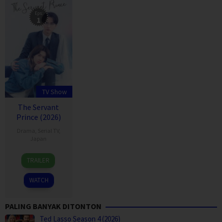
Eps:
1
TV Show
The Servant
Prince (2026)
Drama
,
Serial TV
,
Japan
3
TRAILER
Jul
2026
WATCH
PALING BANYAK DITONTON
Ted Lasso Season 4 (2026)