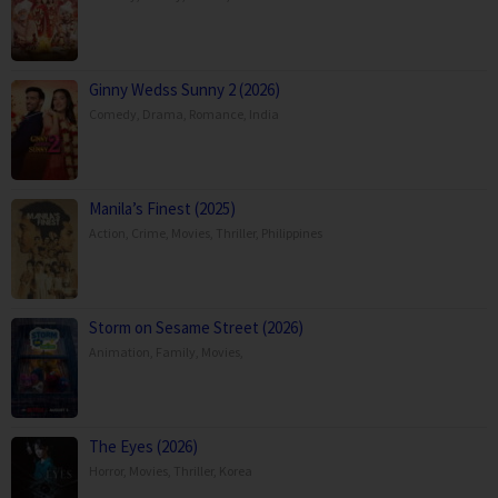
Ginny Wedss Sunny 2 (2026)
Comedy
,
Drama
,
Romance
,
India
Manila’s Finest (2025)
Action
,
Crime
,
Movies
,
Thriller
,
Philippines
Storm on Sesame Street (2026)
Animation
,
Family
,
Movies
,
The Eyes (2026)
Horror
,
Movies
,
Thriller
,
Korea