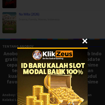
Na Willa (2026)
Drama
,
Family
,
Movies
,
Indonesia
TENTANG ANOBOY
Anoboy adalah situs nonton anime sub Indo
gratis dengan koleksi lengkap dan update
cepat, mirip Samehadaku. Tonton anime
terbaru, ongoing, dan batch dengan
kualitas HD tanpa ribet. Temukan judul
favoritmu dan nikmati streaming anime
terbaik kapan saja.
Anoboy: Tempat Nonton Anime Sub Indo Gratis dengan
Koleksi Lengkap seperti Samehadaku