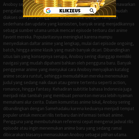
Anoboy sejak lama dikenal sebagai salah satu situs yang menawarkan
pengalaman menonton anime sub Indo secara praktis dan mudah
diakses oleh para penggemar di Indonesia. Dengan tampilan
sederhana dan update yang konsisten, banyak orang menjadikannya
sebagai sumber utama untuk mencari episode terbaru dari anime
favorit mereka. Popularitasnya meningkat karena mampu
menyediakan daftar anime yang lengkap, mulai dari episode ongoing,
batch, hingga anime klasik yang masih banyak dicari. Dibandingkan
situs lain yang konsepnya serupa, Anoboy sering dianggap memiliki
navigasi yang mudah dipahami bahkan oleh pengguna baru. Banyak
penggemar anime yang menyukai cara Anoboy menyajikan katalog
anime secara runtut, sehingga memudahkan mereka menemukan
judul yang sedang naik daun atau genre tertentu seperti action,
romance, hingga fantasy. Kehadiran subtitle bahasa Indonesia juga
menjadi nilai tambah yang membuat penonton merasa lebih nyaman
memahami alur cerita. Dalam komunitas anime lokal, Anoboy sering
dibandingkan dengan Samehadaku karena keduanya menjadi tempat
populer untuk mencari rilis terbaru dan informasi terkait anime.
Pengguna yang membutuhkan referensi cepat mengenai jadwal rilis
episode atau ingin menemukan anime baru yang sedang ramai
dibicarakan biasanya memasukkan Anoboy sebagai pilihan utama.