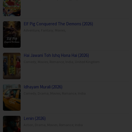
Elf Pig Conquered The Demons (2026)
Adventure
,
Fantasy
,
Movies
,
Hai Jawani Toh Ishq Hona Hai (2026)
Comedy
,
Movies
,
Romance
,
India
,
United Kingdom
Idhayam Murali (2026)
Comedy
,
Drama
,
Movies
,
Romance
,
India
Lenin (2026)
Action
,
Drama
,
Movies
,
Romance
,
India