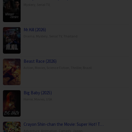
Mystery
,
Serial TV
,
Mr.Kill (2026)
Drama
,
Mystery
,
Serial TV
,
Thailand
Beast Race (2026)
Action
,
Movies
,
Science Fiction
,
Thriller
,
Brazil
Big Baby (2025)
Horror
,
Movies
,
USA
Crayon Shin-chan the Movie: Super Hot! T…
Adventure
,
Animation
,
Comedy
,
Japan