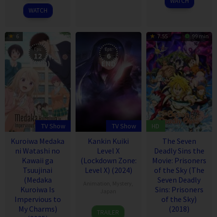
WATCH
2020
WATCH
6
7.55
99 min
Eps:
Eps:
12
6
(END)
END
TV Show
TV Show
HD
Kuroiwa Medaka
Kankin Kuiki
The Seven
ni Watashi no
Level X
Deadly Sins the
Kawaii ga
(Lockdown Zone:
Movie: Prisoners
Tsuujinai
Level X) (2024)
of the Sky (The
(Medaka
Seven Deadly
Animation
,
Mystery
,
Kuroiwa Is
Sins: Prisoners
Japan
Impervious to
of the Sky)
7
My Charms)
(2018)
TRAILER