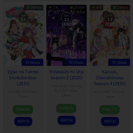
24 min
7.6
23 min
8.4
25 min
Eps:
Eps:
Eps:
13
12
12
(END)
(END)
(END)
TV Show
TV Show
TV Show
Egao no Taenai
Yofukashi no Uta
Kanojo,
Shokuba desu
Season 2 (2025)
Okarishimasu
(2025)
Season 4 (2025)
Animation
,
Comedy
,
Sci-Fi & Fantasy
,
Comedy
,
Animation
,
Animation
,
Comedy
,
Japan
Japan
Japan
8
6
11
TRAILER
TRAILER
TRAILER
Jul
Oct
Jul
2022
2025
2020
WATCH
WATCH
WATCH