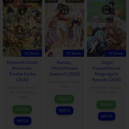
Eps:
Eps:
Eps:
5
12
13
(END)
(END)
TV Show
TV Show
TV Show
Nijusseiki Denki
Kanojo,
Jingai
Mokuroku:
Okarishimasu
Kyoushitsu no
Eureka Evrika
Season 5 (2026)
Ningengirai
(2026)
Kyoushi (2026)
Animation
,
Comedy
,
Japan
Animation
,
Drama
,
Animation
,
Comedy
,
Sci-Fi & Fantasy
,
Drama
,
Japan
11
Japan
TRAILER
11
Jul
TRAILER
5
Jan
2020
TRAILER
WATCH
Jul
2026
WATCH
2026
WATCH