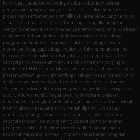
ke berbagai judul, Anoboy sering disebut-sebut menawarkan
pengalaman menonton yang efisien karena tidak membutuhkan
proses login serta menyediakan pilihan kualitas video yang bervariasi
sesuai kebutuhan pengguna. Situs ini juga kerap dibandingkan
dengan Samehadaku karena keduanya memiliki basis pengguna besar
yang membutuhkan update cepat dan konsisten. Menariknya,
penggunaan Anoboy di Indonesia tidak hanya sebagai tempat
menonton, tetapi juga sebagai rujukan untuk menemukan anime
baru yang sedang naik daun. Banyak orang menggunakan situs ini
sebagai panduan sebelum memutuskan anime mana yang ingin
mereka ikuti. Hal ini menandakan bahwa perannya lebih dari sekadar
platform streaming—ia juga berfungsi sebagai katalog dinamis yang
selalu menyesuaikan dengan tren terbaru dalam industri anime.
Dengan terus bertambahnya penggemar anime di Indonesia, situs
seperti Anoboy menjadi bagian penting dari cara masyarakat
menikmati dan mengikuti perkembangan anime. Penonton kini lebih
memilih akses digital yang cepat, mudah dipahami, dan selalu
diperbarui, sehingga kebutuhan tersebut menjadikan Anoboy
sebagai salah satu situs yang sering disebut dalam komunitas
penggemar anime. Kehadirannya memperlihatkan bagaimana
kebiasaan menonton anime di Indonesia terus berkembang dan