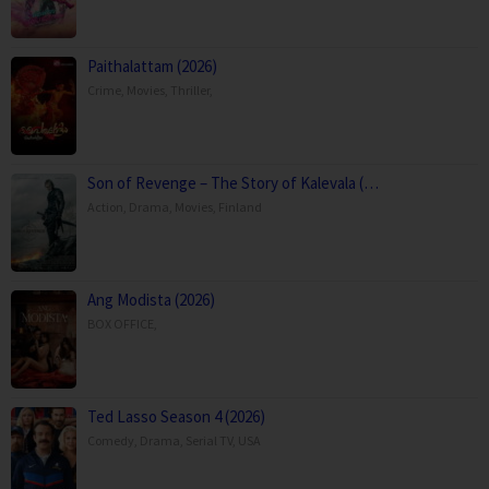
Paithalattam (2026)
Crime
,
Movies
,
Thriller
,
Son of Revenge – The Story of Kalevala (…
Action
,
Drama
,
Movies
,
Finland
Ang Modista (2026)
BOX OFFICE
,
Ted Lasso Season 4 (2026)
Comedy
,
Drama
,
Serial TV
,
USA