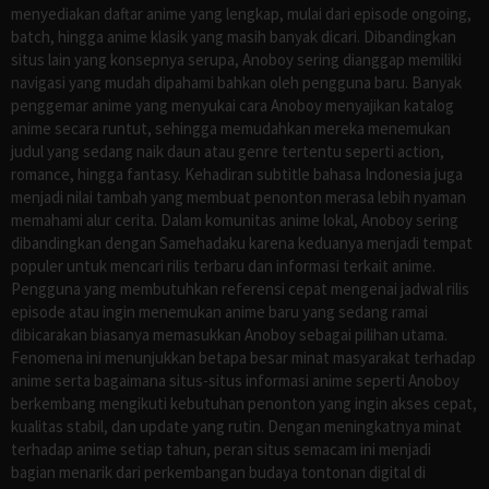
menyediakan daftar anime yang lengkap, mulai dari episode ongoing,
batch, hingga anime klasik yang masih banyak dicari. Dibandingkan
situs lain yang konsepnya serupa, Anoboy sering dianggap memiliki
navigasi yang mudah dipahami bahkan oleh pengguna baru. Banyak
penggemar anime yang menyukai cara Anoboy menyajikan katalog
anime secara runtut, sehingga memudahkan mereka menemukan
judul yang sedang naik daun atau genre tertentu seperti action,
romance, hingga fantasy. Kehadiran subtitle bahasa Indonesia juga
menjadi nilai tambah yang membuat penonton merasa lebih nyaman
memahami alur cerita. Dalam komunitas anime lokal, Anoboy sering
dibandingkan dengan Samehadaku karena keduanya menjadi tempat
populer untuk mencari rilis terbaru dan informasi terkait anime.
Pengguna yang membutuhkan referensi cepat mengenai jadwal rilis
episode atau ingin menemukan anime baru yang sedang ramai
dibicarakan biasanya memasukkan Anoboy sebagai pilihan utama.
Fenomena ini menunjukkan betapa besar minat masyarakat terhadap
anime serta bagaimana situs-situs informasi anime seperti Anoboy
berkembang mengikuti kebutuhan penonton yang ingin akses cepat,
kualitas stabil, dan update yang rutin. Dengan meningkatnya minat
terhadap anime setiap tahun, peran situs semacam ini menjadi
bagian menarik dari perkembangan budaya tontonan digital di