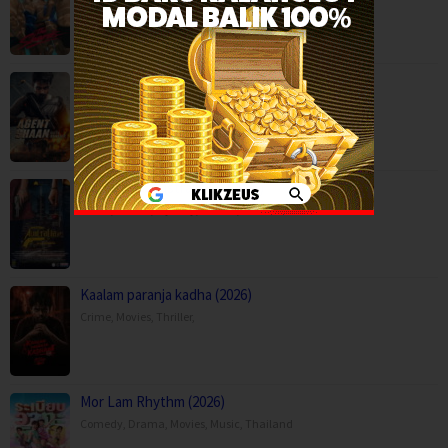
Agent Shaan: Elite Pursuit (2026)
Action
,
Movies
,
Anaganaga Australia Lo (2025)
Crime
,
Movies
,
Mystery
,
Thriller
,
Kaalam paranja kadha (2026)
Crime
,
Movies
,
Thriller
,
Mor Lam Rhythm (2026)
Comedy
,
Drama
,
Movies
,
Music
,
Thailand