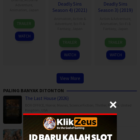
Deadly Sins
Deadly Sins
Adventure
,
Season 4) (2021)
Season 3) (2019)
Animation
,
Japan
Animation
,
Action &
Action & Adventure
,
7
TRAILER
Adventure
,
Sci-Fi &
Animation
,
Sci-Fi &
Jul
Fantasy
,
Japan
Fantasy
,
Japan
2014
WATCH
13
9
TRAILER
TRAILER
Jan
Oct
2021
2019
WATCH
WATCH
View More
PALING BANYAK DITONTON
The Last House (2026)
BOX OFFICE
,
Horror
,
Movies
,
Science Fiction
,
Thriller
,
France
,
United
Kingdom
,
USA
The Shards (2026)
Drama
,
Mystery
,
Serial TV
,
USA