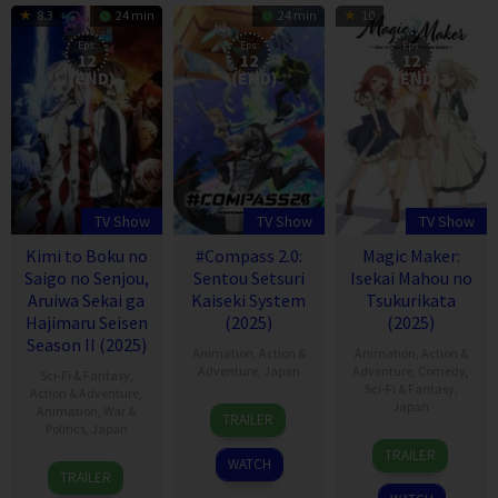
8.3
24 min
24 min
10
Eps:
Eps:
Eps:
12
12
12
(END)
(END)
(END)
TV Show
TV Show
TV Show
Kimi to Boku no
#Compass 2.0:
Magic Maker:
Saigo no Senjou,
Sentou Setsuri
Isekai Mahou no
Aruiwa Sekai ga
Kaiseki System
Tsukurikata
Hajimaru Seisen
(2025)
(2025)
Season II (2025)
Animation
,
Action &
Animation
,
Action &
Adventure
,
Japan
Adventure
,
Comedy
,
Sci-Fi & Fantasy
,
Sci-Fi & Fantasy
,
Action & Adventure
,
8
Japan
Animation
,
War &
TRAILER
Politics
,
Japan
Apr
9
2025
TRAILER
WATCH
4
Jan
TRAILER
Oct
2025