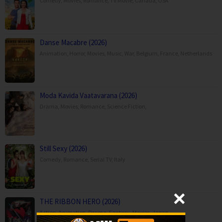
Comedy
,
Movies
,
Romance
,
TV Movie
,
Canada
,
USA
Danse Macabre (2026)
Animation
,
Horror
,
Movies
,
Music
,
War
,
Belgium
,
France
,
Netherlands
Moda Kavida Vaatavarana (2026)
Drama
,
Movies
,
Romance
,
Science Fiction
,
Still Sexy (2026)
Comedy
,
Romance
,
Serial TV
,
Italy
THE RIBBON HERO (2026)
Action
,
Animation
,
Drama
,
Fantasy
,
Movies
,
Japan