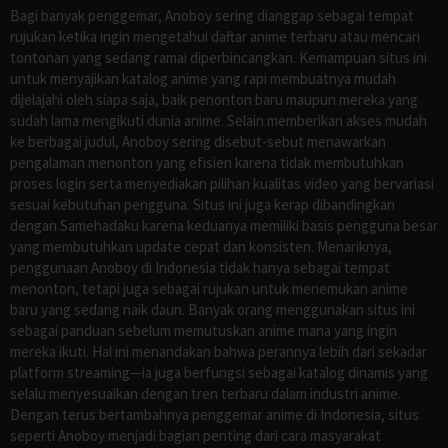
Bagi banyak penggemar, Anoboy sering dianggap sebagai tempat
rujukan ketika ingin mengetahui daftar anime terbaru atau mencari
tontonan yang sedang ramai diperbincangkan. Kemampuan situs ini
untuk menyajikan katalog anime yang rapi membuatnya mudah
dijelajahi oleh siapa saja, baik penonton baru maupun mereka yang
sudah lama mengikuti dunia anime. Selain memberikan akses mudah
ke berbagai judul, Anoboy sering disebut-sebut menawarkan
pengalaman menonton yang efisien karena tidak membutuhkan
proses login serta menyediakan pilihan kualitas video yang bervariasi
sesuai kebutuhan pengguna. Situs ini juga kerap dibandingkan
dengan Samehadaku karena keduanya memiliki basis pengguna besar
yang membutuhkan update cepat dan konsisten. Menariknya,
penggunaan Anoboy di Indonesia tidak hanya sebagai tempat
menonton, tetapi juga sebagai rujukan untuk menemukan anime
baru yang sedang naik daun. Banyak orang menggunakan situs ini
sebagai panduan sebelum memutuskan anime mana yang ingin
mereka ikuti. Hal ini menandakan bahwa perannya lebih dari sekadar
platform streaming—ia juga berfungsi sebagai katalog dinamis yang
selalu menyesuaikan dengan tren terbaru dalam industri anime.
Dengan terus bertambahnya penggemar anime di Indonesia, situs
seperti Anoboy menjadi bagian penting dari cara masyarakat