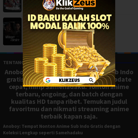
Whisper of Desire (2026)
Mystery
,
Serial TV
,
TENTANG ANOBOY
Anoboy adalah situs nonton anime sub Indo
gratis dengan koleksi lengkap dan update
cepat, mirip Samehadaku. Tonton anime
terbaru, ongoing, dan batch dengan
kualitas HD tanpa ribet. Temukan judul
favoritmu dan nikmati streaming anime
terbaik kapan saja.
Anoboy: Tempat Nonton Anime Sub Indo Gratis dengan
Koleksi Lengkap seperti Samehadaku