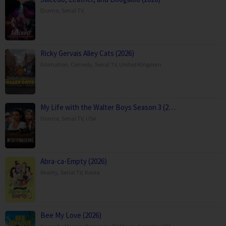
Drama
,
Serial TV
,
Ricky Gervais Alley Cats (2026)
Animation
,
Comedy
,
Serial TV
,
United Kingdom
My Life with the Walter Boys Season 3 (2…
Drama
,
Serial TV
,
USA
Abra-ca-Empty (2026)
Reality
,
Serial TV
,
Korea
Bee My Love (2026)