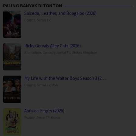
PALING BANYAK DITONTON
Salcedo, Leather, and Boogaloo (2026)
Drama
,
Serial TV
,
Ricky Gervais Alley Cats (2026)
Animation
,
Comedy
,
Serial TV
,
United Kingdom
My Life with the Walter Boys Season 3 (2…
Drama
,
Serial TV
,
USA
Abra-ca-Empty (2026)
Reality
,
Serial TV
,
Korea