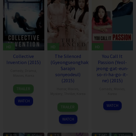
HD
HD
HD
Collective
The Silenced
You Call It
Invention (2015)
(Gyeongseonghakyoo:
Passion (Yeol-
Sarajin
jeong-gat-eun-
Comedy
,
Drama
,
sonyeodeul)
so-ri-ha-go-it-
Movies
,
Korea
(2015)
ne) (2015)
14
Kwon
TRAILER
Horror
,
Movies
,
Comedy
,
Movies
,
Sep
O-
Mystery
,
Thriller
,
Korea
Korea
2015
kwang
WATCH
18
Lee
25
Jeong
WATCH
TRAILER
Jun
Hae-
Nov
Gi-
2015
young
2015
hoon
WATCH
8.09
60 min
7.5
7.647
130 min