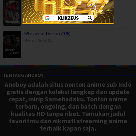
THE RIBBON HERO (2026)
Action
,
Animation
,
Drama
,
Fantasy
,
Movies
,
Japan
Whisper of Desire (2026)
Mystery
,
Serial TV
,
TENTANG ANOBOY
Anoboy adalah situs nonton anime sub Indo
gratis dengan koleksi lengkap dan update
cepat, mirip Samehadaku. Tonton anime
terbaru, ongoing, dan batch dengan
kualitas HD tanpa ribet. Temukan judul
favoritmu dan nikmati streaming anime
terbaik kapan saja.