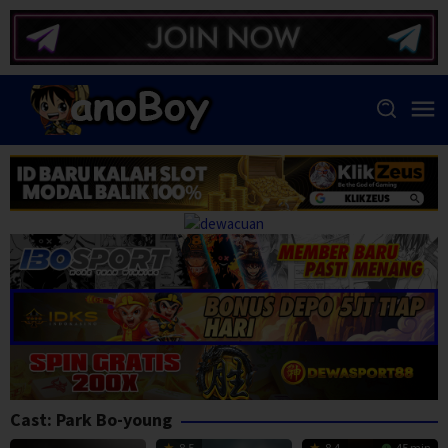
Skip
to
content
Cast:
Park Bo-young
8.5
8.4
45 min