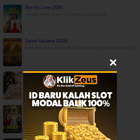
Bee My Love (2026)
Comedy
,
Movies
,
Romance
,
TV Movie
,
Canada
,
USA
Danse Macabre (2026)
Animation
,
Horror
,
Movies
,
Music
,
War
,
Belgium
,
France
,
Netherlands
Moda Kavida Vaatavarana (2026)
Drama
,
Movies
,
Romance
,
Science Fiction
,
Still Sexy (2026)
Comedy
,
Romance
,
Serial TV
,
Italy