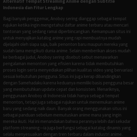
Alternatif Tempat Streaming Anime dengan Subtitle
Indonesia dan Fitur Lengkap
Bagi banyak penggemar, Anoboy sering dianggap sebagai tempat
rujukan ketika ingin mengetahui daftar anime terbaru atau mencari
tontonan yang sedang ramai diperbincangkan. Kemampuan situs ini
untuk menyajikan katalog anime yang rapi membuatnya mudah
dijelajahi oleh siapa saja, baik penonton baru maupun mereka yang
sudah lama mengikuti dunia anime. Selain memberikan akses mudah
ke berbagai judul, Anoboy sering disebut-sebut menawarkan
pengalaman menonton yang efisien karena tidak membutuhkan
proses login serta menyediakan pilihan kualitas video yang bervariasi
sesuai kebutuhan pengguna. Situs ini juga kerap dibandingkan
dengan Samehadaku karena keduanya memiliki basis pengguna besar
yang membutuhkan update cepat dan konsisten. Menariknya,
penggunaan Anoboy di Indonesia tidak hanya sebagai tempat
menonton, tetapi juga sebagai rujukan untuk menemukan anime
baru yang sedang naik daun. Banyak orang menggunakan situs ini
sebagai panduan sebelum memutuskan anime mana yang ingin
mereka ikuti. Hal ini menandakan bahwa perannya lebih dari sekadar
platform streaming—ia juga berfungsi sebagai katalog dinamis yang
selalu menyesuaikan dengan tren terbaru dalam industri anime.