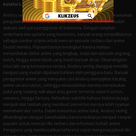
Koleksi Lengkap seperti Samehadaku
Anoboy sejak lama dikenal sebagai salah satu situs yang menawarkan
pengalaman menonton anime sub Indo secara praktis dan mudah
diakses oleh para penggemar di Indonesia. Dengan tampilan
sederhana dan update yang konsisten, banyak orang menjadikannya
sebagai sumber utama untuk mencari episode terbaru dari anime
favorit mereka. Popularitasnya meningkat karena mampu
menyediakan daftar anime yang lengkap, mulai dari episode ongoing,
batch, hingga anime klasik yang masih banyak dicari. Dibandingkan
situs lain yang konsepnya serupa, Anoboy sering dianggap memiliki
navigasi yang mudah dipahami bahkan oleh pengguna baru. Banyak
penggemar anime yang menyukai cara Anoboy menyajikan katalog
anime secara runtut, sehingga memudahkan mereka menemukan
judul yang sedang naik daun atau genre tertentu seperti action,
romance, hingga fantasy. Kehadiran subtitle bahasa Indonesia juga
menjadi nilai tambah yang membuat penonton merasa lebih nyaman
memahami alur cerita. Dalam komunitas anime lokal, Anoboy sering
dibandingkan dengan Samehadaku karena keduanya menjadi tempat
populer untuk mencari rilis terbaru dan informasi terkait anime.
Pengguna yang membutuhkan referensi cepat mengenai jadwal rilis