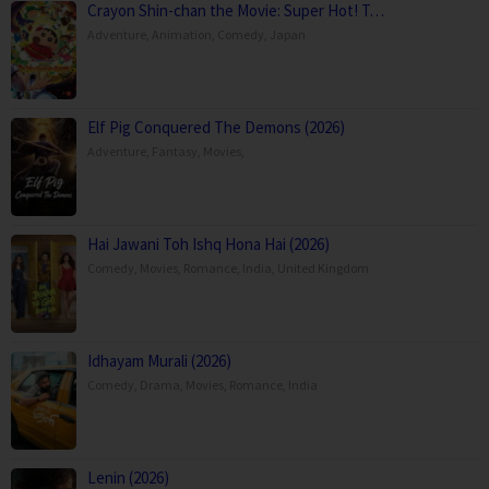
Crayon Shin-chan the Movie: Super Hot! T…
Adventure
,
Animation
,
Comedy
,
Japan
Elf Pig Conquered The Demons (2026)
Adventure
,
Fantasy
,
Movies
,
Hai Jawani Toh Ishq Hona Hai (2026)
Comedy
,
Movies
,
Romance
,
India
,
United Kingdom
Idhayam Murali (2026)
Comedy
,
Drama
,
Movies
,
Romance
,
India
Lenin (2026)