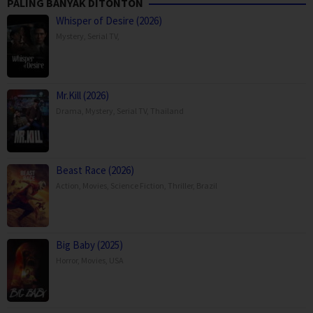
PALING BANYAK DITONTON
Whisper of Desire (2026)
Mystery
,
Serial TV
,
Mr.Kill (2026)
Drama
,
Mystery
,
Serial TV
,
Thailand
Beast Race (2026)
Action
,
Movies
,
Science Fiction
,
Thriller
,
Brazil
Big Baby (2025)
Horror
,
Movies
,
USA