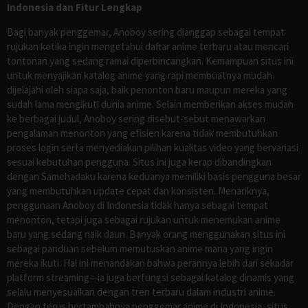
Indonesia dan Fitur Lengkap
Bagi banyak penggemar, Anoboy sering dianggap sebagai tempat
rujukan ketika ingin mengetahui daftar anime terbaru atau mencari
tontonan yang sedang ramai diperbincangkan. Kemampuan situs ini
untuk menyajikan katalog anime yang rapi membuatnya mudah
dijelajahi oleh siapa saja, baik penonton baru maupun mereka yang
sudah lama mengikuti dunia anime. Selain memberikan akses mudah
ke berbagai judul, Anoboy sering disebut-sebut menawarkan
pengalaman menonton yang efisien karena tidak membutuhkan
proses login serta menyediakan pilihan kualitas video yang bervariasi
sesuai kebutuhan pengguna. Situs ini juga kerap dibandingkan
dengan Samehadaku karena keduanya memiliki basis pengguna besar
yang membutuhkan update cepat dan konsisten. Menariknya,
penggunaan Anoboy di Indonesia tidak hanya sebagai tempat
menonton, tetapi juga sebagai rujukan untuk menemukan anime
baru yang sedang naik daun. Banyak orang menggunakan situs ini
sebagai panduan sebelum memutuskan anime mana yang ingin
mereka ikuti. Hal ini menandakan bahwa perannya lebih dari sekadar
platform streaming—ia juga berfungsi sebagai katalog dinamis yang
selalu menyesuaikan dengan tren terbaru dalam industri anime.
Dengan terus bertambahnya penggemar anime di Indonesia, situs