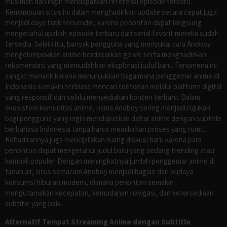
musiman dan ingin mendapatkan referensi episode terbaru.
Kemampuan situs ini dalam menghadirkan update secara cepat juga
menjadi daya tarik tersendiri, karena penonton dapat langsung
mengetahui apakah episode terbaru dari serial favorit mereka sudah
tersedia. Selain itu, banyak pengguna yang menyukai cara Anoboy
mengelompokkan anime berdasarkan genre serta menghadirkan
rekomendasi yang memudahkan eksplorasi judul baru. Fenomena ini
sangat menarik karena menunjukkan bagaimana penggemar anime di
Indonesia semakin terbiasa mencari tontonan melalui platform digital
yang responsif dan selalu menyediakan konten terbaru. Dalam
ekosistem komunitas anime, nama Anoboy sering menjadi rujukan
bagi pengguna yang ingin mendapatkan daftar anime dengan subtitle
berbahasa Indonesia tanpa harus memikirkan proses yang rumit.
Kehadirannya juga menciptakan ruang diskusi baru karena para
penonton dapat mengetahui judul baru yang sedang trending atau
kembali populer. Dengan meningkatnya jumlah penggemar anime di
tanah air, situs semacam Anoboy menjadi bagian dari budaya
konsumsi hiburan modern, di mana penonton semakin
mengutamakan kecepatan, kemudahan navigasi, dan ketersediaan
subtitle yang baik.
Alternatif Tempat Streaming Anime dengan Subtitle