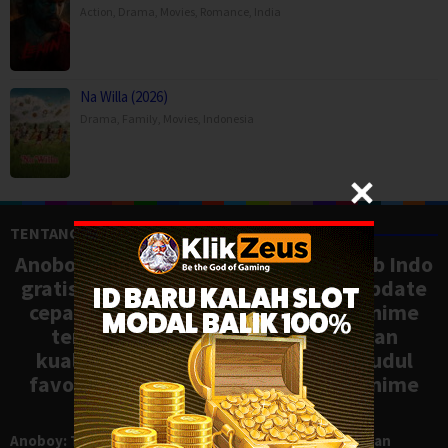
Action
,
Drama
,
Movies
,
Romance
,
India
Na Willa (2026)
Drama
,
Family
,
Movies
,
Indonesia
TENTANG ANOBOY
Anoboy adalah situs nonton anime sub Indo
gratis dengan koleksi lengkap dan update
cepat, mirip Samehadaku. Tonton anime
terbaru, ongoing, dan batch dengan
kualitas HD tanpa ribet. Temukan judul
favoritmu dan nikmati streaming anime
terbaik kapan saja.
Anoboy: Tempat Nonton Anime Sub Indo Gratis dengan