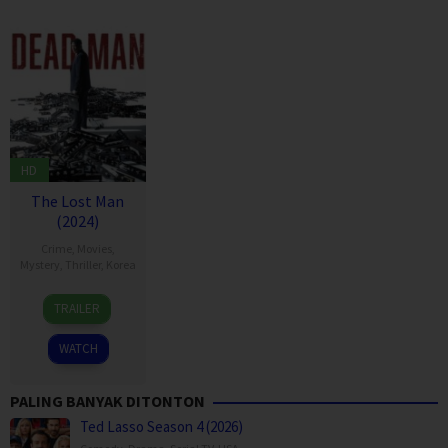
HD
The Lost Man
(2024)
Crime
,
Movies
,
Mystery
,
Thriller
,
Korea
7
Hah
TRAILER
Feb
Jun-
2024
won
WATCH
PALING BANYAK DITONTON
Ted Lasso Season 4 (2026)