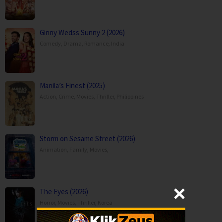
Ginny Wedss Sunny 2 (2026)
Comedy
,
Drama
,
Romance
,
India
Manila’s Finest (2025)
Action
,
Crime
,
Movies
,
Thriller
,
Philippines
Storm on Sesame Street (2026)
Animation
,
Family
,
Movies
,
The Eyes (2026)
Horror
,
Movies
,
Thriller
,
Korea