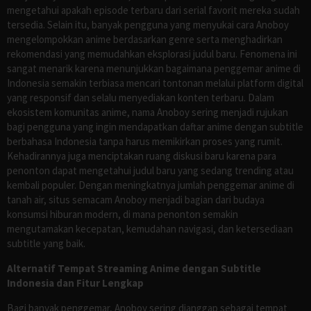
mengetahui apakah episode terbaru dari serial favorit mereka sudah
tersedia. Selain itu, banyak pengguna yang menyukai cara Anoboy
mengelompokkan anime berdasarkan genre serta menghadirkan
rekomendasi yang memudahkan eksplorasi judul baru. Fenomena ini
sangat menarik karena menunjukkan bagaimana penggemar anime di
Indonesia semakin terbiasa mencari tontonan melalui platform digital
yang responsif dan selalu menyediakan konten terbaru. Dalam
ekosistem komunitas anime, nama Anoboy sering menjadi rujukan
bagi pengguna yang ingin mendapatkan daftar anime dengan subtitle
berbahasa Indonesia tanpa harus memikirkan proses yang rumit.
Kehadirannya juga menciptakan ruang diskusi baru karena para
penonton dapat mengetahui judul baru yang sedang trending atau
kembali populer. Dengan meningkatnya jumlah penggemar anime di
tanah air, situs semacam Anoboy menjadi bagian dari budaya
konsumsi hiburan modern, di mana penonton semakin
mengutamakan kecepatan, kemudahan navigasi, dan ketersediaan
subtitle yang baik.
Alternatif Tempat Streaming Anime dengan Subtitle
Indonesia dan Fitur Lengkap
Bagi banyak penggemar, Anoboy sering dianggap sebagai tempat