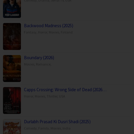
Comedy
,
Drama
,
Serial TV
,
USA
Backwood Madness (2025)
Fantasy
,
Horror
,
Movies
,
Finland
Boundary (2026)
Movies
,
Romance
,
Capps Crossing: Wrong Side of Dead (2026…
Horror
,
Movies
,
Thriller
,
USA
Durlabh Prasad Ki Dusri Shadi (2025)
Comedy
,
Family
,
Movies
,
India