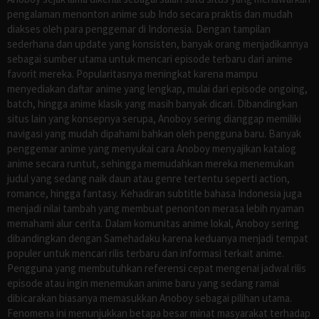
pengalaman menonton anime sub Indo secara praktis dan mudah
diakses oleh para penggemar di Indonesia. Dengan tampilan
sederhana dan update yang konsisten, banyak orang menjadikannya
sebagai sumber utama untuk mencari episode terbaru dari anime
favorit mereka. Popularitasnya meningkat karena mampu
menyediakan daftar anime yang lengkap, mulai dari episode ongoing,
batch, hingga anime klasik yang masih banyak dicari. Dibandingkan
situs lain yang konsepnya serupa, Anoboy sering dianggap memiliki
navigasi yang mudah dipahami bahkan oleh pengguna baru. Banyak
penggemar anime yang menyukai cara Anoboy menyajikan katalog
anime secara runtut, sehingga memudahkan mereka menemukan
judul yang sedang naik daun atau genre tertentu seperti action,
romance, hingga fantasy. Kehadiran subtitle bahasa Indonesia juga
menjadi nilai tambah yang membuat penonton merasa lebih nyaman
memahami alur cerita. Dalam komunitas anime lokal, Anoboy sering
dibandingkan dengan Samehadaku karena keduanya menjadi tempat
populer untuk mencari rilis terbaru dan informasi terkait anime.
Pengguna yang membutuhkan referensi cepat mengenai jadwal rilis
episode atau ingin menemukan anime baru yang sedang ramai
dibicarakan biasanya memasukkan Anoboy sebagai pilihan utama.
Fenomena ini menunjukkan betapa besar minat masyarakat terhadap