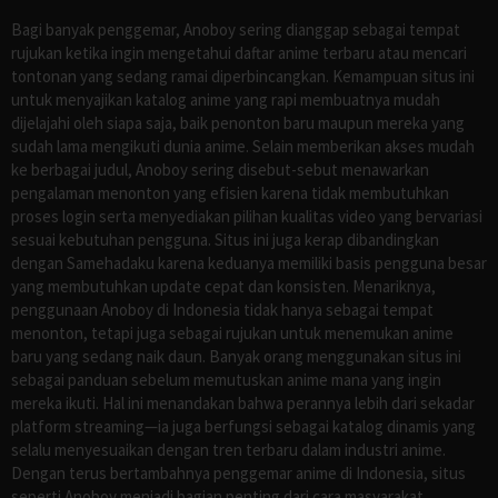
Bagi banyak penggemar, Anoboy sering dianggap sebagai tempat
rujukan ketika ingin mengetahui daftar anime terbaru atau mencari
tontonan yang sedang ramai diperbincangkan. Kemampuan situs ini
untuk menyajikan katalog anime yang rapi membuatnya mudah
dijelajahi oleh siapa saja, baik penonton baru maupun mereka yang
sudah lama mengikuti dunia anime. Selain memberikan akses mudah
ke berbagai judul, Anoboy sering disebut-sebut menawarkan
pengalaman menonton yang efisien karena tidak membutuhkan
proses login serta menyediakan pilihan kualitas video yang bervariasi
sesuai kebutuhan pengguna. Situs ini juga kerap dibandingkan
dengan Samehadaku karena keduanya memiliki basis pengguna besar
yang membutuhkan update cepat dan konsisten. Menariknya,
penggunaan Anoboy di Indonesia tidak hanya sebagai tempat
menonton, tetapi juga sebagai rujukan untuk menemukan anime
baru yang sedang naik daun. Banyak orang menggunakan situs ini
sebagai panduan sebelum memutuskan anime mana yang ingin
mereka ikuti. Hal ini menandakan bahwa perannya lebih dari sekadar
platform streaming—ia juga berfungsi sebagai katalog dinamis yang
selalu menyesuaikan dengan tren terbaru dalam industri anime.
Dengan terus bertambahnya penggemar anime di Indonesia, situs
seperti Anoboy menjadi bagian penting dari cara masyarakat