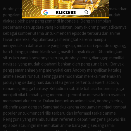
Anoboy sejak lama dikenal sebagai salah satu situs yang menawarkan
pengalaman menonton anime sub Indo secara praktis dan mudah
diakses oleh para penggemar di Indonesia. Dengan tampilan
sederhana dan update yang konsisten, banyak orang menjadikannya
sebagai sumber utama untuk mencari episode terbaru dari anime
favorit mereka. Popularitasnya meningkat karena mampu
menyediakan daftar anime yang lengkap, mulai dari episode ongoing,
batch, hingga anime klasik yang masih banyak dicari. Dibandingkan
situs lain yang konsepnya serupa, Anoboy sering dianggap memiliki
navigasi yang mudah dipahami bahkan oleh pengguna baru. Banyak
penggemar anime yang menyukai cara Anoboy menyajikan katalog
anime secara runtut, sehingga memudahkan mereka menemukan
judul yang sedang naik daun atau genre tertentu seperti action,
romance, hingga fantasy. Kehadiran subtitle bahasa Indonesia juga
menjadi nilai tambah yang membuat penonton merasa lebih nyaman
memahami alur cerita. Dalam komunitas anime lokal, Anoboy sering
dibandingkan dengan Samehadaku karena keduanya menjadi tempat
populer untuk mencari rilis terbaru dan informasi terkait anime.
Pengguna yang membutuhkan referensi cepat mengenai jadwal rilis
episode atau ingin menemukan anime baru yang sedang ramai