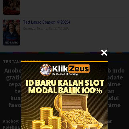
Ted Lasso Season 4 (2026)
Comedy
,
Drama
,
Serial TV
,
USA
TENTANG ANOBOY
Anoboy adalah situs nonton anime sub Indo
gratis dengan koleksi lengkap dan update
cepat, mirip Samehadaku. Tonton anime
terbaru, ongoing, dan batch dengan
kualitas HD tanpa ribet. Temukan judul
favoritmu dan nikmati streaming anime
terbaik kapan saja.
Anoboy: Tempat Nonton Anime Sub Indo Gratis dengan
Koleksi Lengkap seperti Samehadaku