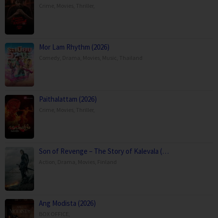
Crime
,
Movies
,
Thriller
,
Mor Lam Rhythm (2026)
Comedy
,
Drama
,
Movies
,
Music
,
Thailand
Paithalattam (2026)
Crime
,
Movies
,
Thriller
,
Son of Revenge – The Story of Kalevala (…
Action
,
Drama
,
Movies
,
Finland
Ang Modista (2026)
BOX OFFICE
,