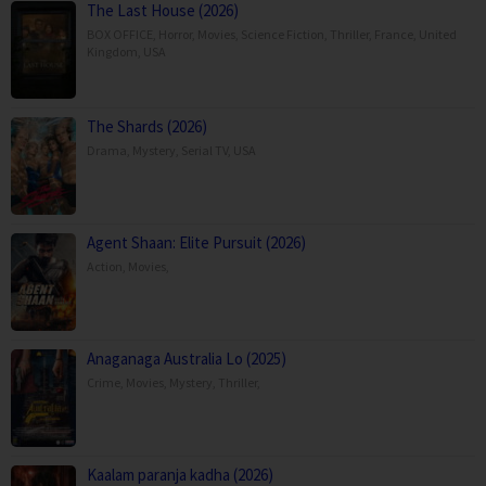
The Last House (2026)
BOX OFFICE
,
Horror
,
Movies
,
Science Fiction
,
Thriller
,
France
,
United
Kingdom
,
USA
The Shards (2026)
Drama
,
Mystery
,
Serial TV
,
USA
Agent Shaan: Elite Pursuit (2026)
Action
,
Movies
,
Anaganaga Australia Lo (2025)
Crime
,
Movies
,
Mystery
,
Thriller
,
Kaalam paranja kadha (2026)