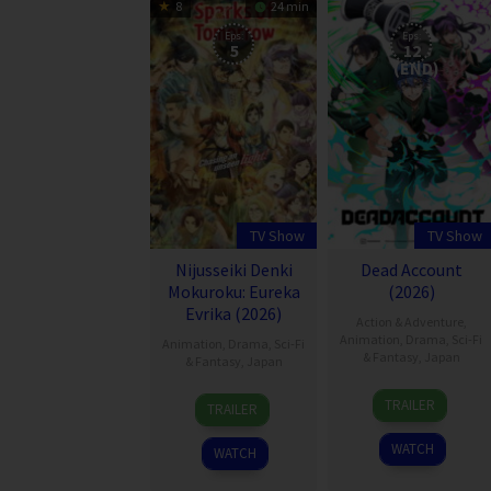
8
24 min
Eps:
Eps:
5
12
(END)
TV Show
TV Show
Nijusseiki Denki
Dead Account
Mokuroku: Eureka
(2026)
Evrika (2026)
Action & Adventure
,
Animation
,
Drama
,
Sci-Fi
Animation
,
Drama
,
Sci-Fi
& Fantasy
,
Japan
& Fantasy
,
Japan
10
5
TRAILER
TRAILER
Jan
Jul
2026
2026
WATCH
WATCH