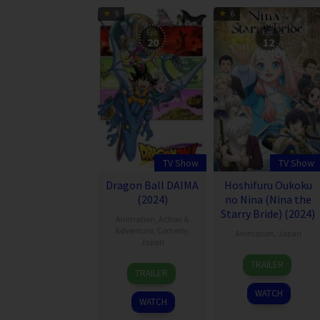
9
6
Eps:
Eps:
20
12
(END)
TV Show
TV Show
Dragon Ball DAIMA
Hoshifuru Oukoku
(2024)
no Nina (Nina the
Starry Bride) (2024)
Animation
,
Action &
Adventure
,
Comedy
,
Animation
,
Japan
Japan
7
TRAILER
11
Oct
TRAILER
Oct
2024
WATCH
2024
WATCH