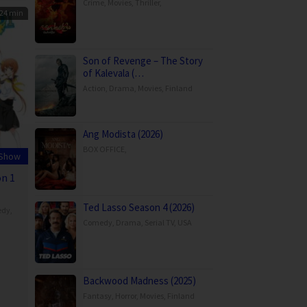
Crime
,
Movies
,
Thriller
,
24 min
Son of Revenge – The Story
of Kalevala (…
Action
,
Drama
,
Movies
,
Finland
Ang Modista (2026)
BOX OFFICE
,
 Show
on 1
Ted Lasso Season 4 (2026)
edy
,
Comedy
,
Drama
,
Serial TV
,
USA
Backwood Madness (2025)
Fantasy
,
Horror
,
Movies
,
Finland