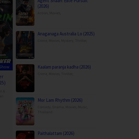
Agent Shaan: Elite Pursuit
24 min
(2026)
Action
,
Movies
,
Anaganaga Australia Lo (2025)
Crime
,
Movies
,
Mystery
,
Thriller
,
 Show
Kaalam paranja kadha (2026)
Crime
,
Movies
,
Thriller
,
er
25)
on &
an
Mor Lam Rhythm (2026)
Comedy
,
Drama
,
Movies
,
Music
,
Thailand
Paithalattam (2026)