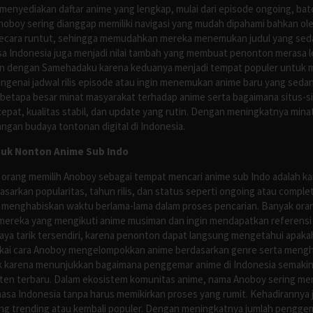
nyediakan daftar anime yang lengkap, mulai dari episode ongoing, batch
Anoboy sering dianggap memiliki navigasi yang mudah dipahami bahkan 
ecara runtut, sehingga memudahkan mereka menemukan judul yang sedan
asa Indonesia juga menjadi nilai tambah yang membuat penonton merasa l
n dengan Samehadaku karena keduanya menjadi tempat populer untuk menc
enai jadwal rilis episode atau ingin menemukan anime baru yang seda
 betapa besar minat masyarakat terhadap anime serta bagaimana situs-
pat, kualitas stabil, dan update yang rutin. Dengan meningkatnya minat
ngan budaya tontonan digital di Indonesia.
tuk Nonton Anime Sub Indo
 orang memilih Anoboy sebagai tempat mencari anime sub Indo adalah kar
asarkan popularitas, tahun rilis, dan status seperti ongoing atau comp
 menghabiskan waktu berlama-lama dalam proses pencarian. Banyak ora
mereka yang mengikuti anime musiman dan ingin mendapatkan referensi 
ya tarik tersendiri, karena penonton dapat langsung mengetahui apakah 
nyukai cara Anoboy mengelompokkan anime berdasarkan genre serta men
rik karena menunjukkan bagaimana penggemar anime di Indonesia semakin 
nten terbaru. Dalam ekosistem komunitas anime, nama Anoboy sering men
asa Indonesia tanpa harus memikirkan proses yang rumit. Kehadirannya j
g trending atau kembali populer. Dengan meningkatnya jumlah penggema