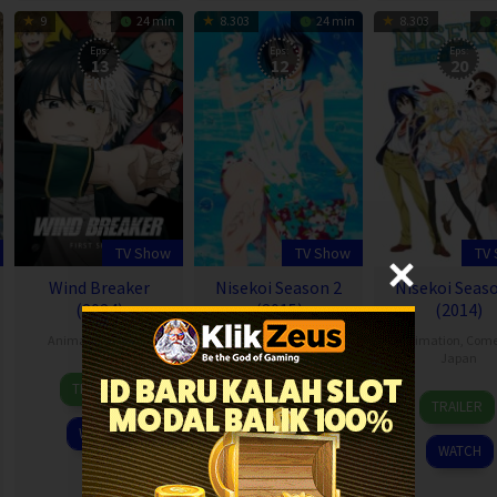
9
24 min
8.303
24 min
8.303
Eps:
Eps:
Eps:
13
12
20
END
END
END
TV Show
TV Show
TV
Wind Breaker
Nisekoi Season 2
Nisekoi Seas
(2024)
(2015)
(2014)
Animation
,
Japan
Animation
,
Comedy
,
Animation
,
Com
Japan
Japan
5
TRAILER
10
11
Apr
TRAILER
TRAILER
Apr
Jan
2024
WATCH
2015
2014
WATCH
WATCH