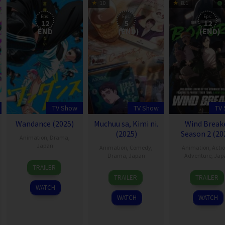
10
8.1
Eps:
Eps:
Eps:
12
5
12
END
(END)
(END)
TV Show
TV Show
TV
Wandance (2025)
Muchuu sa, Kimi ni.
Wind Break
(2025)
Season 2 (20
Animation
,
Drama
,
Japan
Animation
,
Comedy
,
Animation
,
Acti
Drama
,
Japan
Adventure
,
Jap
8
TRAILER
21
5
Oct
TRAILER
TRAILER
Aug
Apr
2025
WATCH
2025
2024
WATCH
WATCH