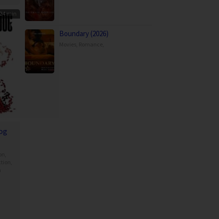
24 min
Boundary (2026)
Movies
,
Romance
,
og
on
,
ction
,
n
iro