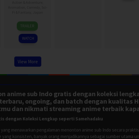
Action & Adventure
,
Animation
,
Comedy
,
Sci-
Fi & Fantasy
,
Japan
5
TRAILER
Jan
2024
WATCH
View More
n anime sub Indo gratis dengan koleksi lengk
rbaru, ongoing, dan batch dengan kualitas H
tmu dan nikmati streaming anime terbaik kapa
is dengan Koleksi Lengkap seperti Samehadaku
tus yang menawarkan pengalaman menonton anime sub Indo secara prakti
 yang konsisten, banyak orang menjadikannya sebagai sumber utama unt