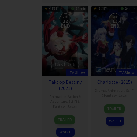
6.525
24 min
8.387
24 min
Eps:
Eps:
12
13
END
END
TV Show
TV Show
Takt op.Destiny
Charlotte (2015)
(2021)
Drama
,
Animation
,
Sci-Fi
& Fantasy
,
Japan
Animation
,
Action &
Adventure
,
Sci-Fi &
5
Fantasy
,
Japan
TRAILER
Jul
6
2015
TRAILER
WATCH
Oct
2021
WATCH