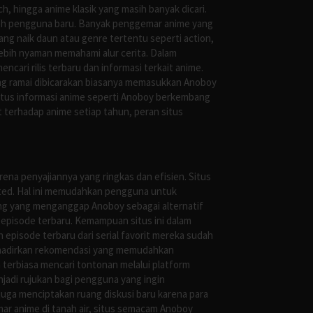
, hingga anime klasik yang masih banyak dicari.
oleh pengguna baru. Banyak penggemar anime yang
g naik daun atau genre tertentu seperti action,
ebih nyaman memahami alur cerita. Dalam
ari rilis terbaru dan informasi terkait anime.
ng ramai dibicarakan biasanya memasukkan Anoboy
situs informasi anime seperti Anoboy berkembang
 terhadap anime setiap tahun, peran situs
ena penyajiannya yang ringkas dan efisien. Situs
leted. Hal ini memudahkan pengguna untuk
ng yang menganggap Anoboy sebagai alternatif
episode terbaru. Kemampuan situs ini dalam
episode terbaru dari serial favorit mereka sudah
ghadirkan rekomendasi yang memudahkan
terbiasa mencari tontonan melalui platform
jadi rujukan bagi pengguna yang ingin
uga menciptakan ruang diskusi baru karena para
r anime di tanah air, situs semacam Anoboy