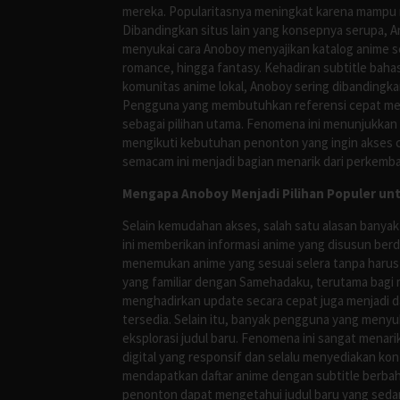
mereka. Popularitasnya meningkat karena mampu me
Dibandingkan situs lain yang konsepnya serupa, 
menyukai cara Anoboy menyajikan katalog anime s
romance, hingga fantasy. Kehadiran subtitle bah
komunitas anime lokal, Anoboy sering dibandingka
Pengguna yang membutuhkan referensi cepat meng
sebagai pilihan utama. Fenomena ini menunjukkan
mengikuti kebutuhan penonton yang ingin akses ce
semacam ini menjadi bagian menarik dari perkemba
Mengapa Anoboy Menjadi Pilihan Populer un
Selain kemudahan akses, salah satu alasan banyak
ini memberikan informasi anime yang disusun berd
menemukan anime yang sesuai selera tanpa harus
yang familiar dengan Samehadaku, terutama bagi 
menghadirkan update secara cepat juga menjadi da
tersedia. Selain itu, banyak pengguna yang me
eksplorasi judul baru. Fenomena ini sangat mena
digital yang responsif dan selalu menyediakan ko
mendapatkan daftar anime dengan subtitle berbah
penonton dapat mengetahui judul baru yang sedan