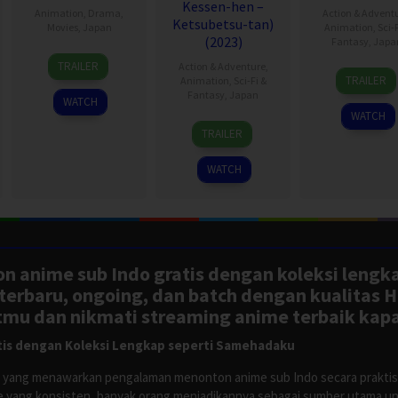
Kessen-hen –
Animation
,
Drama
,
Action & Advent
Ketsubetsu-tan)
Movies
,
Japan
Animation
,
Sci-F
(2023)
Fantasy
,
Japa
27
Jun
TRAILER
Action & Adventure
,
11
Feb
Shishido
TRAILER
Animation
,
Sci-Fi &
Oct
2020
Fantasy
,
Japan
WATCH
2022
WATCH
8
TRAILER
Jul
2023
WATCH
n anime sub Indo gratis dengan koleksi lengk
rbaru, ongoing, dan batch dengan kualitas H
tmu dan nikmati streaming anime terbaik kapa
is dengan Koleksi Lengkap seperti Samehadaku
tus yang menawarkan pengalaman menonton anime sub Indo secara prakti
 yang konsisten, banyak orang menjadikannya sebagai sumber utama unt