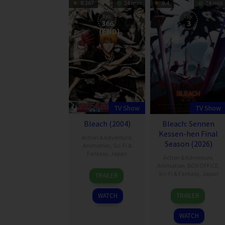
8.367
24 min
8.4
24 min
Eps:
Eps:
366
3
(END)
TV Show
TV Show
Bleach (2004)
Bleach: Sennen
Kessen-hen Final
Action & Adventure
,
Season (2026)
Animation
,
Sci-Fi &
Fantasy
,
Japan
Action & Adventure
,
Animation
,
BOX OFFICE
,
5
Sci-Fi & Fantasy
,
Japan
TRAILER
Oct
5
2004
WATCH
TRAILER
Oct
2004
WATCH