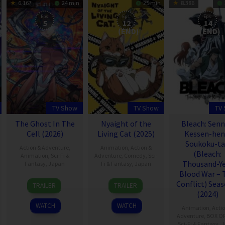
6.167
24 min
25 min
8.386
Eps:
Eps:
Eps:
5
12
14
(END)
(END)
TV Show
TV Show
TV
The Ghost In The
Nyaight of the
Bleach: Sen
Cell (2026)
Living Cat (2025)
Kessen-hen
Soukoku-t
Action & Adventure
,
Animation
,
Action &
(Bleach:
Animation
,
Sci-Fi &
Adventure
,
Comedy
,
Sci-
Thousand-Ye
Fantasy
,
Japan
Fi & Fantasy
,
Japan
Blood War – 
7
8
Conflict) Seas
TRAILER
TRAILER
Jul
Jul
(2024)
2026
2025
WATCH
WATCH
Animation
,
Acti
Adventure
,
BOX OF
Sci-Fi & Fantasy
,
J