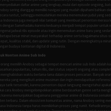
nyediakan daftar anime yang lengkap, mulai dari episode ongoing, batch
Anoboy sering dianggap memiliki navigasi yang mudah dipahami bahkan 
ecara runtut, sehingga memudahkan mereka menemukan judul yang sedan
asa Indonesia juga menjadi nilai tambah yang membuat penonton merasa l
n dengan Samehadaku karena keduanya menjadi tempat populer untuk menc
enai jadwal rilis episode atau ingin menemukan anime baru yang seda
 betapa besar minat masyarakat terhadap anime serta bagaimana situs-
pat, kualitas stabil, dan update yang rutin. Dengan meningkatnya minat
ngan budaya tontonan digital di Indonesia.
tuk Nonton Anime Sub Indo
 orang memilih Anoboy sebagai tempat mencari anime sub Indo adalah kar
asarkan popularitas, tahun rilis, dan status seperti ongoing atau comp
 menghabiskan waktu berlama-lama dalam proses pencarian. Banyak ora
mereka yang mengikuti anime musiman dan ingin mendapatkan referensi 
ya tarik tersendiri, karena penonton dapat langsung mengetahui apakah 
nyukai cara Anoboy mengelompokkan anime berdasarkan genre serta men
rik karena menunjukkan bagaimana penggemar anime di Indonesia semakin 
nten terbaru. Dalam ekosistem komunitas anime, nama Anoboy sering men
asa Indonesia tanpa harus memikirkan proses yang rumit. Kehadirannya j
g trending atau kembali populer. Dengan meningkatnya jumlah penggema