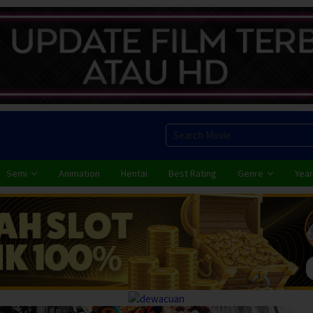
Semi
Animation
Hentai
Best Rating
Genre
Year