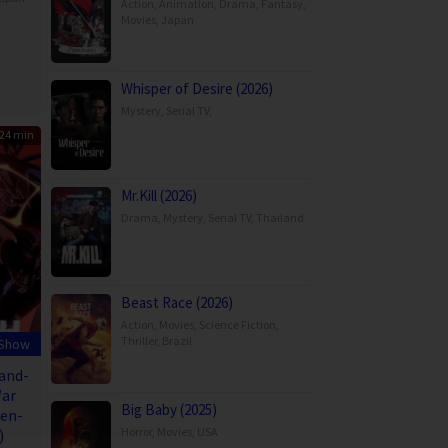
Action
,
Animation
,
Drama
,
Fantasy
,
Movies
,
Japan
Whisper of Desire (2026)
Mystery
,
Serial TV
,
24 min
Mr.Kill (2026)
Drama
,
Mystery
,
Serial TV
,
Thailand
Beast Race (2026)
Action
,
Movies
,
Science Fiction
,
Thriller
,
Brazil
 Show
and-
War
Big Baby (2025)
en-
Horror
,
Movies
,
USA
)