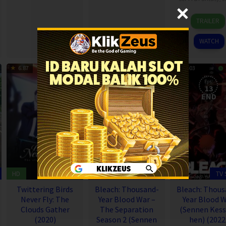
5
TRAILER
Oct
2024
WATCH
6.87
85 min
8.403
24 min
8.403
Eps:
Eps:
13
13
END
END
HD
TV Show
TV
Twittering Birds
Bleach: Thousand-
Bleach: Thous
Never Fly: The
Year Blood War –
Year Blood 
Clouds Gather
The Separation
(Sennen Kess
(2020)
Season 2 (Sennen
hen) (2022