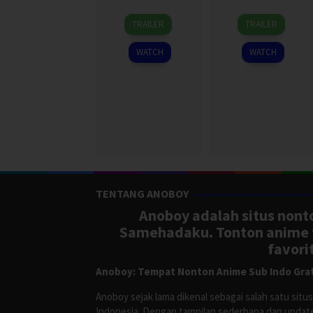
6
7
TRAILER
TRAILER
Oct
Oct
2014
2013
WATCH
WATCH
TENTANG ANOBOY
Anoboy adalah situs nonto
Samehadaku. Tonton anime te
favori
Anoboy: Tempat Nonton Anime Sub Indo Grat
Anoboy sejak lama dikenal sebagai salah satu si
Indonesia. Dengan tampilan sederhana dan update