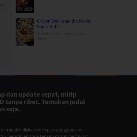
ure
,
i &
n
Crayon Shin-chan the Movie:
Super Hot! T…
Adventure
,
Animation
,
Comedy
,
Japan
ap dan update cepat, mirip
D tanpa ribet. Temukan judul
n saja.
s dan mudah diakses oleh para penggemar di
uk mencari episode terbaru dari anime favorit