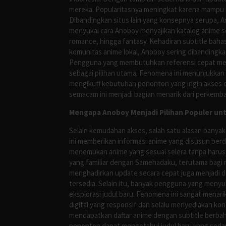
mereka. Popularitasnya meningkat karena mampu me
Dibandingkan situs lain yang konsepnya serupa, 
menyukai cara Anoboy menyajikan katalog anime s
romance, hingga fantasy. Kehadiran subtitle bah
komunitas anime lokal, Anoboy sering dibandingka
Pengguna yang membutuhkan referensi cepat meng
sebagai pilihan utama. Fenomena ini menunjukkan
mengikuti kebutuhan penonton yang ingin akses ce
semacam ini menjadi bagian menarik dari perkemba
Mengapa Anoboy Menjadi Pilihan Populer un
Selain kemudahan akses, salah satu alasan banyak
ini memberikan informasi anime yang disusun berd
menemukan anime yang sesuai selera tanpa harus
yang familiar dengan Samehadaku, terutama bagi 
menghadirkan update secara cepat juga menjadi da
tersedia. Selain itu, banyak pengguna yang me
eksplorasi judul baru. Fenomena ini sangat mena
digital yang responsif dan selalu menyediakan ko
mendapatkan daftar anime dengan subtitle berbah
penonton dapat mengetahui judul baru yang sedan