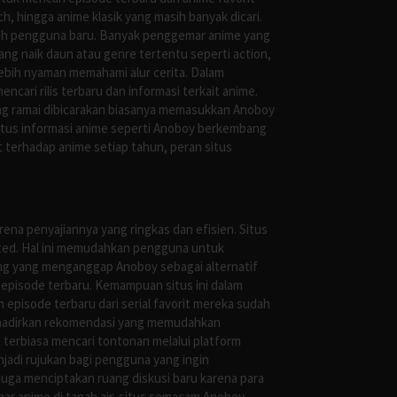
, hingga anime klasik yang masih banyak dicari.
oleh pengguna baru. Banyak penggemar anime yang
g naik daun atau genre tertentu seperti action,
ebih nyaman memahami alur cerita. Dalam
ari rilis terbaru dan informasi terkait anime.
ng ramai dibicarakan biasanya memasukkan Anoboy
situs informasi anime seperti Anoboy berkembang
 terhadap anime setiap tahun, peran situs
ena penyajiannya yang ringkas dan efisien. Situs
leted. Hal ini memudahkan pengguna untuk
ng yang menganggap Anoboy sebagai alternatif
episode terbaru. Kemampuan situs ini dalam
episode terbaru dari serial favorit mereka sudah
ghadirkan rekomendasi yang memudahkan
terbiasa mencari tontonan melalui platform
jadi rujukan bagi pengguna yang ingin
uga menciptakan ruang diskusi baru karena para
r anime di tanah air, situs semacam Anoboy