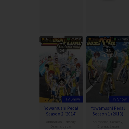
6.8
24 min
6.8
24 min
Eps:
Eps:
24
38
END
END
TV Show
TV Show
Yowamushi Pedal
Yowamushi Pedal
Season 2 (2014)
Season 1 (2013)
Animation
,
Comedy
,
Animation
,
Comedy
,
Drama
,
Japan
Drama
,
Japan