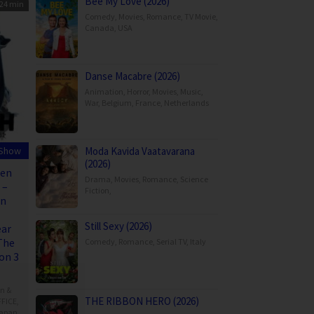
Bee My Love (2026)
24 min
Comedy
,
Movies
,
Romance
,
TV Movie
,
Canada
,
USA
Danse Macabre (2026)
Animation
,
Horror
,
Movies
,
Music
,
War
,
Belgium
,
France
,
Netherlands
 Show
Moda Kavida Vaatavarana
(2026)
nen
Drama
,
Movies
,
Romance
,
Science
 –
Fiction
,
an
Still Sexy (2026)
ar
The
Comedy
,
Romance
,
Serial TV
,
Italy
on 3
on &
THE RIBBON HERO (2026)
FICE
,
apan