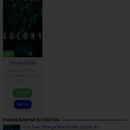
HD
Colony (2026)
Action
,
BOX OFFICE
,
Horror
,
Movies
,
Thriller
,
Korea
21
Yeon
TRAILER
May
Sang-
2026
ho
WATCH
PALING BANYAK DITONTON
Star Trek: Strange New Worlds Season 4 (…