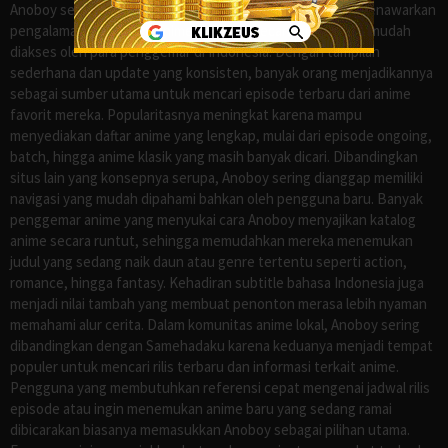
Anoboy sejak lama dikenal sebagai salah satu situs yang menawarkan
pengalaman menonton anime sub Indo secara praktis dan mudah
diakses oleh para penggemar di Indonesia. Dengan tampilan
sederhana dan update yang konsisten, banyak orang menjadikannya
sebagai sumber utama untuk mencari episode terbaru dari anime
favorit mereka. Popularitasnya meningkat karena mampu
menyediakan daftar anime yang lengkap, mulai dari episode ongoing,
batch, hingga anime klasik yang masih banyak dicari. Dibandingkan
situs lain yang konsepnya serupa, Anoboy sering dianggap memiliki
navigasi yang mudah dipahami bahkan oleh pengguna baru. Banyak
penggemar anime yang menyukai cara Anoboy menyajikan katalog
anime secara runtut, sehingga memudahkan mereka menemukan
judul yang sedang naik daun atau genre tertentu seperti action,
romance, hingga fantasy. Kehadiran subtitle bahasa Indonesia juga
menjadi nilai tambah yang membuat penonton merasa lebih nyaman
memahami alur cerita. Dalam komunitas anime lokal, Anoboy sering
dibandingkan dengan Samehadaku karena keduanya menjadi tempat
populer untuk mencari rilis terbaru dan informasi terkait anime.
Pengguna yang membutuhkan referensi cepat mengenai jadwal rilis
episode atau ingin menemukan anime baru yang sedang ramai
dibicarakan biasanya memasukkan Anoboy sebagai pilihan utama.