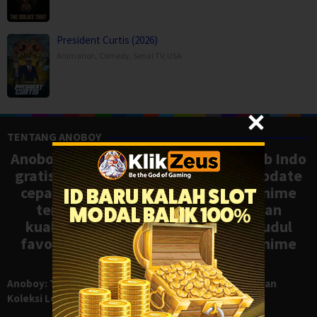
President Curtis (2026)
Animation
,
Comedy
,
Serial TV
,
USA
TENTANG ANOBOY
Anoboy adalah situs nonton anime sub Indo
gratis dengan koleksi lengkap dan update
cepat, mirip Samehadaku. Tonton anime
terbaru, ongoing, dan batch dengan
kualitas HD tanpa ribet. Temukan judul
favoritmu dan nikmati streaming anime
terbaik kapan saja.
Anoboy: Tempat Nonton Anime Sub Indo Gratis dengan
Koleksi Lengkap seperti Samehadaku