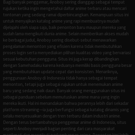
Bagi banyak penggemar, Anoboy sering dianggap sebagai tempat
rujukan ketika ingin mengetahui daftar anime terbaru atau mencari
tontonan yang sedang ramai diperbincangkan. Kemampuan situs ini
untuk menyajikan katalog anime yang rapi membuatnya mudah
dijelajahi oleh siapa saja, baik penonton baru maupun mereka yang
sudah lama mengikuti dunia anime. Selain memberikan akses mudah
ke berbagai judul, Anoboy sering disebut-sebut menawarkan
pengalaman menonton yang efisien karena tidak membutuhkan
proses login serta menyediakan pilihan kualitas video yang bervariasi
sesuai kebutuhan pengguna. Situs ini juga kerap dibandingkan
dengan Samehadaku karena keduanya memiliki basis pengguna besar
yang membutuhkan update cepat dan konsisten. Menariknya,
penggunaan Anoboy di Indonesia tidak hanya sebagai tempat
menonton, tetapi juga sebagai rujukan untuk menemukan anime
baru yang sedang naik daun. Banyak orang menggunakan situs ini
sebagai panduan sebelum memutuskan anime mana yang ingin
mereka ikuti. Hal ini menandakan bahwa perannya lebih dari sekadar
platform streaming—ia juga berfungsi sebagai katalog dinamis yang
selalu menyesuaikan dengan tren terbaru dalam industri anime.
Dengan terus bertambahnya penggemar anime di Indonesia, situs
seperti Anoboy menjadi bagian penting dari cara masyarakat
menikmati dan mengikuti perkembangan anime. Penonton kini lebih