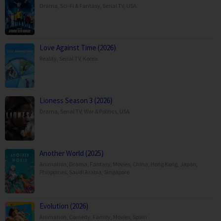
Drama
,
Sci-Fi & Fantasy
,
Serial TV
,
USA
Love Against Time (2026)
Reality
,
Serial TV
,
Korea
Lioness Season 3 (2026)
Drama
,
Serial TV
,
War & Politics
,
USA
Another World (2025)
Animation
,
Drama
,
Fantasy
,
Movies
,
China
,
Hong Kong
,
Japan
,
Philippines
,
Saudi Arabia
,
Singapore
Evolution (2026)
Animation
,
Comedy
,
Family
,
Movies
,
Spain