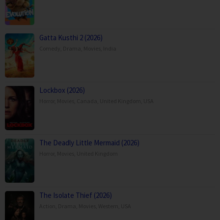
Gatta Kusthi 2 (2026)
Comedy
,
Drama
,
Movies
,
India
Lockbox (2026)
Horror
,
Movies
,
Canada
,
United Kingdom
,
USA
The Deadly Little Mermaid (2026)
Horror
,
Movies
,
United Kingdom
The Isolate Thief (2026)
Action
,
Drama
,
Movies
,
Western
,
USA