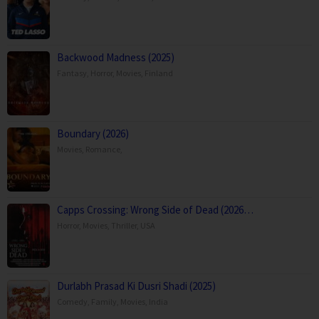
Backwood Madness (2025)
Fantasy
,
Horror
,
Movies
,
Finland
Boundary (2026)
Movies
,
Romance
,
Capps Crossing: Wrong Side of Dead (2026…
Horror
,
Movies
,
Thriller
,
USA
Durlabh Prasad Ki Dusri Shadi (2025)
Comedy
,
Family
,
Movies
,
India