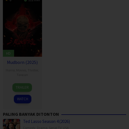
HD
Mudborn (2025)
Horror
,
Movies
,
Thriller
,
Taiwan
9
Shieh
TRAILER
Oct
Meng-
2025
ju
WATCH
PALING BANYAK DITONTON
Ted Lasso Season 4 (2026)
Comedy
,
Drama
,
Serial TV
,
USA