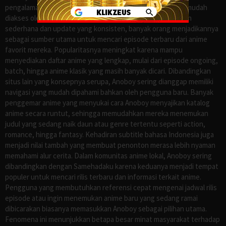
pengalaman menonton anime sub Indo secara praktis dan mudah
diakses oleh para penggemar di Indonesia. Dengan tampilan
sederhana dan update yang konsisten, banyak orang menjadikannya
sebagai sumber utama untuk mencari episode terbaru dari anime
favorit mereka. Popularitasnya meningkat karena mampu
menyediakan daftar anime yang lengkap, mulai dari episode ongoing,
batch, hingga anime klasik yang masih banyak dicari. Dibandingkan
situs lain yang konsepnya serupa, Anoboy sering dianggap memiliki
navigasi yang mudah dipahami bahkan oleh pengguna baru. Banyak
penggemar anime yang menyukai cara Anoboy menyajikan katalog
anime secara runtut, sehingga memudahkan mereka menemukan
judul yang sedang naik daun atau genre tertentu seperti action,
romance, hingga fantasy. Kehadiran subtitle bahasa Indonesia juga
menjadi nilai tambah yang membuat penonton merasa lebih nyaman
memahami alur cerita. Dalam komunitas anime lokal, Anoboy sering
dibandingkan dengan Samehadaku karena keduanya menjadi tempat
populer untuk mencari rilis terbaru dan informasi terkait anime.
Pengguna yang membutuhkan referensi cepat mengenai jadwal rilis
episode atau ingin menemukan anime baru yang sedang ramai
dibicarakan biasanya memasukkan Anoboy sebagai pilihan utama.
Fenomena ini menunjukkan betapa besar minat masyarakat terhadap