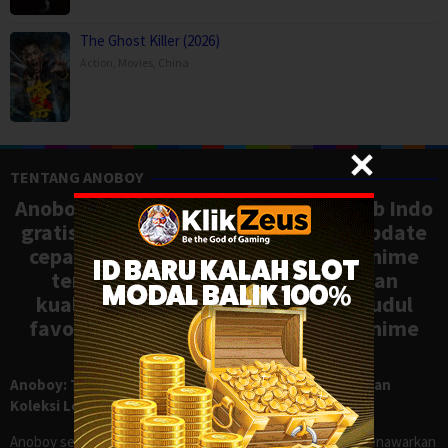
The Ghost Killer (2026)
Action
,
Movies
,
China
TENTANG ANOBOY
Anoboy adalah situs nonton anime sub Indo
gratis dengan koleksi lengkap dan update
cepat, mirip Samehadaku. Tonton anime
terbaru, ongoing, dan batch dengan
kualitas HD tanpa ribet. Temukan judul
favoritmu dan nikmati streaming anime
terbaik kapan saja.
Anoboy: Tempat Nonton Anime Sub Indo Gratis dengan
Koleksi Lengkap seperti Samehadaku
Anoboy sejak lama dikenal sebagai salah satu situs yang menawarkan