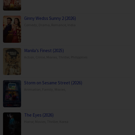
Ginny Wedss Sunny 2 (2026)
Comedy
,
Drama
,
Romance
,
India
Manila’s Finest (2025)
Action
,
Crime
,
Movies
,
Thriller
,
Philippines
Storm on Sesame Street (2026)
Animation
,
Family
,
Movies
,
The Eyes (2026)
Horror
,
Movies
,
Thriller
,
Korea