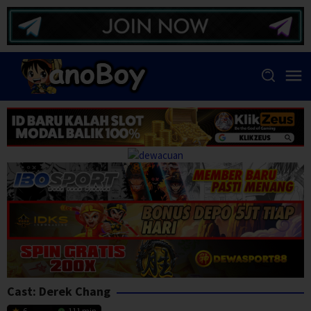
Skip
to
content
Cast:
Derek Chang
6
111 min