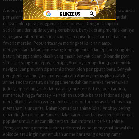
Anoboy sejak lama dikenal sebagai salah satu situs yang menawarkan
pengalaman menonton anime sub Indo secara praktis dan mudah
diakses oleh para penggemar di Indonesia. Dengan tampilan
sederhana dan update yang konsisten, banyak orang menjadikannya
sebagai sumber utama untuk mencari episode terbaru dari anime
favorit mereka. Popularitasnya meningkat karena mampu
menyediakan daftar anime yang lengkap, mulai dari episode ongoing,
batch, hingga anime klasik yang masih banyak dicari. Dibandingkan
situs lain yang konsepnya serupa, Anoboy sering dianggap memiliki
navigasi yang mudah dipahami bahkan oleh pengguna baru. Banyak
penggemar anime yang menyukai cara Anoboy menyajikan katalog
anime secara runtut, sehingga memudahkan mereka menemukan
judul yang sedang naik daun atau genre tertentu seperti action,
romance, hingga fantasy. Kehadiran subtitle bahasa Indonesia juga
menjadi nilai tambah yang membuat penonton merasa lebih nyaman
memahami alur cerita. Dalam komunitas anime lokal, Anoboy sering
dibandingkan dengan Samehadaku karena keduanya menjadi tempat
populer untuk mencari rilis terbaru dan informasi terkait anime.
Pengguna yang membutuhkan referensi cepat mengenai jadwal rilis
episode atau ingin menemukan anime baru yang sedang ramai