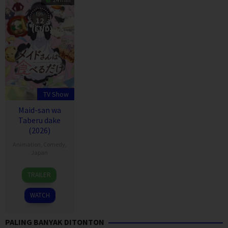
Eps:
12
(END)
TV Show
Maid-san wa
Taberu dake
(2026)
Animation
,
Comedy
,
Japan
5
TRAILER
Apr
2026
WATCH
PALING BANYAK DITONTON