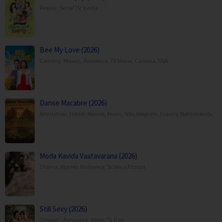
Reality
,
Serial TV
,
Korea
Bee My Love (2026)
Comedy
,
Movies
,
Romance
,
TV Movie
,
Canada
,
USA
Danse Macabre (2026)
Animation
,
Horror
,
Movies
,
Music
,
War
,
Belgium
,
France
,
Netherlands
Moda Kavida Vaatavarana (2026)
Drama
,
Movies
,
Romance
,
Science Fiction
,
Still Sexy (2026)
Comedy
,
Romance
,
Serial TV
,
Italy