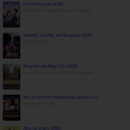
Our Sticky Love (2026)
BOX OFFICE
,
Comedy
,
Drama
,
Serial TV
,
Korea
Salcedo, Leather, and Boogaloo (2026)
Drama
,
Serial TV
,
Ricky Gervais Alley Cats (2026)
Animation
,
Comedy
,
Serial TV
,
United Kingdom
My Life with the Walter Boys Season 3 (2…
Drama
,
Serial TV
,
USA
Abra-ca-Empty (2026)