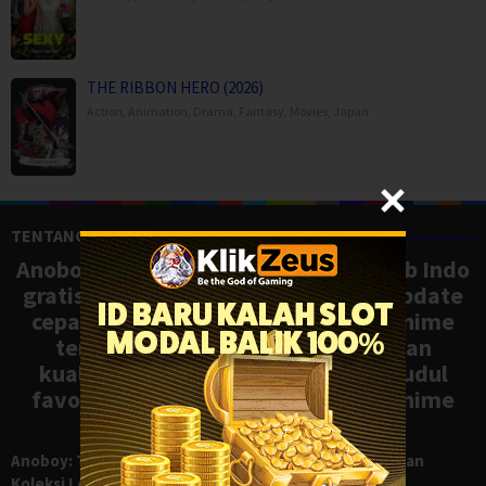
THE RIBBON HERO (2026)
Action
,
Animation
,
Drama
,
Fantasy
,
Movies
,
Japan
TENTANG ANOBOY
Anoboy adalah situs nonton anime sub Indo
gratis dengan koleksi lengkap dan update
cepat, mirip Samehadaku. Tonton anime
terbaru, ongoing, dan batch dengan
kualitas HD tanpa ribet. Temukan judul
favoritmu dan nikmati streaming anime
terbaik kapan saja.
Anoboy: Tempat Nonton Anime Sub Indo Gratis dengan
Koleksi Lengkap seperti Samehadaku