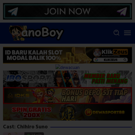
Skip
to
content
Cast:
Chihiro Suno
24 min