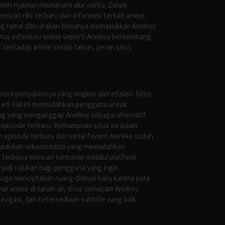
ebih nyaman memahami alur cerita. Dalam
ari rilis terbaru dan informasi terkait anime.
ng ramai dibicarakan biasanya memasukkan Anoboy
situs informasi anime seperti Anoboy berkembang
 terhadap anime setiap tahun, peran situs
ena penyajiannya yang ringkas dan efisien. Situs
leted. Hal ini memudahkan pengguna untuk
ng yang menganggap Anoboy sebagai alternatif
episode terbaru. Kemampuan situs ini dalam
episode terbaru dari serial favorit mereka sudah
ghadirkan rekomendasi yang memudahkan
terbiasa mencari tontonan melalui platform
jadi rujukan bagi pengguna yang ingin
uga menciptakan ruang diskusi baru karena para
r anime di tanah air, situs semacam Anoboy
gasi, dan ketersediaan subtitle yang baik.