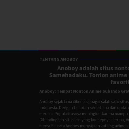
TENTANG ANOBOY
Anoboy adalah situs nonto
Samehadaku. Tonton anime te
favori
Anoboy: Tempat Nonton Anime Sub Indo Grat
Anoboy sejak lama dikenal sebagai salah satu si
Indonesia. Dengan tampilan sederhana dan update
mereka. Popularitasnya meningkat karena mampu me
Dibandingkan situs lain yang konsepnya serupa, 
menyukai cara Anoboy menyajikan katalog anime s