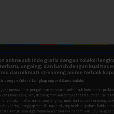
n anime sub Indo gratis dengan koleksi lengk
rbaru, ongoing, dan batch dengan kualitas H
tmu dan nikmati streaming anime terbaik kapa
is dengan Koleksi Lengkap seperti Samehadaku
tus yang menawarkan pengalaman menonton anime sub Indo secara prakti
 yang konsisten, banyak orang menjadikannya sebagai sumber utama unt
nyediakan daftar anime yang lengkap, mulai dari episode ongoing, batch
Anoboy sering dianggap memiliki navigasi yang mudah dipahami bahkan 
ecara runtut, sehingga memudahkan mereka menemukan judul yang sedan