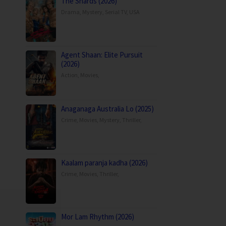
The Shards (2026)
Drama
,
Mystery
,
Serial TV
,
USA
Agent Shaan: Elite Pursuit
(2026)
Action
,
Movies
,
Anaganaga Australia Lo (2025)
Crime
,
Movies
,
Mystery
,
Thriller
,
Kaalam paranja kadha (2026)
Crime
,
Movies
,
Thriller
,
Mor Lam Rhythm (2026)