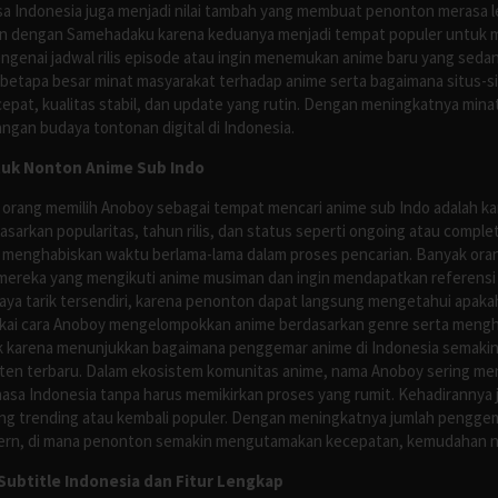
asa Indonesia juga menjadi nilai tambah yang membuat penonton merasa l
n dengan Samehadaku karena keduanya menjadi tempat populer untuk menc
enai jadwal rilis episode atau ingin menemukan anime baru yang seda
 betapa besar minat masyarakat terhadap anime serta bagaimana situs-
pat, kualitas stabil, dan update yang rutin. Dengan meningkatnya minat
ngan budaya tontonan digital di Indonesia.
tuk Nonton Anime Sub Indo
 orang memilih Anoboy sebagai tempat mencari anime sub Indo adalah kar
asarkan popularitas, tahun rilis, dan status seperti ongoing atau comp
 menghabiskan waktu berlama-lama dalam proses pencarian. Banyak ora
mereka yang mengikuti anime musiman dan ingin mendapatkan referensi 
ya tarik tersendiri, karena penonton dapat langsung mengetahui apakah 
nyukai cara Anoboy mengelompokkan anime berdasarkan genre serta men
rik karena menunjukkan bagaimana penggemar anime di Indonesia semakin 
nten terbaru. Dalam ekosistem komunitas anime, nama Anoboy sering men
asa Indonesia tanpa harus memikirkan proses yang rumit. Kehadirannya j
g trending atau kembali populer. Dengan meningkatnya jumlah penggema
ern, di mana penonton semakin mengutamakan kecepatan, kemudahan navi
ubtitle Indonesia dan Fitur Lengkap