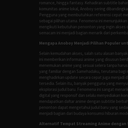
romance, hingga fantasy. Kehadiran subtitle bah
komunitas anime lokal, Anoboy sering dibandingka
Pengguna yang membutuhkan referensi cepat meng
sebagai pilihan utama. Fenomena ini menunjukkan
mengikuti kebutuhan penonton yang ingin akses ce
semacam ini menjadi bagian menarik dari perkemba
Mengapa Anoboy Menjadi Pilihan Populer un
Selain kemudahan akses, salah satu alasan banyak
ini memberikan informasi anime yang disusun berd
menemukan anime yang sesuai selera tanpa harus
yang familiar dengan Samehadaku, terutama bagi 
menghadirkan update secara cepat juga menjadi da
tersedia. Selain itu, banyak pengguna yang me
eksplorasi judul baru. Fenomena ini sangat mena
digital yang responsif dan selalu menyediakan ko
mendapatkan daftar anime dengan subtitle berbah
penonton dapat mengetahui judul baru yang sedan
menjadi bagian dari budaya konsumsi hiburan mod
Alternatif Tempat Streaming Anime dengan S