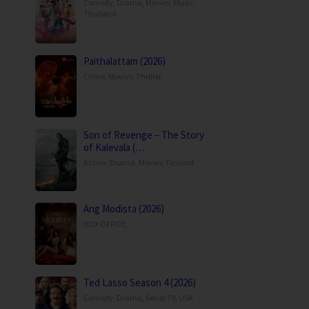
Comedy
,
Drama
,
Movies
,
Music
,
Thailand
Paithalattam (2026)
Crime
,
Movies
,
Thriller
,
Son of Revenge – The Story
of Kalevala (…
Action
,
Drama
,
Movies
,
Finland
Ang Modista (2026)
BOX OFFICE
,
Ted Lasso Season 4 (2026)
Comedy
,
Drama
,
Serial TV
,
USA