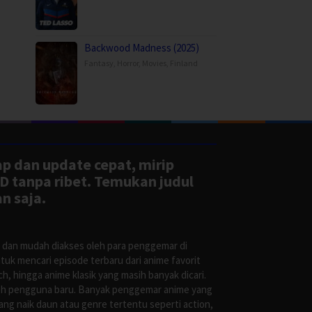
Backwood Madness (2025)
Fantasy
,
Horror
,
Movies
,
Finland
ap dan update cepat, mirip
D tanpa ribet. Temukan judul
n saja.
s dan mudah diakses oleh para penggemar di
uk mencari episode terbaru dari anime favorit
, hingga anime klasik yang masih banyak dicari.
oleh pengguna baru. Banyak penggemar anime yang
g naik daun atau genre tertentu seperti action,