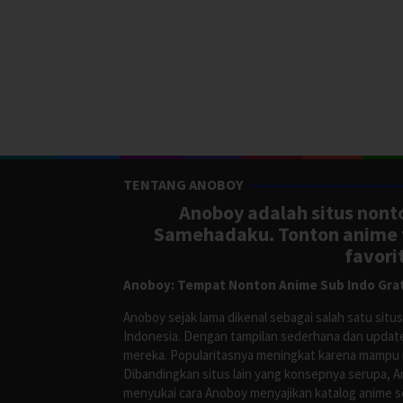
TENTANG ANOBOY
Anoboy adalah situs nonto
Samehadaku. Tonton anime te
favori
Anoboy: Tempat Nonton Anime Sub Indo Grat
Anoboy sejak lama dikenal sebagai salah satu si
Indonesia. Dengan tampilan sederhana dan update
mereka. Popularitasnya meningkat karena mampu me
Dibandingkan situs lain yang konsepnya serupa, 
menyukai cara Anoboy menyajikan katalog anime s