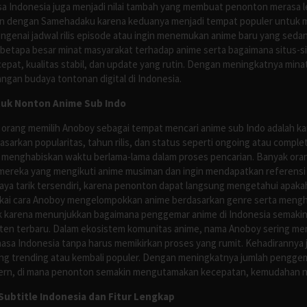
asa Indonesia juga menjadi nilai tambah yang membuat penonton merasa l
n dengan Samehadaku karena keduanya menjadi tempat populer untuk menc
enai jadwal rilis episode atau ingin menemukan anime baru yang seda
 betapa besar minat masyarakat terhadap anime serta bagaimana situs-
pat, kualitas stabil, dan update yang rutin. Dengan meningkatnya minat
ngan budaya tontonan digital di Indonesia.
tuk Nonton Anime Sub Indo
 orang memilih Anoboy sebagai tempat mencari anime sub Indo adalah kar
asarkan popularitas, tahun rilis, dan status seperti ongoing atau comp
 menghabiskan waktu berlama-lama dalam proses pencarian. Banyak ora
mereka yang mengikuti anime musiman dan ingin mendapatkan referensi 
ya tarik tersendiri, karena penonton dapat langsung mengetahui apakah 
nyukai cara Anoboy mengelompokkan anime berdasarkan genre serta men
rik karena menunjukkan bagaimana penggemar anime di Indonesia semakin 
nten terbaru. Dalam ekosistem komunitas anime, nama Anoboy sering men
asa Indonesia tanpa harus memikirkan proses yang rumit. Kehadirannya j
g trending atau kembali populer. Dengan meningkatnya jumlah penggema
ern, di mana penonton semakin mengutamakan kecepatan, kemudahan navi
ubtitle Indonesia dan Fitur Lengkap