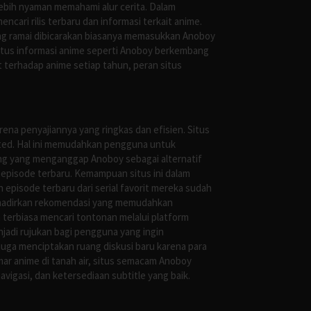
ebih nyaman memahami alur cerita. Dalam
ari rilis terbaru dan informasi terkait anime.
ng ramai dibicarakan biasanya memasukkan Anoboy
situs informasi anime seperti Anoboy berkembang
 terhadap anime setiap tahun, peran situs
ena penyajiannya yang ringkas dan efisien. Situs
leted. Hal ini memudahkan pengguna untuk
ng yang menganggap Anoboy sebagai alternatif
episode terbaru. Kemampuan situs ini dalam
episode terbaru dari serial favorit mereka sudah
ghadirkan rekomendasi yang memudahkan
terbiasa mencari tontonan melalui platform
jadi rujukan bagi pengguna yang ingin
uga menciptakan ruang diskusi baru karena para
r anime di tanah air, situs semacam Anoboy
gasi, dan ketersediaan subtitle yang baik.