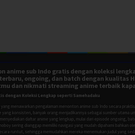
n anime sub Indo gratis dengan koleksi lengk
rbaru, ongoing, dan batch dengan kualitas H
tmu dan nikmati streaming anime terbaik kapa
is dengan Koleksi Lengkap seperti Samehadaku
tus yang menawarkan pengalaman menonton anime sub Indo secara prakti
 yang konsisten, banyak orang menjadikannya sebagai sumber utama unt
nyediakan daftar anime yang lengkap, mulai dari episode ongoing, batch
Anoboy sering dianggap memiliki navigasi yang mudah dipahami bahkan 
ecara runtut, sehingga memudahkan mereka menemukan judul yang sedan