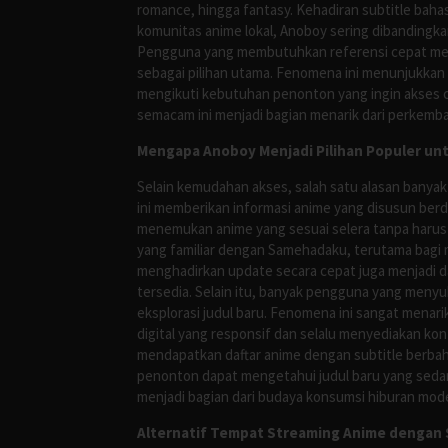
romance, hingga fantasy. Kehadiran subtitle bah
komunitas anime lokal, Anoboy sering dibandingka
Pengguna yang membutuhkan referensi cepat meng
sebagai pilihan utama. Fenomena ini menunjukkan
mengikuti kebutuhan penonton yang ingin akses ce
semacam ini menjadi bagian menarik dari perkemba
Mengapa Anoboy Menjadi Pilihan Populer un
Selain kemudahan akses, salah satu alasan banyak
ini memberikan informasi anime yang disusun berd
menemukan anime yang sesuai selera tanpa harus
yang familiar dengan Samehadaku, terutama bagi 
menghadirkan update secara cepat juga menjadi da
tersedia. Selain itu, banyak pengguna yang me
eksplorasi judul baru. Fenomena ini sangat mena
digital yang responsif dan selalu menyediakan ko
mendapatkan daftar anime dengan subtitle berbah
penonton dapat mengetahui judul baru yang sedan
menjadi bagian dari budaya konsumsi hiburan mod
Alternatif Tempat Streaming Anime dengan S