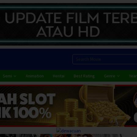
Semi
Animation
Hentai
Best Rating
Genre
Year