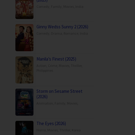
Comedy
,
Family
,
Movies
,
India
Ginny Wedss Sunny 2 (2026)
Comedy
,
Drama
,
Romance
,
India
Manila’s Finest (2025)
Action
,
Crime
,
Movies
,
Thriller
,
Philippines
Storm on Sesame Street
(2026)
Animation
,
Family
,
Movies
,
The Eyes (2026)
Horror
,
Movies
,
Thriller
,
Korea