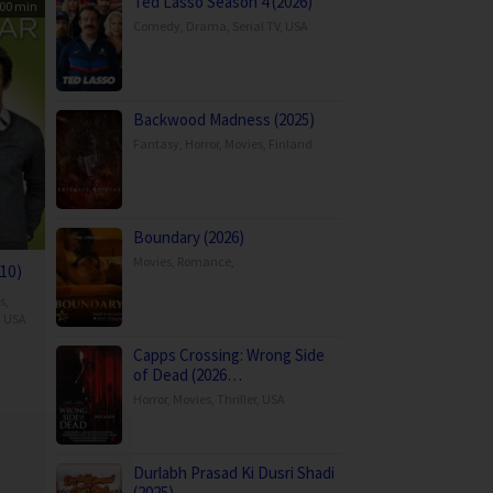
Ted Lasso Season 4 (2026)
00 min
Comedy
,
Drama
,
Serial TV
,
USA
Backwood Madness (2025)
Fantasy
,
Horror
,
Movies
,
Finland
Boundary (2026)
Movies
,
Romance
,
10)
s
,
,
USA
Capps Crossing: Wrong Side
d
of Dead (2026…
er
Horror
,
Movies
,
Thriller
,
USA
Durlabh Prasad Ki Dusri Shadi
(2025)