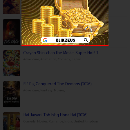
Big Baby (2025)
Horror
,
Movies
,
USA
Crayon Shin-chan the Movie: Super Hot! T…
Adventure
,
Animation
,
Comedy
,
Japan
Elf Pig Conquered The Demons (2026)
Adventure
,
Fantasy
,
Movies
,
Hai Jawani Toh Ishq Hona Hai (2026)
Comedy
,
Movies
,
Romance
,
India
,
United Kingdom