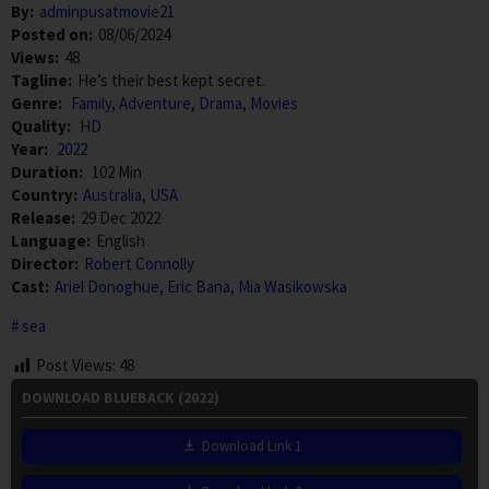
By:
adminpusatmovie21
Posted on:
08/06/2024
Views:
48
Tagline:
He’s their best kept secret.
Genre:
Family
,
Adventure
,
Drama
,
Movies
Quality:
HD
Year:
2022
Duration:
102 Min
Country:
Australia
,
USA
Release:
29 Dec 2022
Language:
English
Director:
Robert Connolly
Cast:
Ariel Donoghue
,
Eric Bana
,
Mia Wasikowska
sea
Post Views:
48
DOWNLOAD BLUEBACK (2022)
Download Link 1