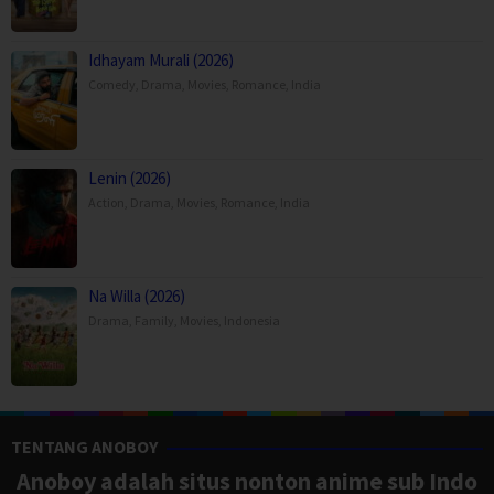
Idhayam Murali (2026)
Comedy
,
Drama
,
Movies
,
Romance
,
India
Lenin (2026)
Action
,
Drama
,
Movies
,
Romance
,
India
Na Willa (2026)
Drama
,
Family
,
Movies
,
Indonesia
TENTANG ANOBOY
Anoboy adalah situs nonton anime sub Indo