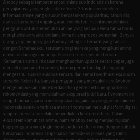
Anoboy sebagai tempat mencari anime sub Indo adalah karena
penyajiannya yang ringkas dan efisien. Situs ini memberikan
informasi anime yang disusun berdasarkan popularitas, tahun rilis,
dan status seperti ongoing atau completed. Hal ini memudahkan
pengguna untuk menemukan anime yang sesuai selera tanpa harus
menghabiskan waktu berlama-lama dalam proses pencarian. Banyak
orang yang menganggap Anoboy sebagai alternatif yang familiar
dengan Samehadaku, terutama bagi mereka yang mengikuti anime
musiman dan ingin mendapatkan referensi episode terbaru.
Kemampuan situs ini dalam menghadirkan update secara cepat juga
menjadi daya tarik tersendiri, karena penonton dapat langsung
mengetahui apakah episode terbaru dari serial favorit mereka sudah
tersedia. Selain itu, banyak pengguna yang menyukai cara Anoboy
mengelompokkan anime berdasarkan genre serta menghadirkan
rekomendasi yang memudahkan eksplorasi judul baru. Fenomena ini
sangat menarik karena menunjukkan bagaimana penggemar anime di
Indonesia semakin terbiasa mencari tontonan melalui platform digital
yang responsif dan selalu menyediakan konten terbaru. Dalam
ekosistem komunitas anime, nama Anoboy sering menjadi rujukan
bagi pengguna yang ingin mendapatkan daftar anime dengan subtitle
berbahasa Indonesia tanpa harus memikirkan proses yang rumit.
Kehadirannya juga menciptakan ruang diskusi baru karena para