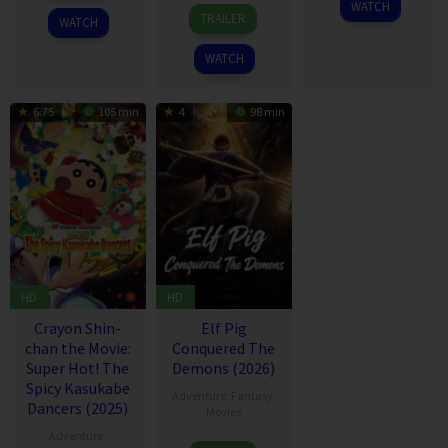
WATCH
17
Fernando
2026
TRAILER
WATCH
Mar
Meirelles
2026
WATCH
6.75
105 min
4
98 min
HD
HD
Crayon Shin-
Elf Pig
chan the Movie:
Conquered The
Super Hot! The
Demons (2026)
Spicy Kasukabe
Adventure
,
Fantasy
,
Dancers (2025)
Movies
Adventure
,
30