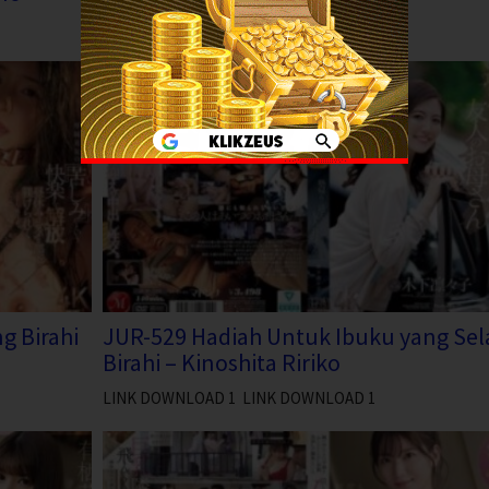
LINK DOWNLOAD 1 LINK DOWNLOAD 2
g Birahi
JUR-529 Hadiah Untuk Ibuku yang Sel
Birahi – Kinoshita Ririko
LINK DOWNLOAD 1 LINK DOWNLOAD 1