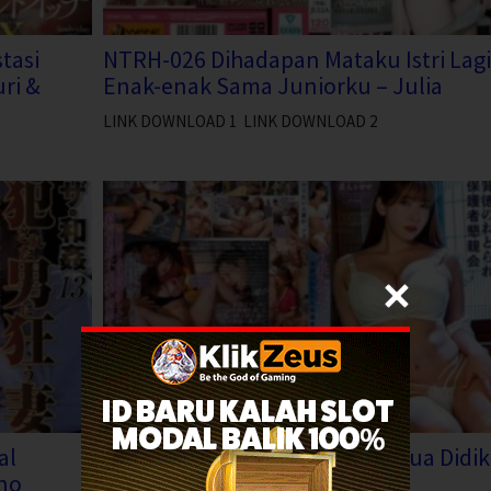
tasi
NTRH-026 Dihadapan Mataku Istri Lagi
ri &
Enak-enak Sama Juniorku – Julia
LINK DOWNLOAD 1 LINK DOWNLOAD 2
al
NGOD-258 Pertemuan Orang Tua Didik
ino
yang Dilanggar – Yui Hatano