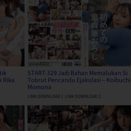
tik
START-329 Jadi Bahan Memalukan Si
 Rika
Tobrut Pencandu Ejakulasi – Koibuchi
Momona
LINK DOWNLOAD 1 LINK DOWNLOAD 2