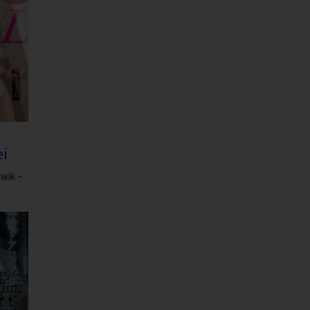
i
wik –