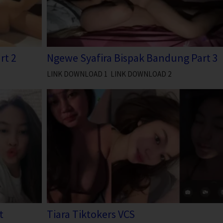
rt 2
Ngewe Syafira Bispak Bandung Part 3
LINK DOWNLOAD 1 LINK DOWNLOAD 2
t
Tiara Tiktokers VCS