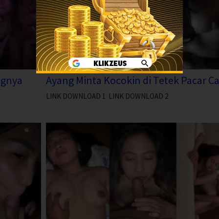
ngnya
Ayang Minta Kocokin di Tetek Pacar C
LINK DOWNLOAD 1 LINK DOWNLOAD 2