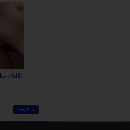
kak Adik
View More